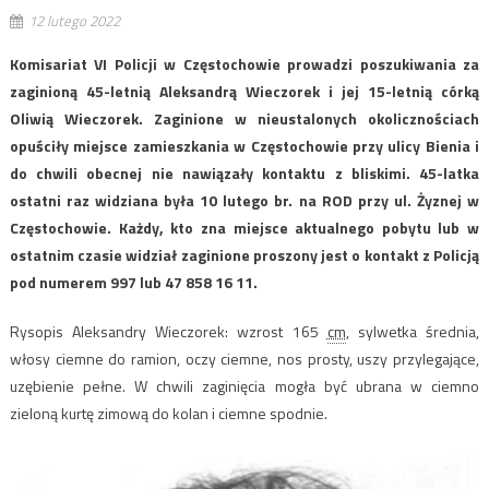
12 lutego 2022
Komisariat VI Policji w Częstochowie prowadzi poszukiwania za
zaginioną 45-letnią Aleksandrą Wieczorek i jej 15-letnią córką
Oliwią Wieczorek. Zaginione w nieustalonych okolicznościach
opuściły miejsce zamieszkania w Częstochowie przy ulicy Bienia i
do chwili obecnej nie nawiązały kontaktu z bliskimi. 45-latka
ostatni raz widziana była 10 lutego br. na ROD przy ul. Żyznej w
Częstochowie. Każdy, kto zna miejsce aktualnego pobytu lub w
ostatnim czasie widział zaginione proszony jest o kontakt z Policją
pod numerem 997 lub 47 858 16 11.
Rysopis Aleksandry Wieczorek:
wzrost 165
cm
, sylwetka średnia,
włosy ciemne do ramion, oczy ciemne, nos prosty, uszy przylegające,
uzębienie pełne.
W chwili zaginięcia mogła być ubrana w ciemno
zieloną kurtę zimową do kolan i ciemne spodnie.