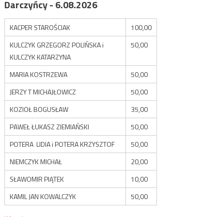
Darczyńcy - 6.08.2026
KACPER STAROŚCIAK
100,00
KULCZYK GRZEGORZ POLIŃSKA i
50,00
KULCZYK KATARZYNA
MARIA KOSTRZEWA
50,00
JERZY T MICHAJŁOWICZ
50,00
KOZIOŁ BOGUSŁAW
35,00
PAWEŁ ŁUKASZ ZIEMIAŃSKI
50,00
POTERA LIDIA i POTERA KRZYSZTOF
50,00
NIEMCZYK MICHAŁ
20,00
SŁAWOMIR PIĄTEK
10,00
KAMIL JAN KOWALCZYK
50,00