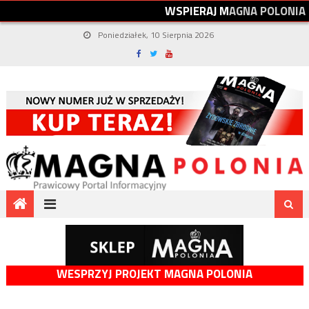
W
S
P
I
E
R
A
J
M
A
G
N
A
P
O
L
O
N
I
A
Poniedziałek, 10 Sierpnia 2026
WESPRZYJ PROJEKT MAGNA POLONIA