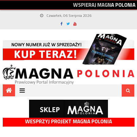
W
S
P
I
E
R
A
J
M
A
G
N
A
P
O
L
O
N
I
A
Czwartek, 06 Sierpnia 2026
WESPRZYJ PROJEKT MAGNA POLONIA