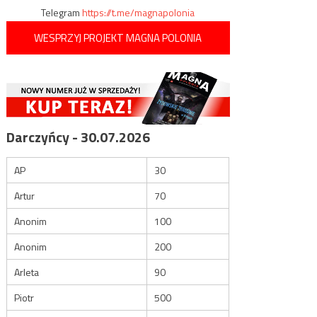
Telegram
https://t.me/magnapolonia
WESPRZYJ PROJEKT MAGNA POLONIA
Darczyńcy - 30.07.2026
AP
30
Artur
70
Anonim
100
Anonim
200
Arleta
90
Piotr
500