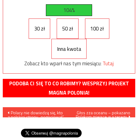
104%
30 zł
50 zł
100 zł
Inna kwota
Zobacz kto wparł nas tym miesiącu:
Tutaj
PODOBA CI SIĘ TO CO ROBIMY? WESPRZYJ PROJEKT
MAGNA POLONIA!
Nawigacja
Polacy nie dowiedzą się, kto
Głos zza oceanu – pokazano
Polakom miejsce w szeregu
z polskiej strony „negocjował”
wpisu
z Izraelem kształt nowelizacji
ustawy o IPN