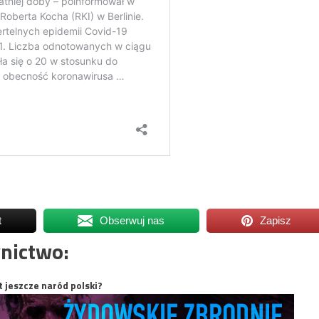
t
Obserwuj nas
Zapisz
nictwo:
t jeszcze naród polski?