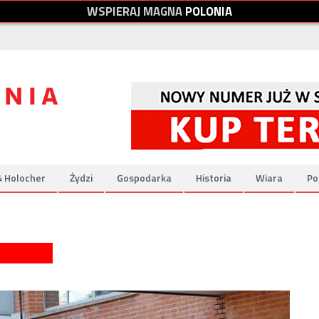
W
S
P
I
E
R
A
J
M
A
G
N
A
P
O
L
O
N
I
A
& Holocher
Żydzi
Gospodarka
Historia
Wiara
Po