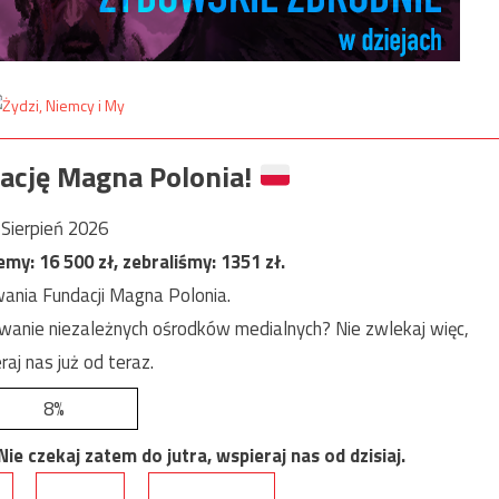
ację Magna Polonia!
Sierpień 2026
jemy:
16 500
zł, zebraliśmy:
1351
zł.
ania Fundacji Magna Polonia.
anie niezależnych ośrodków medialnych? Nie zwlekaj więc,
raj nas już od teraz.
8%
e czekaj zatem do jutra, wspieraj nas od dzisiaj.