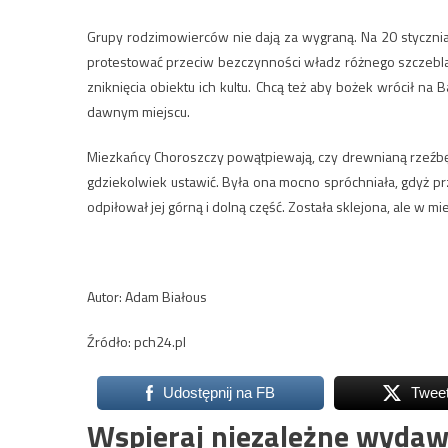
Grupy rodzimowierców nie dają za wygraną. Na 20 styczni
protestować przeciw bezczynności władz różnego szczebla 
zniknięcia obiektu ich kultu. Chcą też aby bożek wrócił na 
dawnym miejscu.
Miezkańcy Choroszczy powątpiewają, czy drewnianą rzeźbę 
gdziekolwiek ustawić. Była ona mocno spróchniała, gdyż prze
odpiłował jej górną i dolną część. Została sklejona, ale w 
Autor: Adam Białous
Źródło: pch24.pl
Udostępnij na FB
Twee
Wspieraj niezależne wydaw