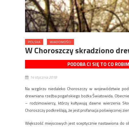
POLSKA
WIADOMOŚCI
W Choroszczy skradziono dr
PODOBA CI SIĘ TO CO ROBI
14 stycznia 2018
Na wzgórzu niedaleko Choroszczy w województwie podla
drewniana rzeźba pogańskiego bożka Światowida. Obecnie j
– rodzimowiercy, którzy kultywują dawne wierzenia Sło
Choroszczy podkreślają, że jest profanacja poświęconej ziem
Większość miejscowych jest sceptycznie nastawiona do 