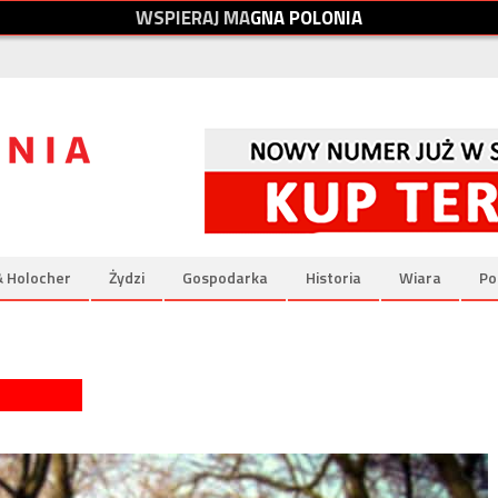
W
S
P
I
E
R
A
J
M
A
G
N
A
P
O
L
O
N
I
A
& Holocher
Żydzi
Gospodarka
Historia
Wiara
Po