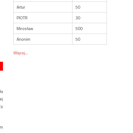
Artur
50
PIOTR
30
Mirosław
500
Anonim
50
Więcej...
ła
ej
cy
ym