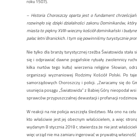
roku 1507).
–
Historia Choroszczy oparta jest o fundament chrześcijań
rozwinęło się dzięki działalności zakonu Dominikanów, kt
miasta to piękny XVIII-wieczny kościół dominikański i budynek
pałac letni Branickich. I tym się powinniśmy turystycznie p
Nie tylko dla branży turystycznej rzeźba Światowida stała
się i odprawiać dawne pogańskie rytuały zwolennicy ruch
kilka nurtów tego kultu) wierzenia religijne Słowian, od
organizacji wyznaniowej Rodzimy Kościół Polski. Po ta
samorządowych Choroszczy i policji. „Zwracamy się do G
usunięcia posągu „Światowida” z Babiej Góry nieopodal wsi 
sprawców przypuszczalnej dewastacji i profanacji rodzimow
W reakcji na nie policja wszczęła śledztwo. Ma ono na celu wy
kto właściwie jest jej obecnym właścicielem, a więc str
wydanym 8 stycznia 2018 r, stwierdza że nie jest właściciel
więc urząd nie ma zamiaru ingerować w prywatną własność i 