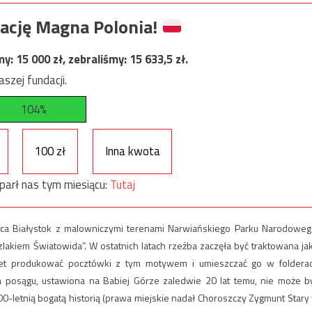
ację Magna Polonia!
my:
15 000
zł, zebraliśmy:
15 633,5
zł.
szej fundacji.
104%
100 zł
Inna kwota
parł nas tym miesiącu:
Tutaj
ąca Białystok z malowniczymi terenami Narwiańskiego Parku Narodoweg
lakiem Światowida”. W ostatnich latach rzeźba zaczęła być traktowana ja
wet produkować pocztówki z tym motywem i umieszczać go w foldera
cja posągu, ustawiona na Babiej Górze zaledwie 20 lat temu, nie może b
-letnią bogatą historią (prawa miejskie nadał Choroszczy Zygmunt Stary