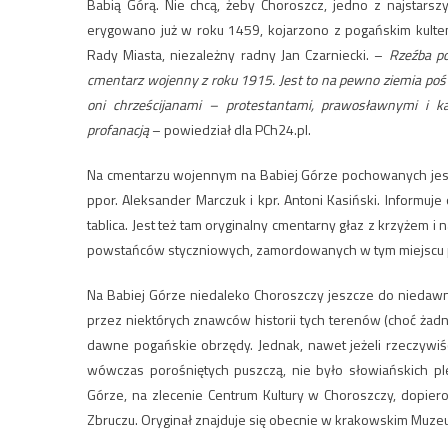
Babią Górą. Nie chcą, żeby Choroszcz, jedno z najstarsz
erygowano już w roku 1459, kojarzono z pogańskim kultem
Rady Miasta, niezależny radny Jan Czarniecki. –
Rzeźba po
cmentarz wojenny z roku 1915. Jest to na pewno ziemia poświę
oni chrześcijanami – protestantami, prawosławnymi i ka
profanacją
– powiedział dla PCh24.pl.
Na cmentarzu wojennym na Babiej Górze pochowanych jest
ppor. Aleksander Marczuk i kpr. Antoni Kasiński. Informu
tablica. Jest też tam oryginalny cmentarny głaz z krzyżem 
powstańców styczniowych, zamordowanych w tym miejscu p
Na Babiej Górze niedaleko Choroszczy jeszcze do niedawn
przez niektórych znawców historii tych terenów (choć żadn
dawne pogańskie obrzędy. Jednak, nawet jeżeli rzeczywiśc
wówczas porośniętych puszczą, nie było słowiańskich p
Górze, na zlecenie Centrum Kultury w Choroszczy, dopier
Zbruczu. Oryginał znajduje się obecnie w krakowskim Muz