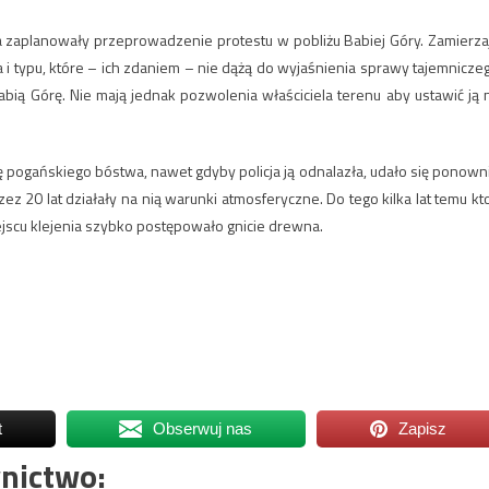
a zaplanowały przeprowadzenie protestu w pobliżu Babiej Góry. Zamierza
i typu, które – ich zdaniem – nie dążą do wyjaśnienia sprawy tajemnicze
Babią Górę. Nie mają jednak pozwolenia właściciela terenu aby ustawić ją 
pogańskiego bóstwa, nawet gdyby policja ją odnalazła, udało się ponown
z 20 lat działały na nią warunki atmosferyczne. Do tego kilka lat temu kt
miejscu klejenia szybko postępowało gnicie drewna.
t
Obserwuj nas
Zapisz
nictwo: