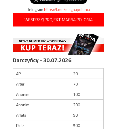
Telegram
https://t.me/magnapolonia
WESPRZYJ PROJEKT MAGNA POLONIA
Darczyńcy - 30.07.2026
AP
30
Artur
70
Anonim
100
Anonim
200
Arleta
90
Piotr
500