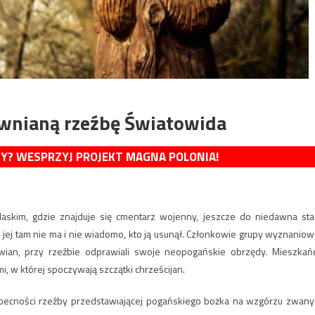
ewnianą rzeźbę Światowida
MY? WESPRZYJ PROJEKT MAGNA POLONIA!
skim, gdzie znajduje się cmentarz wojenny, jeszcze do niedawna sta
ej tam nie ma i nie wiadomo, kto ją usunął. Członkowie grupy wyznaniow
wian, przy rzeźbie odprawiali swoje neopogańskie obrzędy. Mieszkań
i, w której spoczywają szczątki chrześcijan.
obecności rzeźby przedstawiającej pogańskiego bożka na wzgórzu zwan