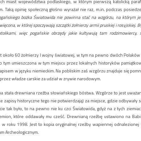
ych miast województwa podlaskiego, w którym pierwszą katolicką paraf
. Taką opinię społeczną głośno wyrażał nie raz, m.in. podczas posiedz
gańskiego bożka Światowida nie powinna stać na wzgórzu, na którym je
cona, w której spoczywają szczątki żołnierzy armii pruskiej i rosyjskiej. By
tolikami, więc pogańskie obrzędy jakie kultywują tam rodzimowiercy, 
 około 60 żołnierzy I wojny światowej, w tym na pewno dwóch Polaków
je o tym umieszczona w tym miejscu przez lokalnych historyków pamiątko
i napisem w języku niemieckim. Na pobliskim zaś wzgórzu znajduje się pomn
rzez władze carskie za udział w zrywie narodowym.
a stała drewniana rzeźba słowiańskiego bóstwa. Wzgórze to jest uważa
e zapisy historyczne tego nie potwierdzają) za miejsce, gdzie odbywały s
ie tak było, to na pewno nie ku czci Światowida, gdyż na z tych ziemiac
lemion, które oddawały mu cześć. Drewnianą rzeźbę ustawiono na Babi
o w roku 1998. Jest to kopia oryginalnej rzeźby wapiennej odnalezionej
eum Archeologicznym.