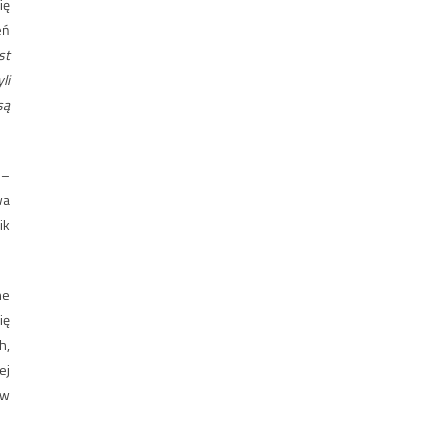
ię
eń
st
li
są
 –
wa
ik
ne
ię
h,
ej
 w