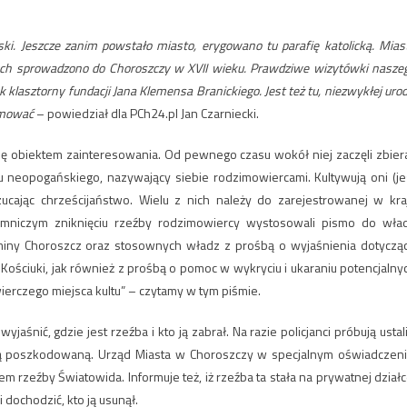
ski. Jeszcze zanim powstało miasto, erygowano tu parafię katolicką. Mias
órych sprowadzono do Choroszczy w XVII wieku. Prawdziwe wizytówki nasze
 klasztorny fundacji Jana Klemensa Branickiego. Jest też tu, niezwykłej urod
romować
– powiedział dla PCh24.pl Jan Czarniecki.
 się obiektem zainteresowania. Od pewnego czasu wokół niej zaczęli zbier
u neopogańskiego, nazywający siebie rodzimowiercami. Kultywują oni (je
rzucając chrześcijaństwo. Wielu z nich należy do zarejestrowanej w kra
jemniczym zniknięciu rzeźby rodzimowiercy wystosowali pismo do wła
miny Choroszcz oraz stosownych władz z prośbą o wyjaśnienia dotyczą
Kościuki, jak również z prośbą o pomoc w wykryciu i ukaraniu potencjalny
ierczego miejsca kultu” – czytamy w tym piśmie.
jaśnić, gdzie jest rzeźba i kto ją zabrał. Na razie policjanci próbują ustali
oną poszkodowaną. Urząd Miasta w Choroszczy w specjalnym oświadczeni
em rzeźby Światowida. Informuje też, iż rzeźba ta stała na prywatnej działc
dochodzić, kto ją usunął.