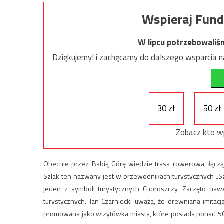
Wspieraj Fund
W lipcu potrzebowaliś
Dziękujemy! i zachęcamy do dalszego wsparcia na
30 zł
50 zł
Zobacz kto w
Obecnie przez Babią Górę wiedzie trasa rowerowa, łącz
Szlak ten nazwany jest w przewodnikach turystycznych „Sz
jeden z symboli turystycznych Choroszczy. Zaczęto na
turystycznych. Jan Czarniecki uważa, że drewniana imita
promowana jako wizytówka miasta, które posiada ponad 500