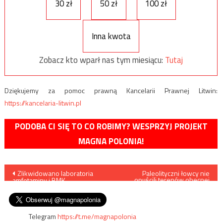
30 zł
50 zł
100 zł
Inna kwota
Zobacz kto wparł nas tym miesiącu:
Tutaj
Dziękujemy za pomoc prawną Kancelarii Prawnej Litwin:
https://kancelaria-litwin.pl
PODOBA CI SIĘ TO CO ROBIMY? WESPRZYJ PROJEKT
MAGNA POLONIA!
Nawigacja
Zlikwidowano laboratoria
Paleolityczni łowcy nie
opuścili terenów obecnej
amfetaminy i BMK,
Polski pod koniec epoki
wpisu
zatrzymano sześć osób
lodowcowej
Telegram
https://t.me/magnapolonia