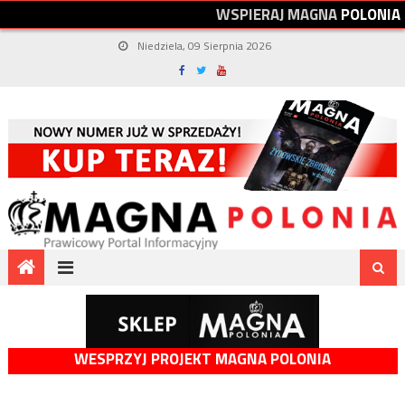
W
S
P
I
E
R
A
J
M
A
G
N
A
P
O
L
O
N
I
A
Niedziela, 09 Sierpnia 2026
WESPRZYJ PROJEKT MAGNA POLONIA