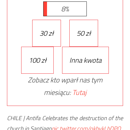
8%
30 zł
50 zł
100 zł
Inna kwota
Zobacz kto wparł nas tym
miesiącu:
Tutaj
CHILE | Antifa Celebrates the destruction of the
church in Santiago
pic.twitter.com/okbvkLbDPO