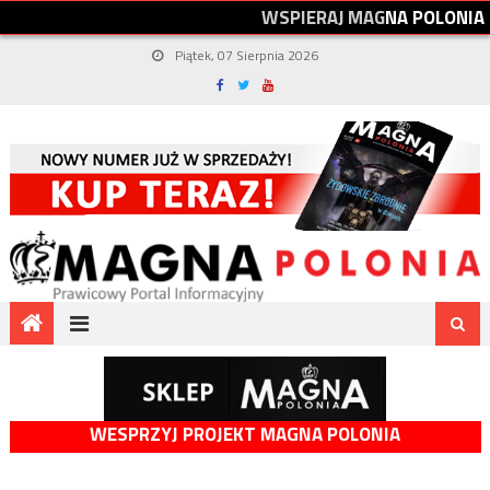
W
S
P
I
E
R
A
J
M
A
G
N
A
P
O
L
O
N
I
A
Piątek, 07 Sierpnia 2026
WESPRZYJ PROJEKT MAGNA POLONIA