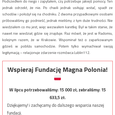
Podszedłem do niego i zapytałem, czy potrzebuje jakiejś pomocy. Ten
jednak odrzekł, że nie. Po chwili jednak usiłując wstać, spadł ze
schodów i położył się na chodniku. Z dwoma przypadkowymi osobami
próbowaliśmy go podnieść, jednak mieliśmy z tym duże trudności. Nie
wiedziałem co mu jest, więc wezwałem karetkę. Był w takim stanie, że
nawet nie wiedział, gdzie się znajduje. Raz mówił, że jest w Radomiu,
kolejnym razem, że w Krakowie. Wspominał też o zaparkowanym
gdzieś w pobliżu samochodzie. Potem tylko wymachiwał swoją
legitymacją – relacjonuje zdarzenie rozmówca Lublin112.
Wspieraj Fundację Magna Polonia!
W lipcu potrzebowaliśmy:
15 000
zł, zebraliśmy:
15
633,5
zł.
Dziękujemy! i zachęcamy do dalszego wsparcia naszej
fundacji.