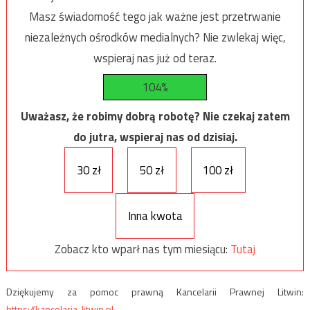
Masz świadomość tego jak ważne jest przetrwanie
niezależnych ośrodków medialnych? Nie zwlekaj więc,
wspieraj nas już od teraz.
104%
Uważasz, że robimy dobrą robotę? Nie czekaj zatem
do jutra, wspieraj nas od dzisiaj.
30 zł
50 zł
100 zł
Inna kwota
Zobacz kto wparł nas tym miesiącu:
Tutaj
Dziękujemy za pomoc prawną Kancelarii Prawnej Litwin:
https://kancelaria-litwin.pl