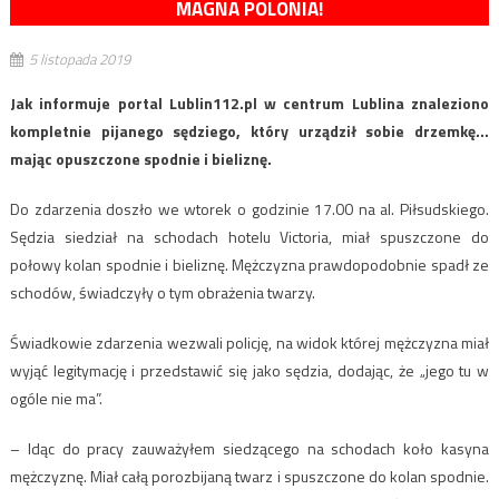
MAGNA POLONIA!
5 listopada 2019
Jak informuje portal Lublin112.pl w centrum Lublina znaleziono
kompletnie pijanego sędziego, który urządził sobie drzemkę…
mając opuszczone spodnie i bieliznę.
Do zdarzenia doszło we wtorek o godzinie 17.00 na al. Piłsudskiego.
Sędzia siedział na schodach hotelu Victoria, miał spuszczone do
połowy kolan spodnie i bieliznę. Mężczyzna prawdopodobnie spadł ze
schodów, świadczyły o tym obrażenia twarzy.
Świadkowie zdarzenia wezwali policję, na widok której mężczyzna miał
wyjąć legitymację i przedstawić się jako sędzia, dodając, że „jego tu w
ogóle nie ma”.
– Idąc do pracy zauważyłem siedzącego na schodach koło kasyna
mężczyznę. Miał całą porozbijaną twarz i spuszczone do kolan spodnie.