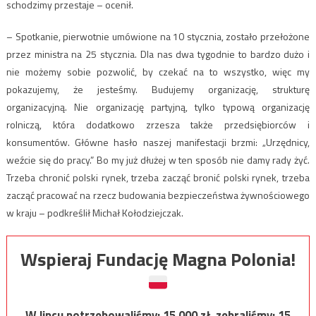
schodzimy przestaje – ocenił.
– Spotkanie, pierwotnie umówione na 10 stycznia, zostało przełożone
przez ministra na 25 stycznia. Dla nas dwa tygodnie to bardzo dużo i
nie możemy sobie pozwolić, by czekać na to wszystko, więc my
pokazujemy, że jesteśmy. Budujemy organizację, strukturę
organizacyjną. Nie organizację partyjną, tylko typową organizację
rolniczą, która dodatkowo zrzesza także przedsiębiorców i
konsumentów. Główne hasło naszej manifestacji brzmi: „Urzędnicy,
weźcie się do pracy.” Bo my już dłużej w ten sposób nie damy rady żyć.
Trzeba chronić polski rynek, trzeba zacząć bronić polski rynek, trzeba
zacząć pracować na rzecz budowania bezpieczeństwa żywnościowego
w kraju – podkreślił Michał Kołodziejczak.
Wspieraj Fundację Magna Polonia!
W lipcu potrzebowaliśmy:
15 000
zł, zebraliśmy:
15