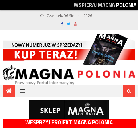
W
S
P
I
E
R
A
J
M
A
G
N
A
P
O
L
O
N
I
A
Czwartek, 06 Sierpnia 2026
WESPRZYJ PROJEKT MAGNA POLONIA