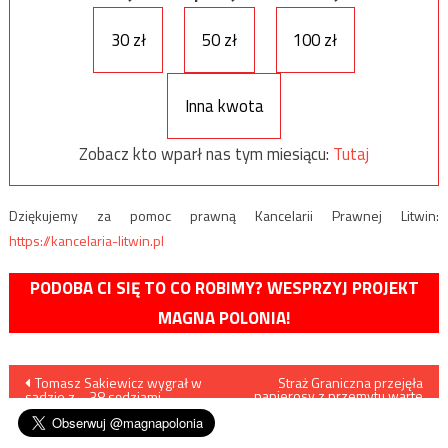
30 zł
50 zł
100 zł
Inna kwota
Zobacz kto wparł nas tym miesiącu:
Tutaj
Dziękujemy za pomoc prawną Kancelarii Prawnej Litwin:
https://kancelaria-litwin.pl
PODOBA CI SIĘ TO CO ROBIMY? WESPRZYJ PROJEKT
MAGNA POLONIA!
Nawigacja
Tomasz Sakiewicz wygrał w
Straż Graniczna przejęła
papierosy z przemytu warte
sądzie z… 38 sędziami…
blisko milion złotych
wpisu