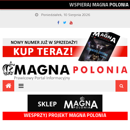
W
S
P
I
E
R
A
J
M
A
G
N
A
P
O
L
O
N
I
A
Poniedziałek, 10 Sierpnia 2026
WESPRZYJ PROJEKT MAGNA POLONIA