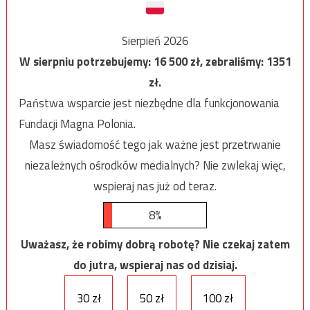
Sierpień 2026
W sierpniu potrzebujemy:
16 500
zł, zebraliśmy:
1351
zł.
Państwa wsparcie jest niezbędne dla funkcjonowania
Fundacji Magna Polonia.
Masz świadomość tego jak ważne jest przetrwanie
niezależnych ośrodków medialnych? Nie zwlekaj więc,
wspieraj nas już od teraz.
8%
Uważasz, że robimy dobrą robotę? Nie czekaj zatem
do jutra, wspieraj nas od dzisiaj.
30 zł
50 zł
100 zł