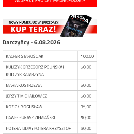
WESPRZYJ PROJEKT MAGNA POLONIA
Darczyńcy - 6.08.2026
KACPER STAROŚCIAK
100,00
KULCZYK GRZEGORZ POLIŃSKA i
50,00
KULCZYK KATARZYNA
MARIA KOSTRZEWA
50,00
JERZY T MICHAJŁOWICZ
50,00
KOZIOŁ BOGUSŁAW
35,00
PAWEŁ ŁUKASZ ZIEMIAŃSKI
50,00
POTERA LIDIA i POTERA KRZYSZTOF
50,00