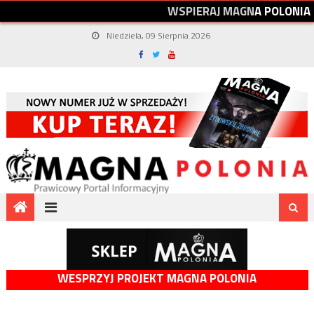
W
S
P
I
E
R
A
J
M
A
G
N
A
P
O
L
O
N
I
A
Niedziela, 09 Sierpnia 2026
WESPRZYJ PROJEKT MAGNA POLONIA