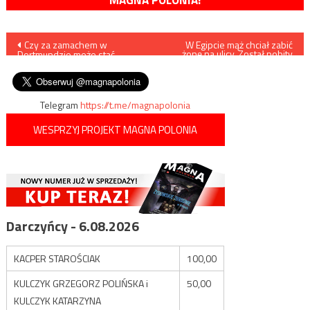
Nawigacja
Czy za zamachem w
W Egipcie mąż chciał zabić
żonę na ulicy. Został pobity
Dortmundzie może stać
przez przechodniów
wpisu
Antifa?
(VIDEO)
Telegram
https://t.me/magnapolonia
WESPRZYJ PROJEKT MAGNA POLONIA
Darczyńcy - 6.08.2026
KACPER STAROŚCIAK
100,00
KULCZYK GRZEGORZ POLIŃSKA i
50,00
KULCZYK KATARZYNA