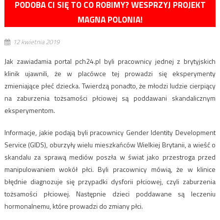
PODOBA CI SIĘ TO CO ROBIMY? WESPRZYJ PROJEKT
MAGNA POLONIA!
12 kwietnia 2019
Jak zawiadamia portal pch24.pl byli pracownicy jednej z brytyjskich
klinik ujawnili, że w placówce tej prowadzi się eksperymenty
zmieniające płeć dziecka. Twierdzą ponadto, że młodzi ludzie cierpiący
na zaburzenia tożsamości płciowej są poddawani skandalicznym
eksperymentom.
Informacje, jakie podają byli pracownicy Gender Identity Development
Service (GIDS), oburzyły wielu mieszkańców Wielkiej Brytanii, a wieść o
skandalu za sprawą mediów poszła w świat jako przestroga przed
manipulowaniem wokół płci. Byli pracownicy mówią, że w klinice
błędnie diagnozuje się przypadki dysforii płciowej, czyli zaburzenia
tożsamości płciowej. Następnie dzieci poddawane są leczeniu
hormonalnemu, które prowadzi do zmiany płci.