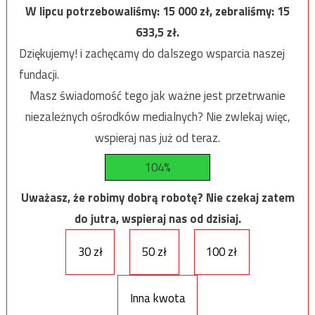
W lipcu potrzebowaliśmy:
15 000
zł, zebraliśmy:
15
633,5
zł.
Dziękujemy! i zachęcamy do dalszego wsparcia naszej
fundacji.
Masz świadomość tego jak ważne jest przetrwanie
niezależnych ośrodków medialnych? Nie zwlekaj więc,
wspieraj nas już od teraz.
104%
Uważasz, że robimy dobrą robotę? Nie czekaj zatem
do jutra, wspieraj nas od dzisiaj.
30 zł
50 zł
100 zł
Inna kwota