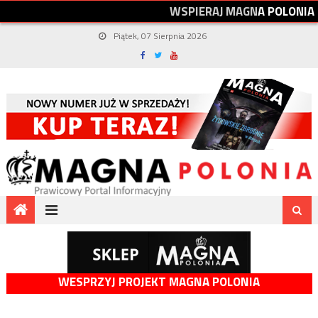
W
S
P
I
E
R
A
J
M
A
G
N
A
P
O
L
O
N
I
A
Piątek, 07 Sierpnia 2026
WESPRZYJ PROJEKT MAGNA POLONIA