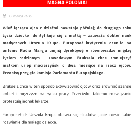
MAGNA POLONIA!
17 marca 2019
Wieź łącząca ojca z dziećmi powstaje później; do drugiego roku
życia dziecko identyfikuje się z matką – zauważa doktor nauk
medycznych Urszula Krupa. Europoseł krytycznie oceniła na
antenie Radia Maryja unijną dyrektywę o równowadze między
życiem rodzinnym i zawodowym. Bruksela chce zmniejszyć
matkom urlop macierzyński o dwa miesiące na rzecz ojców.
Przepisy przyjęła komisja Parlamentu Europejskiego.
Bruksela chce w ten sposób aktywizować ojców oraz zrównać szanse
kobiet i mężczyzn na rynku pracy. Przeciwko takiemu rozwiązaniu
protestują jednak lekarze.
Europoseł dr Urszula Krupa obawia się skutków, jakie niesie takie
rozwianie dla małego dziecka.