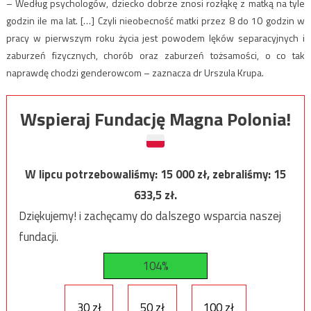
– Według psychologów, dziecko dobrze znosi rozłąkę z matką na tyle
godzin ile ma lat. […] Czyli nieobecność matki przez 8 do 10 godzin w
pracy w pierwszym roku życia jest powodem lęków separacyjnych i
zaburzeń fizycznych, chorób oraz zaburzeń tożsamości, o co tak
naprawdę chodzi genderowcom – zaznacza dr Urszula Krupa.
Wspieraj Fundację Magna Polonia!
W lipcu potrzebowaliśmy:
15 000
zł, zebraliśmy:
15
633,5
zł.
Dziękujemy! i zachęcamy do dalszego wsparcia naszej
fundacji.
104%
30 zł
50 zł
100 zł