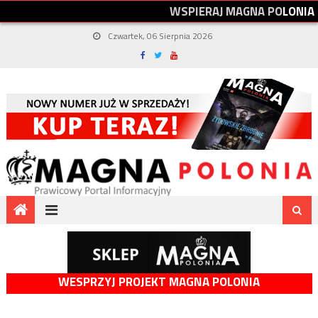
W
S
P
I
E
R
A
J
M
A
G
N
A
P
O
L
O
N
I
A
Czwartek, 06 Sierpnia 2026
WESPRZYJ PROJEKT MAGNA POLONIA