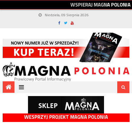
W
S
P
I
E
R
A
J
M
A
G
N
A
P
O
L
O
N
I
A
Niedziela, 09 Sierpnia 2026
WESPRZYJ PROJEKT MAGNA POLONIA