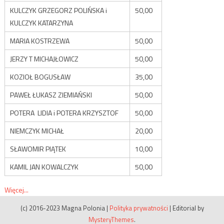
KULCZYK GRZEGORZ POLIŃSKA i
50,00
KULCZYK KATARZYNA
MARIA KOSTRZEWA
50,00
JERZY T MICHAJŁOWICZ
50,00
KOZIOŁ BOGUSŁAW
35,00
PAWEŁ ŁUKASZ ZIEMIAŃSKI
50,00
POTERA LIDIA i POTERA KRZYSZTOF
50,00
NIEMCZYK MICHAŁ
20,00
SŁAWOMIR PIĄTEK
10,00
KAMIL JAN KOWALCZYK
50,00
Więcej...
(c) 2016-2023 Magna Polonia
|
Polityka prywatności
|
Editorial by
MysteryThemes
.