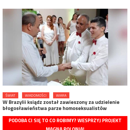
ŚWIAT
WIADOMOŚCI
WIARA
W Brazylii ksiądz został zawieszony za udzielenie
błogosławieństwa parze homoseksualistów
PODOBA CI SIĘ TO CO ROBIMY? WESPRZYJ PROJEKT
MAGNA POLONIA!