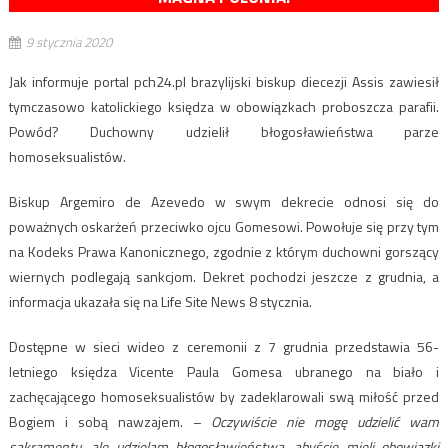
9 stycznia 2020
Jak informuje portal pch24.pl brazylijski biskup diecezji Assis zawiesił
tymczasowo katolickiego księdza w obowiązkach proboszcza parafii.
Powód? Duchowny udzielił błogosławieństwa parze
homoseksualistów.
Biskup Argemiro de Azevedo w swym dekrecie odnosi się do
poważnych oskarżeń przeciwko ojcu Gomesowi. Powołuje się przy tym
na Kodeks Prawa Kanonicznego, zgodnie z którym duchowni gorszący
wiernych podlegają sankcjom. Dekret pochodzi jeszcze z grudnia, a
informacja ukazała się na Life Site News 8 stycznia.
Dostępne w sieci wideo z ceremonii z 7 grudnia przedstawia 56-
letniego księdza Vicente Paula Gomesa ubranego na biało i
zachęcającego homoseksualistów by zadeklarowali swą miłość przed
Bogiem i sobą nawzajem. –
Oczywiście nie mogę udzielić wam
sakramentu, ale udzielam błogosławieństwa, abyście mieli obowiązki