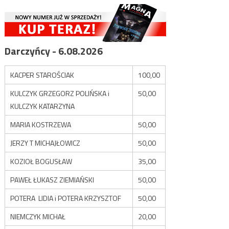
Darczyńcy - 6.08.2026
KACPER STAROŚCIAK
100,00
KULCZYK GRZEGORZ POLIŃSKA i
50,00
KULCZYK KATARZYNA
MARIA KOSTRZEWA
50,00
JERZY T MICHAJŁOWICZ
50,00
KOZIOŁ BOGUSŁAW
35,00
PAWEŁ ŁUKASZ ZIEMIAŃSKI
50,00
POTERA LIDIA i POTERA KRZYSZTOF
50,00
NIEMCZYK MICHAŁ
20,00