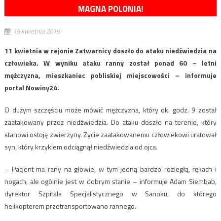
MAGNA POLONIA!
15 kwietnia 2019
11 kwietnia w rejonie Zatwarnicy doszło do ataku niedźwiedzia na
człowieka. W wyniku ataku ranny został ponad 60 – letni
mężczyzna, mieszkaniec pobliskiej miejscowości – informuje
portal Nowiny24.
O dużym szczęściu może mówić mężczyzna, który ok. godz. 9 został
zaatakowany przez niedźwiedzia. Do ataku doszło na terenie, który
stanowi ostoję zwierzyny. Życie zaatakowanemu człowiekowi uratował
syn, który krzykiem odciągnął niedźwiedzia od ojca.
– Pacjent ma rany na głowie, w tym jedną bardzo rozległą, rękach i
nogach, ale ogólnie jest w dobrym stanie – informuje Adam Siembab,
dyrektor Szpitala Specjalistycznego w Sanoku, do którego
helikopterem przetransportowano rannego.