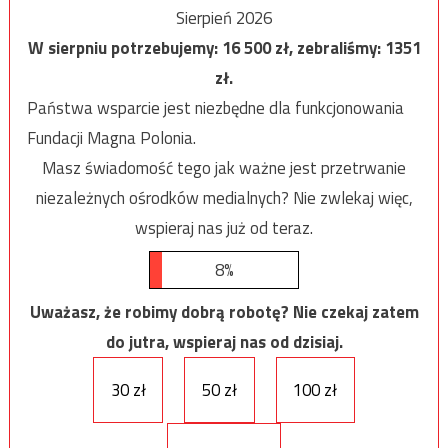
Sierpień 2026
W sierpniu potrzebujemy:
16 500
zł, zebraliśmy:
1351
zł.
Państwa wsparcie jest niezbędne dla funkcjonowania
Fundacji Magna Polonia.
Masz świadomość tego jak ważne jest przetrwanie
niezależnych ośrodków medialnych? Nie zwlekaj więc,
wspieraj nas już od teraz.
8%
Uważasz, że robimy dobrą robotę? Nie czekaj zatem
do jutra, wspieraj nas od dzisiaj.
30 zł
50 zł
100 zł