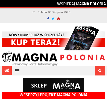
W
S
P
I
E
R
A
J
M
A
G
N
A
P
O
L
O
N
I
A
Sobota, 08 Sierpnia 2026
WESPRZYJ PROJEKT MAGNA POLONIA