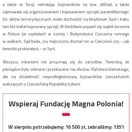
a także w Turcji, rekrutując bojowników na tzw. dżihad, a także
zajmowała się organizowaniem i kupowaniem sprzętu paramilitarnego.
Do aktów terrorystycznych miało dochodzić na terytorium Syrii i Iraku,
tam też trafiał kupowany sprzęt. W śledztwie pojawił się wątek leczenia
w Polsce (w szpitalach w Łomży i Białymstoku) Czeczena rannego
w walkach. Sąd bada, czy mężczyzna doznał ran w Czeczenii, czy – jak
twierdzi prokuratura – w Syrii.
Wszyscy oskarżeni nie przyznają się do zarzutów. Twierdzą, że
pieniądze były zebrane i przekazane nie dla tzw. Państwa Islamskiego,
ale na działalność niepodległościową bojowników czeczeńskich
walczących o Czeczeńską Republikę Iczkerii.
Wspieraj Fundację Magna Polonia!
W sierpniu potrzebujemy:
16 500
zł, zebraliśmy:
1351