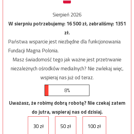
Sierpień 2026
W sierpniu potrzebujemy:
16 500
zł, zebraliśmy:
1351
zł.
Państwa wsparcie jest niezbędne dla funkcjonowania
Fundacji Magna Polonia.
Masz świadomość tego jak ważne jest przetrwanie
niezależnych ośrodków medialnych? Nie zwlekaj więc,
wspieraj nas już od teraz.
8%
Uważasz, że robimy dobrą robotę? Nie czekaj zatem
do jutra, wspieraj nas od dzisiaj.
30 zł
50 zł
100 zł