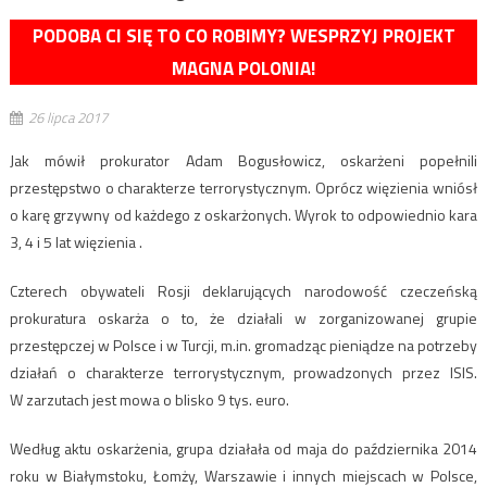
PODOBA CI SIĘ TO CO ROBIMY? WESPRZYJ PROJEKT
MAGNA POLONIA!
26 lipca 2017
Jak mówił prokurator Adam Bogusłowicz, oskarżeni popełnili
przestępstwo o charakterze terrorystycznym. Oprócz więzienia wniósł
o karę grzywny od każdego z oskarżonych.​ Wyrok to odpowiednio kara
3, 4 i 5 lat więzienia .
Czterech obywateli Rosji deklarujących narodowość czeczeńską
prokuratura oskarża o to, że działali w zorganizowanej grupie
przestępczej w Polsce i w Turcji, m.in. gromadząc pieniądze na potrzeby
działań o charakterze terrorystycznym, prowadzonych przez ISIS.
W zarzutach jest mowa o blisko 9 tys. euro.
Według aktu oskarżenia, grupa działała od maja do października 2014
roku w Białymstoku, Łomży, Warszawie i innych miejscach w Polsce,