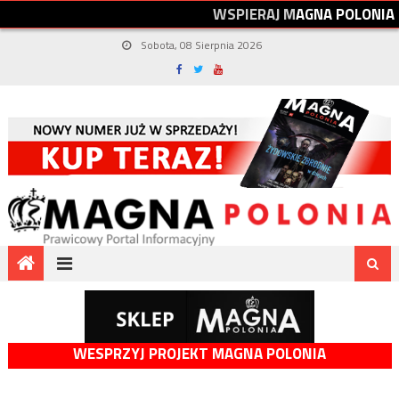
W
S
P
I
E
R
A
J
M
A
G
N
A
P
O
L
O
N
I
A
Sobota, 08 Sierpnia 2026
WESPRZYJ PROJEKT MAGNA POLONIA