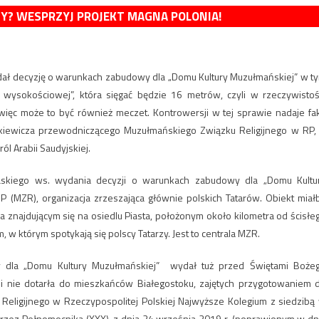
MY? WESPRZYJ PROJEKT MAGNA POLONIA!
ydał decyzję o warunkach zabudowy dla „Domu Kultury Muzułmańskiej” w t
wysokościowej”, która sięgać będzie 16 metrów, czyli w rzeczywistoś
 więc może to być również meczet. Kontrowersji w tej sprawie nadaje fak
kiewicza przewodniczącego Muzułmańskiego Związku Religijnego w RP, 
l Arabii Saudyjskiej.
askiego ws. wydania decyzji o warunkach zabudowy dla „Domu Kultu
P (MZR), organizacja zrzeszająca głównie polskich Tatarów. Obiekt miał
a znajdującym się na osiedlu Piasta, położonym około kilometra od ścisłe
, w którym spotykają się polscy Tatarzy. Jest to centrala MZR.
 dla „Domu Kultury Muzułmańskiej” wydał tuż przed Świętami Boże
ji nie dotarła do mieszkańców Białegostoku, zajętych przygotowaniem 
Religijnego w Rzeczypospolitej Polskiej Najwyższe Kolegium z siedzibą
przez Pełnomocnika (XXX), z dnia 24 września 2019 r. (poprawionym w dn