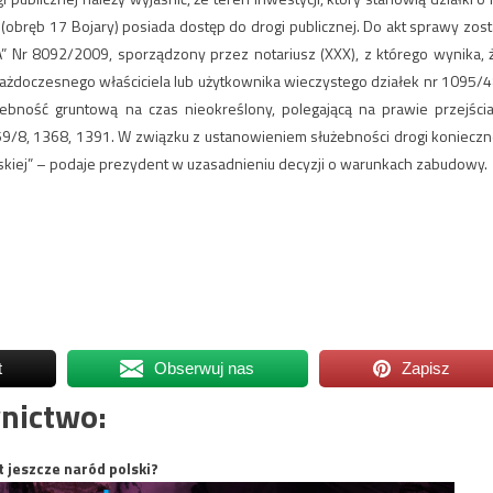
obręb 17 Bojary) posiada dostęp do drogi publicznej. Do akt sprawy zost
„A” Nr 8092/2009, sporządzony przez notariusz (XXX), z którego wynika, 
każdoczesnego właściciela lub użytkownika wieczystego działek nr 1095/4
bność gruntową na czas nieokreślony, polegającą na prawie przejścia
159/8, 1368, 1391. W związku z ustanowieniem służebności drogi konieczn
owskiej” – podaje prezydent w uzasadnieniu decyzji o warunkach zabudowy.
t
Obserwuj nas
Zapisz
nictwo:
t jeszcze naród polski?