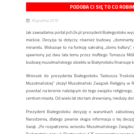
PODOBA CI SIĘ TO CO ROBI
30 grudnia 2019
Jak zawiadamia portal pch24.pl prezydent Białegostoku w
mieście. Decyzja ta dotyczy również budowy „dominanty 
minaretu. Wskazuje to na funkcję sakralną „domu kultury”,
ujawniony już dwa lata temu przez muftiego Tomasza Miś
budowę muzułmańskiego obiektu w Białymstoku finansuje kró
Wniosek do prezydenta Białegostoku Tadeusza Truskol
Muzułmańskiej” złożył Muzułmański Związek Religijny w R
powstać na terenie należącym do tego związku religijnego, 
centrum miasta. Od wielu lat stoi tam drewniany, nieduży dom
Prezydent Białegostoku decyzję o warunkach zabudowy
Narodzenia, dlatego pewnie skąpa informacja o tej decyz
świąt. „Po rozpatrzeniu wniosku Muzułmańskiego Związku 
Białymstoku przy ul. Piastowskiej 13F reprezentowanego 