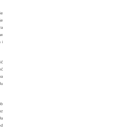
ie
je
za
ów
 i
ić
eć
na
lu
ub
az
ła
od