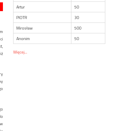
Artur
50
PIOTR
30
Mirosław
500
ym
Anonim
50
ci
t,
Więcej...
iż
ry
by
go
go
do
 w
iu