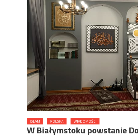
ISLAM
POLSKA
WIADOMOŚCI
W Białymstoku powstanie D