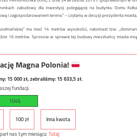
unkach zabudowy dla inwestycji polegającej na budynku Domu Kultu
wą i zagospodarowaniem terenu” – czytamy w decyzji prezydenta miasta
Muzułmańskiej” ma mieć 14 metrów wysokości, natomiast tzw. „dominan
będzie 16 metrów. Sprzeciw w sprawie tej budowy mieszkańcy miasta mo
ację Magna Polonia!
my:
15 000
zł, zebraliśmy:
15 633,5
zł.
szej fundacji.
104%
100 zł
Inna kwota
parł nas tym miesiącu:
Tutaj