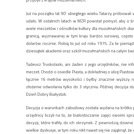
Już na początku lat 90’ ubiegłego wieku Tatarzy próbowal
udało. W ostatnich latach w MZR powstał pomysł, aby o śro
wiele meczetów i ośrodków kultury dla muzułmańskich dia
granicą, wyznawanej w tym kraju bardzo surowej, często 
dolarów rocznie. Robią to już od roku 1975. Za te pieni
dziesiątek akademii oraz szkół muzułmańskich na całym świ
Tadeusz Truskolaski, ani żaden z jego urzędników, nie i
meczet. Chodzi o osiedle Piasta, a dokładniej o ulicę Piast
łącznie 16 metrów wysokości i byłby znacznie wyższy 
złożenie odwołania tylko do 3 stycznia. Później decyzja 
Dzień Dobry Białystok.
Decyzja o warunkach zabudowy została wydana na krótko p
urzędnicy liczyli na to, że białostoczanie zajęci swoimi
decyzji, które trafiły do ich skrzynek. Z pewnością dziw
wielkie dyskusje, w tym roku nikt nawet się nie zająknął, ż