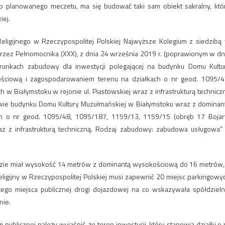
o planowanego meczetu, ma się budować taki sam obiekt sakralny, któ
iej.
ligijnego w Rzeczypospolitej Polskiej Najwyższe Kolegium z siedzibą
przez Pełnomocnika (XXX), z dnia 24 września 2019 r. (poprawionym w dn
unkach zabudowy dla inwestycji polegającej na budynku Domu Kultu
ściową i zagospodarowaniem terenu na działkach o nr geod. 1095/4
w Białymstoku w rejonie ul. Piastowskiej wraz z infrastrukturą technicz
owie budynku Domu Kultury Muzułmańskiej w Białymstoku wraz z dominan
h o nr geod. 1095/48, 1095/187, 1159/13, 1159/15 (obręb 17 Bojar
az z infrastrukturą techniczną. Rodzaj zabudowy: zabudowa usługowa”
 będzie miał wysokość 14 metrów z dominantą wysokościową do 16 metrów,
Religijny w Rzeczypospolitej Polskiej musi zapewnić 20 miejsc parkingowy
tego miejsca publicznej drogi dojazdowej na co wskazywała spółdzieln
nie.
 publicznej należy wyjaśnić, że teren inwestycji, który stanowią działki o 