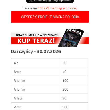
Telegram
https://t.me/magnapolonia
WESPRZYJ PROJEKT MAGNA POLONIA
Darczyńcy - 30.07.2026
AP
30
Artur
70
Anonim
100
Anonim
200
Arleta
90
Piotr
500