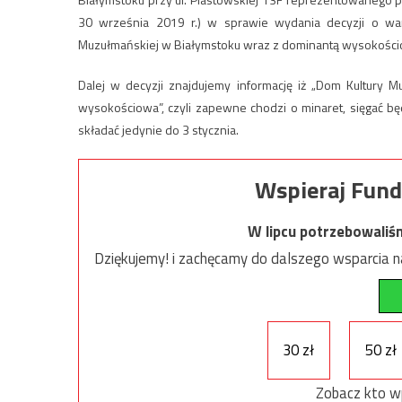
30 września 2019 r.) w sprawie wydania decyzji o war
Muzułmańskiej w Białymstoku wraz z dominantą wysokościo
Dalej w decyzji znajdujemy informację iż „Dom Kultury 
wysokościowa”, czyli zapewne chodzi o minaret, sięgać 
składać jedynie do 3 stycznia.
Wspieraj Fund
W lipcu potrzebowaliś
Dziękujemy! i zachęcamy do dalszego wsparcia na
30 zł
50 zł
Zobacz kto w