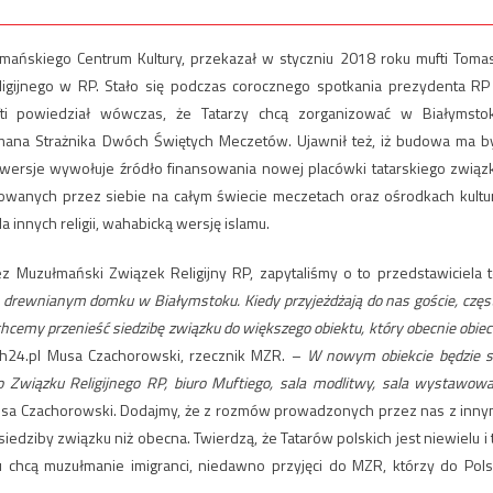
ańskiego Centrum Kultury, przekazał w styczniu 2018 roku mufti Toma
igijnego w RP. Stało się podczas corocznego spotkania prezydenta RP
fti powiedział wówczas, że Tatarzy chcą zorganizować w Białymsto
almana Strażnika Dwóch Świętych Meczetów. Ujawnił też, iż budowa ma b
rowersje wywołuje źródło finansowania nowej placówki tatarskiego związ
anych przez siebie na całym świecie meczetach oraz ośrodkach kultu
 innych religii, wahabicką wersję islamu.
z Muzułmański Związek Religijny RP, zapytaliśmy o to przedstawiciela t
m, drewnianym domku w Białymstoku. Kiedy przyjeżdżają do nas goście, częs
chcemy przenieść siedzibę związku do większego obiektu, który obecnie obiec
Ch24.pl Musa Czachorowski, rzecznik MZR. –
W nowym obiekcie będzie s
 Związku Religijnego RP, biuro Muftiego, sala modlitwy, sala wystawowa
sa Czachorowski. Dodajmy, że z rozmów prowadzonych przez nas z inny
edziby związku niż obecna. Twierdzą, że Tatarów polskich jest niewielu i 
chcą muzułmanie imigranci, niedawno przyjęci do MZR, którzy do Pols