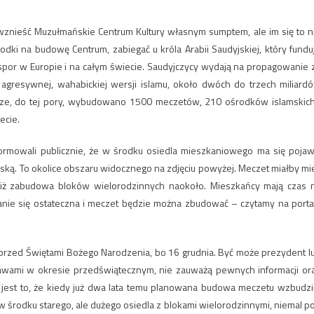
i wznieść Muzułmańskie Centrum Kultury własnym sumptem, ale im się to n
dki na budowę Centrum, zabiegać u króla Arabii Saudyjskiej, który fundu
spor w Europie i na całym świecie. Saudyjczycy wydają na propagowanie 
agresywnej, wahabickiej wersji islamu, około dwóch do trzech miliard
ądze, do tej pory, wybudowano 1500 meczetów, 210 ośrodków islamskich
ecie.
nformowali publicznie, że w środku osiedla mieszkaniowego ma się pojaw
owską. To okolice obszaru widocznego na zdjęciu powyżej. Meczet miałby mi
niż zabudowa bloków wielorodzinnych naokoło. Mieszkańcy mają czas 
stanie się ostateczna i meczet będzie można zbudować – czytamy na porta
rzed Świętami Bożego Narodzenia, bo 16 grudnia. Być może prezydent l
 sprawami w okresie przedświątecznym, nie zauważą pewnych informacji or
ne jest to, że kiedy już dwa lata temu planowana budowa meczetu wzbudzi
e w środku starego, ale dużego osiedla z blokami wielorodzinnymi, niemal p