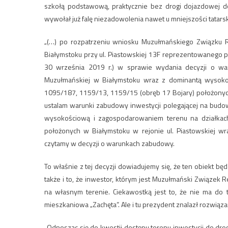
szkołą podstawową, praktycznie bez drogi dojazdowej d
wywołał już falę niezadowolenia nawet u mniejszości tatarsk
„(…) po rozpatrzeniu wniosku Muzułmańskiego Związku Re
Białymstoku przy ul. Piastowskiej 13F reprezentowanego 
30 września 2019 r.) w sprawie wydania decyzji o war
Muzułmańskiej w Białymstoku wraz z dominantą wysoko
1095/187, 1159/13, 1159/15 (obręb 17 Bojary) położonych 
ustalam warunki zabudowy inwestycji polegającej na bud
wysokościową i zagospodarowaniem terenu na działkac
położonych w Białymstoku w rejonie ul. Piastowskiej wr
czytamy w decyzji o warunkach zabudowy.
To właśnie z tej decyzji dowiadujemy się, że ten obiekt
także i to, że inwestor, którym jest Muzułmański Związek 
na własnym terenie. Ciekawostką jest to, że nie ma do 
mieszkaniowa „Zachęta”. Ale i tu prezydent znalazł rozwiąza
„Odnosząc się do kwestii dostępu terenu inwestycji do drogi