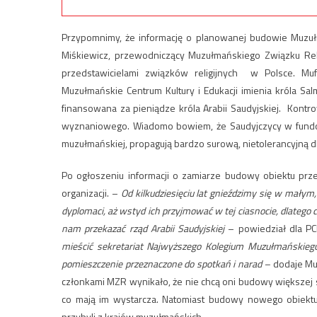
Przypomnimy, że informację o planowanej budowie Muzułm
Miśkiewicz, przewodniczący Muzułmańskiego Związku Rel
przedstawicielami związków religijnych w Polsce. Mu
Muzułmańskie Centrum Kultury i Edukacji imienia króla S
finansowana za pieniądze króla Arabii Saudyjskiej. Kont
wyznaniowego. Wiadomo bowiem, że Saudyjczycy w fundow
muzułmańskiej, propagują bardzo surową, nietolerancyjną dla
Po ogłoszeniu informacji o zamiarze budowy obiektu prze
organizacji. –
Od kilkudziesięciu lat gnieździmy się w mały
dyplomaci, aż wstyd ich przyjmować w tej ciasnocie, dlatego 
nam przekazać rząd Arabii Saudyjskiej
– powiedział dla P
mieścić sekretariat Najwyższego Kolegium Muzułmańskiego
pomieszczenie przeznaczone do spotkań i narad –
dodaje Mu
członkami MZR wynikało, że nie chcą oni budowy większej si
co mają im wystarcza. Natomiast budowy nowego obiektu 
przybyli z krajów muzułmańskich.