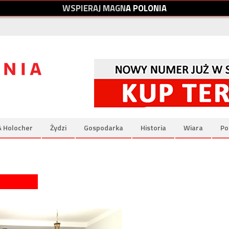
W
S
P
I
E
R
A
J
M
A
G
N
A
P
O
L
O
N
I
A
& Holocher
Żydzi
Gospodarka
Historia
Wiara
Po