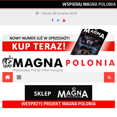
W
S
P
I
E
R
A
J
M
A
G
N
A
P
O
L
O
N
I
A
Sobota, 08 Sierpnia 2026
WESPRZYJ PROJEKT MAGNA POLONIA