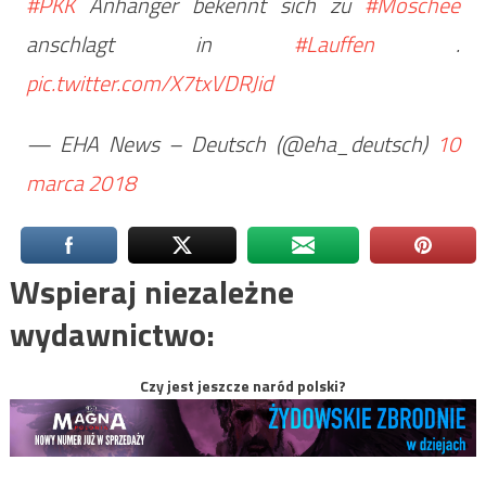
#PKK
Anhänger bekennt sich zu
#Moschee
anschlagt in
#Lauffen
.
pic.twitter.com/X7txVDRJid
— EHA News – Deutsch (@eha_deutsch)
10
marca 2018
Wspieraj niezależne
wydawnictwo:
Czy jest jeszcze naród polski?