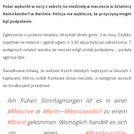
Pożar wybuchł w nocy z soboty na niedzielę w meczecie w dzielnicy
Reinickendorf w Berlinie. Policja nie wyklucza, że przyczyną mogło
być podpalenie.
Zgłoszenie o pożarze strażacy otrzymali około godz. 2 w nocy. Szybko
pojechali na miejsce i ugasili ogień; o 3.30 akcja była już zakończona. Z
wstępnych ustaleń wynika, że meczet mógł zostać podpalony – podała
agencja dpa.
Świadkowie mówią, że widzieli trzech młodych mężczyzn w bluzach z
kapturami, którzy rozbili frontowe drzwi meczetu, a następnie wrzucili
do środka jakiś przedmiot.
Am frühen Sonntagmorgen ist es in einer
#Moschee
in
#Berlin
–
#Reinickendorf
zu einem
#Brand
gekommen. Womöglich handelt es sich
um einen
#Brandanschlag
.