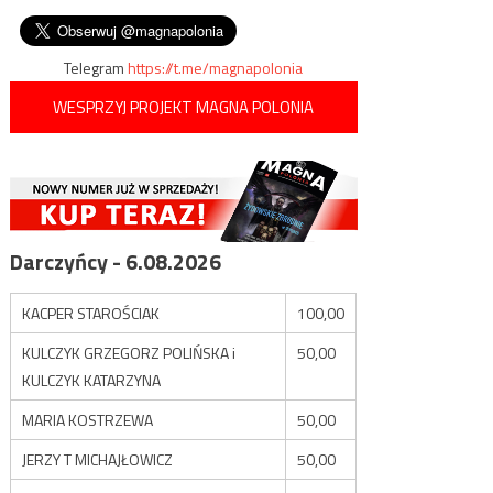
nalepek sprzeciwiających się
wpisu
/filmy/
kultowi Bandery
Telegram
https://t.me/magnapolonia
WESPRZYJ PROJEKT MAGNA POLONIA
Darczyńcy - 6.08.2026
KACPER STAROŚCIAK
100,00
KULCZYK GRZEGORZ POLIŃSKA i
50,00
KULCZYK KATARZYNA
MARIA KOSTRZEWA
50,00
JERZY T MICHAJŁOWICZ
50,00