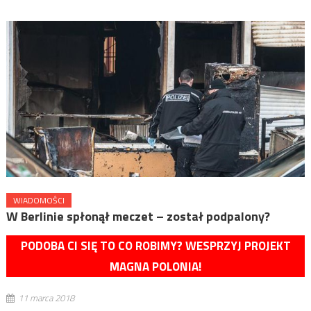
WIADOMOŚCI
W Berlinie spłonął meczet – został podpalony?
PODOBA CI SIĘ TO CO ROBIMY? WESPRZYJ PROJEKT
MAGNA POLONIA!
11 marca 2018