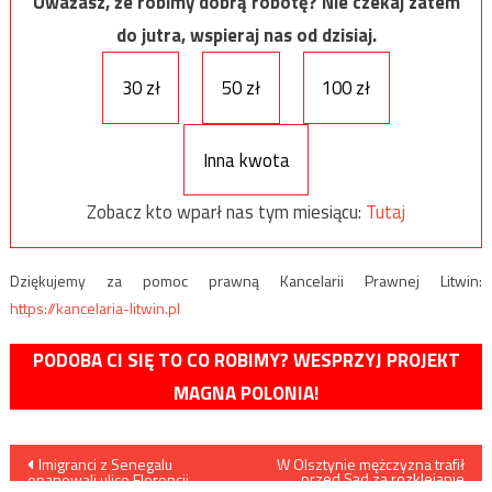
Uważasz, że robimy dobrą robotę? Nie czekaj zatem
do jutra, wspieraj nas od dzisiaj.
30 zł
50 zł
100 zł
Inna kwota
Zobacz kto wparł nas tym miesiącu:
Tutaj
Dziękujemy za pomoc prawną Kancelarii Prawnej Litwin:
https://kancelaria-litwin.pl
PODOBA CI SIĘ TO CO ROBIMY? WESPRZYJ PROJEKT
MAGNA POLONIA!
Nawigacja
Imigranci z Senegalu
W Olsztynie mężczyzna trafił
przed Sąd za rozklejanie
opanowali ulice Florencji