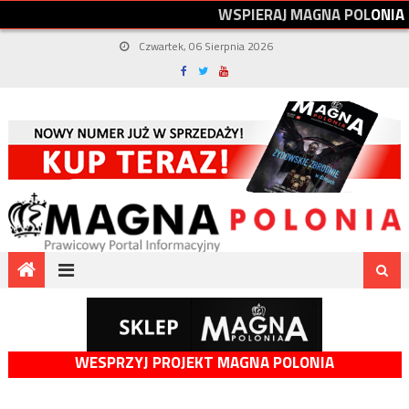
W
S
P
I
E
R
A
J
M
A
G
N
A
P
O
L
O
N
I
A
Czwartek, 06 Sierpnia 2026
WESPRZYJ PROJEKT MAGNA POLONIA