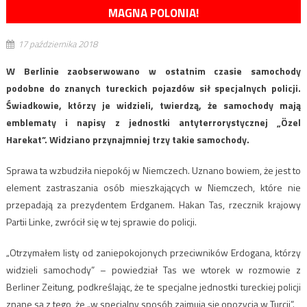
MAGNA POLONIA!
17 października 2018
W Berlinie zaobserwowano w ostatnim czasie samochody
podobne do znanych tureckich pojazdów sił specjalnych policji.
Świadkowie, którzy je widzieli, twierdzą, że samochody mają
emblematy i napisy z jednostki antyterrorystycznej „Özel
Harekat”. Widziano przynajmniej trzy takie samochody.
Sprawa ta wzbudziła niepokój w Niemczech. Uznano bowiem, że jest to
element zastraszania osób mieszkających w Niemczech, które nie
przepadają za prezydentem Erdganem. Hakan Tas, rzecznik krajowy
Partii Linke, zwrócił się w tej sprawie do policji.
„Otrzymałem listy od zaniepokojonych przeciwników Erdogana, którzy
widzieli samochody” – powiedział Tas we wtorek w rozmowie z
Berliner Zeitung, podkreślając, że te specjalne jednostki tureckiej policji
znane są z tego, że „w specjalny sposób zajmują się opozycją w Turcji”.