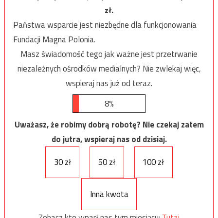
zł.
Państwa wsparcie jest niezbędne dla funkcjonowania
Fundacji Magna Polonia.
Masz świadomość tego jak ważne jest przetrwanie
niezależnych ośrodków medialnych? Nie zwlekaj więc,
wspieraj nas już od teraz.
8%
Uważasz, że robimy dobrą robotę? Nie czekaj zatem
do jutra, wspieraj nas od dzisiaj.
30 zł
50 zł
100 zł
Inna kwota
Zobacz kto wparł nas tym miesiącu:
Tutaj