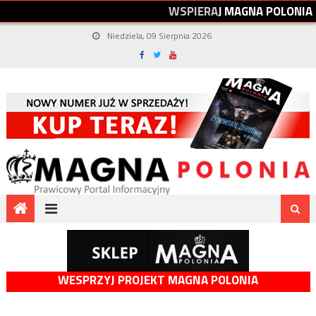
W
S
P
I
E
R
A
J
M
A
G
N
A
P
O
L
O
N
I
A
Niedziela, 09 Sierpnia 2026
WESPRZYJ PROJEKT MAGNA POLONIA