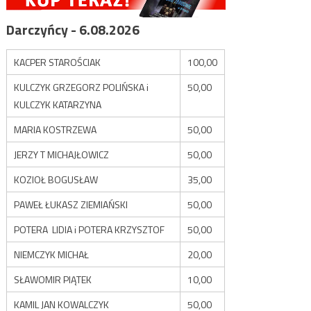
Darczyńcy - 6.08.2026
KACPER STAROŚCIAK
100,00
KULCZYK GRZEGORZ POLIŃSKA i
50,00
KULCZYK KATARZYNA
MARIA KOSTRZEWA
50,00
JERZY T MICHAJŁOWICZ
50,00
KOZIOŁ BOGUSŁAW
35,00
PAWEŁ ŁUKASZ ZIEMIAŃSKI
50,00
POTERA LIDIA i POTERA KRZYSZTOF
50,00
NIEMCZYK MICHAŁ
20,00
SŁAWOMIR PIĄTEK
10,00
KAMIL JAN KOWALCZYK
50,00