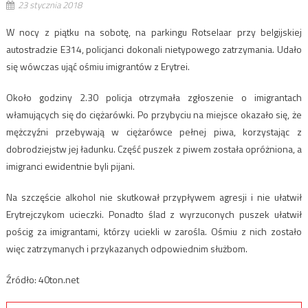
23 stycznia 2018
W nocy z piątku na sobotę, na parkingu Rotselaar przy belgijskiej
autostradzie E314, policjanci dokonali nietypowego zatrzymania. Udało
się wówczas ująć ośmiu imigrantów z Erytrei.
Około godziny 2.30 policja otrzymała zgłoszenie o imigrantach
włamujących się do ciężarówki. Po przybyciu na miejsce okazało się, że
mężczyźni przebywają w ciężarówce pełnej piwa, korzystając z
dobrodziejstw jej ładunku. Część puszek z piwem została opróżniona, a
imigranci ewidentnie byli pijani.
Na szczęście alkohol nie skutkował przypływem agresji i nie ułatwił
Erytrejczykom ucieczki. Ponadto ślad z wyrzuconych puszek ułatwił
pościg za imigrantami, którzy uciekli w zarośla. Ośmiu z nich zostało
więc zatrzymanych i przykazanych odpowiednim służbom.
Źródło: 40ton.net