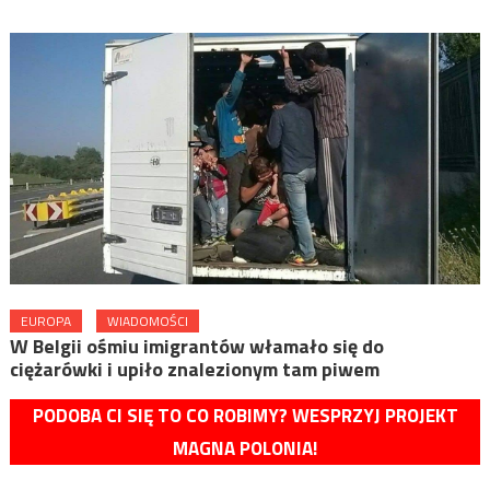
EUROPA
WIADOMOŚCI
W Belgii ośmiu imigrantów włamało się do
ciężarówki i upiło znalezionym tam piwem
PODOBA CI SIĘ TO CO ROBIMY? WESPRZYJ PROJEKT
MAGNA POLONIA!