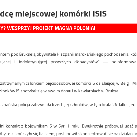
dcę miejscowej komórki ISIS
MY? WESPRZYJ PROJEKT MAGNA POLONIA!
ventem pod Brukselą obywatela Hiszpanii marokańskiego pochodzenia, któ
ującej i indoktrynującej przyszłych dżihadystów” — poinformowa
atrzymanym członkiem pięcioosobowej komórki IS działającej w Belgii. Mi
złonków IS spotykał się w swoim domu i w kawiarniach w Brukseli.
zpańska policja zatrzymała trzech jej członków, w tym brata 26-latka. Jed
ni kontakt z bojownikamiIS w Syrii i Iraku. Dwukrotnie próbował udać s
y te zakończyły się fiaskiem, postanowił skoncentrować się na działania