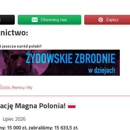
t
Obserwuj nas
Zapisz
nictwo:
t jeszcze naród polski?
ację Magna Polonia!
Lipiec 2026
my:
15 000
zł, zebraliśmy:
15 633,5
zł.