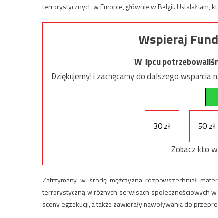
terrorystycznych w Europie, głównie w Belgii. Ustalał tam,
Wspieraj Fund
W lipcu potrzebowaliś
Dziękujemy! i zachęcamy do dalszego wsparcia na
30 zł
50 zł
Zobacz kto w
Zatrzymany w środę mężczyzna rozpowszechniał materia
terrorystyczną w różnych serwisach społecznościowych w 
sceny egzekucji, a także zawierały nawoływania do przep