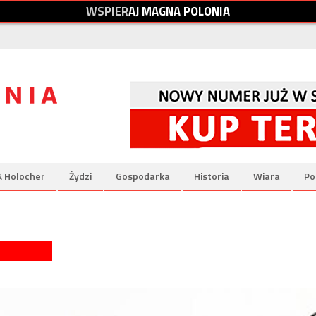
W
S
P
I
E
R
A
J
M
A
G
N
A
P
O
L
O
N
I
A
& Holocher
Żydzi
Gospodarka
Historia
Wiara
Po