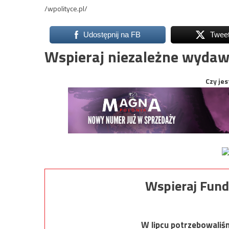
/wpolityce.pl/
Udostępnij na FB
Twee
Wspieraj niezależne wydaw
Czy jes
Wspieraj Fund
W lipcu potrzebowaliś