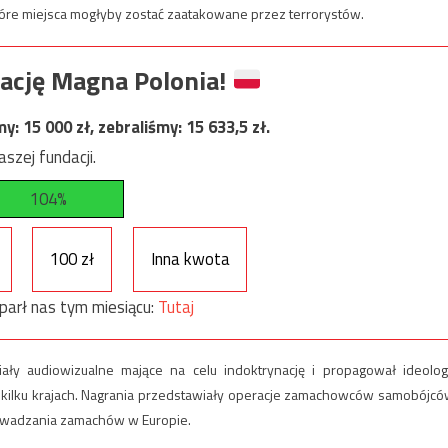
 które miejsca mogłyby zostać zaatakowane przez terrorystów.
ację Magna Polonia!
my:
15 000
zł, zebraliśmy:
15 633,5
zł.
szej fundacji.
104%
100 zł
Inna kwota
parł nas tym miesiącu:
Tutaj
ły audiowizualne mające na celu indoktrynację i propagował ideolog
kilku krajach. Nagrania przedstawiały operacje zamachowców samobójcó
rowadzania zamachów w Europie.