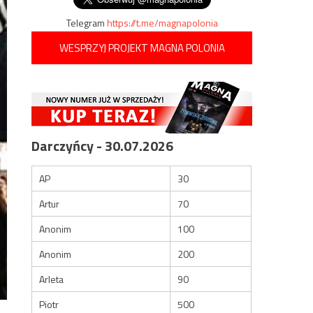
Telegram
https://t.me/magnapolonia
WESPRZYJ PROJEKT MAGNA POLONIA
Darczyńcy - 30.07.2026
AP
30
Artur
70
Anonim
100
Anonim
200
Arleta
90
Piotr
500