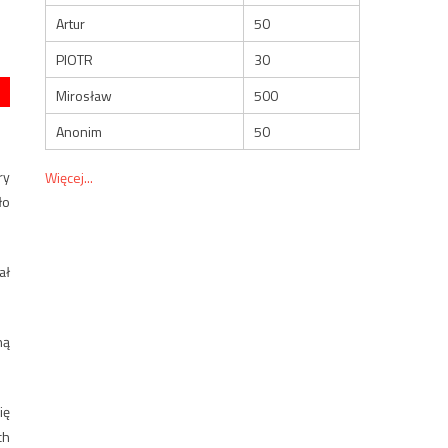
Artur
50
PIOTR
30
Mirosław
500
Anonim
50
ry
Więcej...
ło
ał
ną
ię
ch