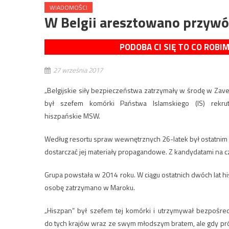
WIADOMOŚCI
W Belgii aresztowano przywó
PODOBA CI SIĘ TO CO ROBI
27 września 2017
„Belgijskie siły bezpieczeństwa zatrzymały w środę w Za
był szefem komórki Państwa Islamskiego (IS) rekrut
hiszpańskie MSW.
Według resortu spraw wewnętrznych 26-latek był ostatnim z
dostarczać jej materiały propagandowe. Z kandydatami na c
Grupa powstała w 2014 roku. W ciągu ostatnich dwóch lat his
osobę zatrzymano w Maroku.
„Hiszpan” był szefem tej komórki i utrzymywał bezpośred
do tych krajów wraz ze swym młodszym bratem, ale gdy prób