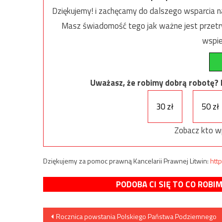
Dziękujemy! i zachęcamy do dalszego wsparcia na
Masz świadomość tego jak ważne jest przetrw
wspie
Uważasz, że robimy dobrą robotę? Ni
30 zł
50 zł
Zobacz kto w
Dziękujemy za pomoc prawną Kancelarii Prawnej Litwin:
http
PODOBA CI SIĘ TO CO ROBI
Nawigacja
Rocznica powstania Polskiego Państwa Podziemnego