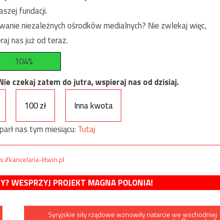
szej fundacji.
anie niezależnych ośrodków medialnych? Nie zwlekaj więc,
raj nas już od teraz.
104%
e czekaj zatem do jutra, wspieraj nas od dzisiaj.
100 zł
Inna kwota
parł nas tym miesiącu:
Tutaj
s://kancelaria-litwin.pl
MY? WESPRZYJ PROJEKT MAGNA POLONIA!
Syryjskie siły rządowe wznowiły natarcie we wschodniej