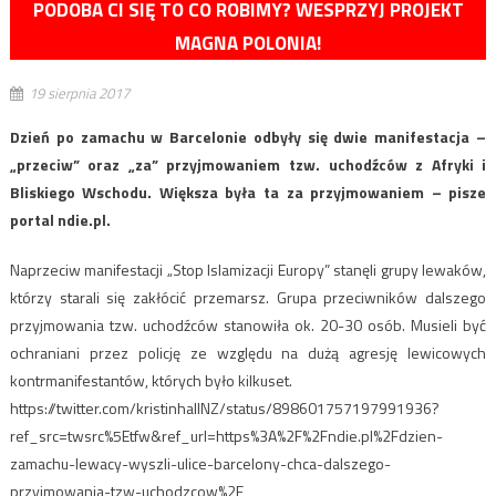
PODOBA CI SIĘ TO CO ROBIMY? WESPRZYJ PROJEKT
MAGNA POLONIA!
19 sierpnia 2017
Dzień po zamachu w Barcelonie odbyły się dwie manifestacja –
„przeciw” oraz „za” przyjmowaniem tzw. uchodźców z Afryki i
Bliskiego Wschodu. Większa była ta za przyjmowaniem – pisze
portal ndie.pl.
Naprzeciw manifestacji „Stop Islamizacji Europy” stanęli grupy lewaków,
którzy starali się zakłócić przemarsz. Grupa przeciwników dalszego
przyjmowania tzw. uchodźców stanowiła ok. 20-30 osób. Musieli być
ochraniani przez policję ze względu na dużą agresję lewicowych
kontrmanifestantów, których było kilkuset.
https://twitter.com/kristinhallNZ/status/898601757197991936?
ref_src=twsrc%5Etfw&ref_url=https%3A%2F%2Fndie.pl%2Fdzien-
zamachu-lewacy-wyszli-ulice-barcelony-chca-dalszego-
przyjmowania-tzw-uchodzcow%2F