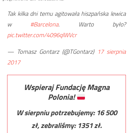
Tak kilka dni temu agitowała hiszpańska lewica
w
#Barcelona
. Warto było?
pic.twitter.com/4096qlWVcr
— Tomasz Gontarz (@TGontarz)
17 sierpnia
2017
Wspieraj Fundację Magna
Polonia!
W sierpniu potrzebujemy:
16 500
zł, zebraliśmy:
1351
zł.