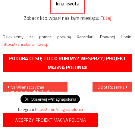
Inna kwota
Zobacz kto wparł nas tym miesiącu:
Tutaj
Dziękujemy za pomoc prawną Kancelarii Prawnej Litwin:
https://kancelaria-litwin.pl
PODOBA CI SIĘ TO CO ROBIMY? WESPRZYJ PROJEKT
MAGNA POLONIA!
Nawigacja
Na Wileńszczyźnie
Odlot Rozenka
zniszczono polską tablicę
wpisu
Telegram
https://t.me/magnapolonia
WESPRZYJ PROJEKT MAGNA POLONIA