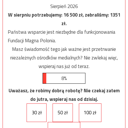
Sierpień 2026
W sierpniu potrzebujemy:
16 500
zł, zebraliśmy:
1351
zł.
Państwa wsparcie jest niezbędne dla funkcjonowania
Fundacji Magna Polonia.
Masz świadomość tego jak ważne jest przetrwanie
niezależnych ośrodków medialnych? Nie zwlekaj więc,
wspieraj nas już od teraz.
8%
Uważasz, że robimy dobrą robotę? Nie czekaj zatem
do jutra, wspieraj nas od dzisiaj.
30 zł
50 zł
100 zł