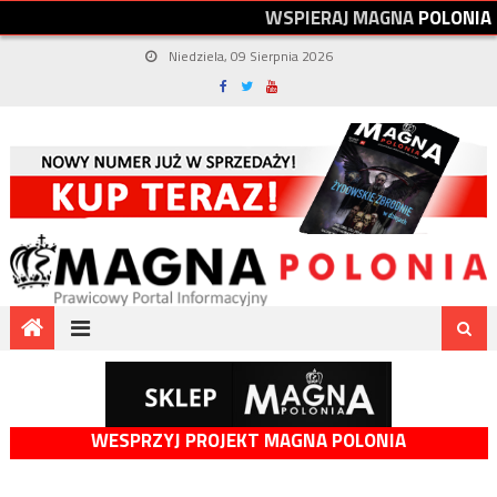
W
S
P
I
E
R
A
J
M
A
G
N
A
P
O
L
O
N
I
A
Niedziela, 09 Sierpnia 2026
WESPRZYJ PROJEKT MAGNA POLONIA