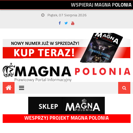
W
S
P
I
E
R
A
J
M
A
G
N
A
P
O
L
O
N
I
A
Piątek, 07 Sierpnia 2026
WESPRZYJ PROJEKT MAGNA POLONIA