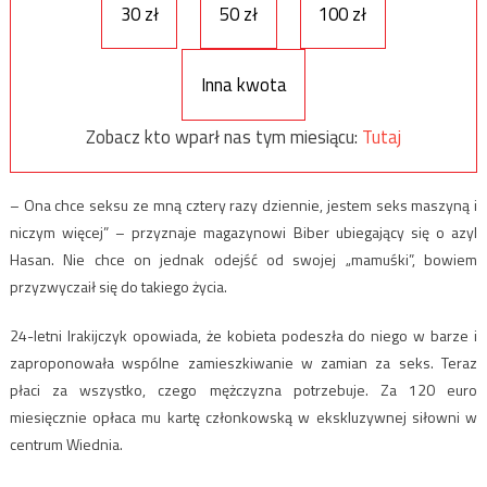
30 zł
50 zł
100 zł
Inna kwota
Zobacz kto wparł nas tym miesiącu:
Tutaj
– Ona chce seksu ze mną cztery razy dziennie, jestem seks maszyną i
niczym więcej” – przyznaje magazynowi Biber ubiegający się o azyl
Hasan. Nie chce on jednak odejść od swojej „mamuśki”, bowiem
przyzwyczaił się do takiego życia.
24-letni Irakijczyk opowiada, że kobieta podeszła do niego w barze i
zaproponowała wspólne zamieszkiwanie w zamian za seks. Teraz
płaci za wszystko, czego mężczyzna potrzebuje. Za 120 euro
miesięcznie opłaca mu kartę członkowską w ekskluzywnej siłowni w
centrum Wiednia.