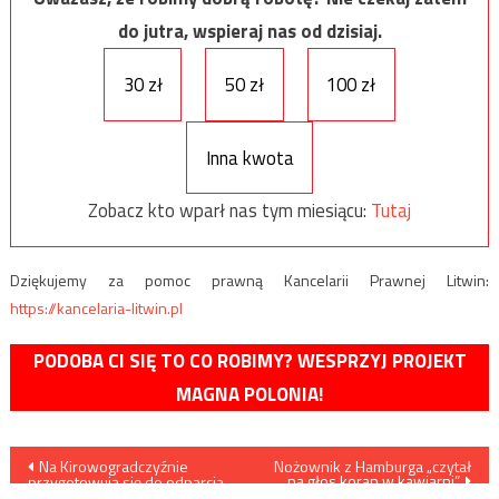
do jutra, wspieraj nas od dzisiaj.
30 zł
50 zł
100 zł
Inna kwota
Zobacz kto wparł nas tym miesiącu:
Tutaj
Dziękujemy za pomoc prawną Kancelarii Prawnej Litwin:
https://kancelaria-litwin.pl
PODOBA CI SIĘ TO CO ROBIMY? WESPRZYJ PROJEKT
MAGNA POLONIA!
Nawigacja
Na Kirowogradczyźnie
Nożownik z Hamburga „czytał
na głos koran w kawiarni”
przygotowują się do odparcia
spodziewanego ataku policji