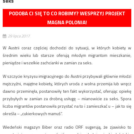
seks
PODOBA CI SIĘ TO CO ROBIMY? WESPRZYJ PROJEKT
MAGNA POLONIA!
29 lipca 2017
W Austrii coraz częściej dochodzi do sytuacji, w których kobiety w
średnim wieku lub starsze oferują młodym migrantom mieszkanie,
pieniądze i wszelkie zachcianki w zamian za seks.
W szczycie kryzysu imigracyjnego do Austrii przybywali głównie młodzi
mężczyźni, majętne kobiety, których uroda z wolna przemija lub wręcz
dawno przeminęła, postanowiły ten fakt wykorzystać, oferując opiekę
przybyłych w zamian za drobną usługę – mianowicie za seks. Spora
liczba migrantów postanowiła przystać na to i zamieszkać u – jak to się
określa – „cukierkowych mamuś”.
Wiedeński magazyn Biber oraz radio ORF sugerują, że zjawisko to