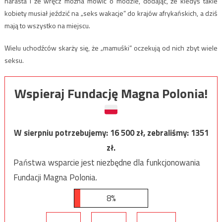
narasta i że wręcz można mówić o modzie, dodając, że kiedyś takie
kobiety musiał jeździć na „seks wakacje” do krajów afrykańskich, a dziś
mają to wszystko na miejscu.
Wielu uchodźców skarży się, że „mamuśki” oczekują od nich zbyt wiele
seksu.
Wspieraj Fundację Magna Polonia!
W sierpniu potrzebujemy:
16 500
zł, zebraliśmy:
1351
zł.
Państwa wsparcie jest niezbędne dla funkcjonowania
Fundacji Magna Polonia.
8%