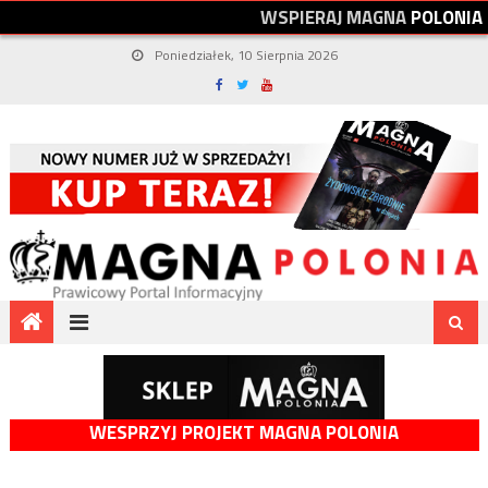
W
S
P
I
E
R
A
J
M
A
G
N
A
P
O
L
O
N
I
A
Poniedziałek, 10 Sierpnia 2026
WESPRZYJ PROJEKT MAGNA POLONIA