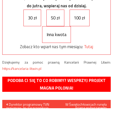
do jutra, wspieraj nas od dzisiaj.
30 zł
50 zł
100 zł
Inna kwota
Zobacz kto wparł nas tym miesiącu:
Tutaj
Dziękujemy za pomoc prawną Kancelarii Prawnej Litwin:
https://kancelaria-litwin.pl
PODOBA CI SIĘ TO CO ROBIMY? WESPRZYJ PROJEKT
MAGNA POLONIA!
Nawigacja
Dyrektor programowy TVN
W Świętochłowicach runęła
ściana wyburzanego
przyznaje, że zaszczepił się
budynku
przeciw COVID-19 poza