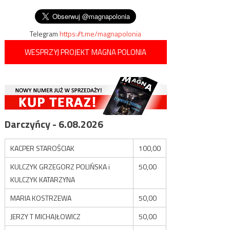
wpisu
kolejnością
Telegram
https://t.me/magnapolonia
WESPRZYJ PROJEKT MAGNA POLONIA
Darczyńcy - 6.08.2026
KACPER STAROŚCIAK
100,00
KULCZYK GRZEGORZ POLIŃSKA i
50,00
KULCZYK KATARZYNA
MARIA KOSTRZEWA
50,00
JERZY T MICHAJŁOWICZ
50,00