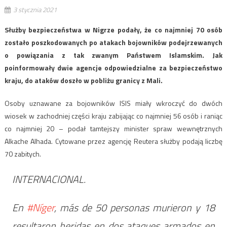
3 stycznia 2021
Służby bezpieczeństwa w Nigrze podały, że co najmniej 70 osób
zostało poszkodowanych po atakach bojowników podejrzewanych
o powiązania z tak zwanym Państwem Islamskim. Jak
poinformowały dwie agencje odpowiedzialne za bezpieczeństwo
kraju, do ataków doszło w pobliżu granicy z Mali.
Osoby uznawane za bojowników ISIS miały wkroczyć do dwóch
wiosek w zachodniej części kraju zabijając co najmniej 56 osób i raniąc
co najmniej 20 – podał tamtejszy minister spraw wewnętrznych
Alkache Alhada. Cytowane przez agencję Reutera służby podają liczbę
70 zabitych.
INTERNACIONAL.
En
#Níger
, más de 50 personas murieron y 18
resultaron heridas en dos ataques armados en