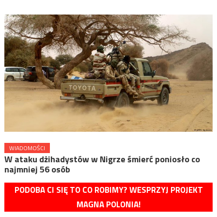
WIADOMOŚCI
W ataku dżihadystów w Nigrze śmierć poniosło co
najmniej 56 osób
PODOBA CI SIĘ TO CO ROBIMY? WESPRZYJ PROJEKT
MAGNA POLONIA!