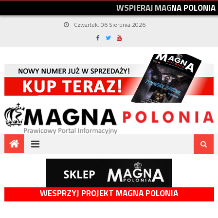
W
S
P
I
E
R
A
J
M
A
G
N
A
P
O
L
O
N
I
A
Czwartek, 06 Sierpnia 2026
WESPRZYJ PROJEKT MAGNA POLONIA