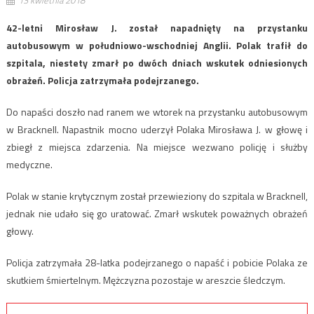
42-letni Mirosław J. został napadnięty na przystanku
autobusowym w południowo-wschodniej Anglii. Polak trafił do
szpitala, niestety zmarł po dwóch dniach wskutek odniesionych
obrażeń. Policja zatrzymała podejrzanego.
Do napaści doszło nad ranem we wtorek na przystanku autobusowym
w Bracknell. Napastnik mocno uderzył Polaka Mirosława J. w głowę i
zbiegł z miejsca zdarzenia. Na miejsce wezwano policję i służby
medyczne.
Polak w stanie krytycznym został przewieziony do szpitala w Bracknell,
jednak nie udało się go uratować. Zmarł wskutek poważnych obrażeń
głowy.
Policja zatrzymała 28-latka podejrzanego o napaść i pobicie Polaka ze
skutkiem śmiertelnym. Mężczyzna pozostaje w areszcie śledczym.