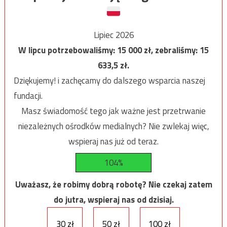
Lipiec 2026
W lipcu potrzebowaliśmy:
15 000
zł, zebraliśmy:
15
633,5
zł.
Dziękujemy! i zachęcamy do dalszego wsparcia naszej
fundacji.
Masz świadomość tego jak ważne jest przetrwanie
niezależnych ośrodków medialnych? Nie zwlekaj więc,
wspieraj nas już od teraz.
104%
Uważasz, że robimy dobrą robotę? Nie czekaj zatem
do jutra, wspieraj nas od dzisiaj.
30 zł
50 zł
100 zł