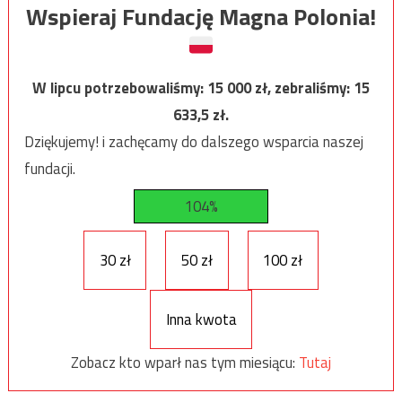
Wspieraj Fundację Magna Polonia!
W lipcu potrzebowaliśmy:
15 000
zł, zebraliśmy:
15
633,5
zł.
Dziękujemy! i zachęcamy do dalszego wsparcia naszej
fundacji.
104%
30 zł
50 zł
100 zł
Inna kwota
Zobacz kto wparł nas tym miesiącu:
Tutaj