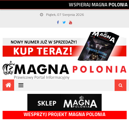
W
S
P
I
E
R
A
J
M
A
G
N
A
P
O
L
O
N
I
A
Piątek, 07 Sierpnia 2026
WESPRZYJ PROJEKT MAGNA POLONIA