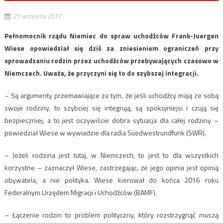
21 września 2017
Pełnomocnik rządu Niemiec do spraw uchodźców Frank-Juergen
Wiese opowiedział się dziś za zniesieniem ograniczeń przy
sprowadzaniu rodzin przez uchodźców przebywających czasowo w
Niemczech. Uważa, że przyczyni się to do szybszej integracji.
– Są argumenty przemawiające za tym, że jeśli uchodźcy mają ze sobą
swoje rodziny, to szybciej się integrują, są spokojniejsi i czują się
bezpieczniej, a to jest oczywiście dobra sytuacja dla całej rodziny –
powiedział Wiese w wywiadzie dla radia Suedwestrundfunk (SWR).
– Jeżeli rodzina jest tutaj, w Niemczech, to jest to dla wszystkich
korzystne – zaznaczył Wiese, zastrzegając, że jego opinia jest opinią
obywatela, a nie polityka. Wiese kierował do końca 2016 roku
Federalnym Urzędem Migracji i Uchodźców (BAMF).
– Łączenie rodzin to problem polityczny, który rozstrzygnąć muszą