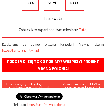
30 zł
50 zł
100 zł
Inna kwota
Zobacz kto wparł nas tym miesiącu:
Tutaj
Dziękujemy za pomoc prawną Kancelarii Prawnej Litwin:
https://kancelaria-litwin.pl
PODOBA CI SIĘ TO CO ROBIMY? WESPRZYJ PROJEKT
MAGNA POLONIA!
Nawigacja
Coraz więcej nielegalnych
Zawiadomienie do PKW w
sprawie lewej kasy PSL
imigrantów przemycanych jest
wpisu
przez Polskę
Telegram
https://t.me/magnapolonia