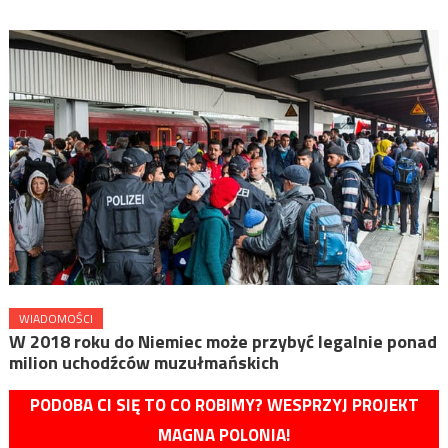
WIADOMOŚCI
W 2018 roku do Niemiec może przybyć legalnie ponad
milion uchodźców muzułmańskich
PODOBA CI SIĘ TO CO ROBIMY? WESPRZYJ PROJEKT
MAGNA POLONIA!