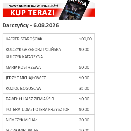
Darczyńcy - 6.08.2026
KACPER STAROŚCIAK
100,00
KULCZYK GRZEGORZ POLIŃSKA i
50,00
KULCZYK KATARZYNA
MARIA KOSTRZEWA
50,00
JERZY T MICHAJŁOWICZ
50,00
KOZIOŁ BOGUSŁAW
35,00
PAWEŁ ŁUKASZ ZIEMIAŃSKI
50,00
POTERA LIDIA i POTERA KRZYSZTOF
50,00
NIEMCZYK MICHAŁ
20,00
SŁAWOMIR PIĄTEK
10,00