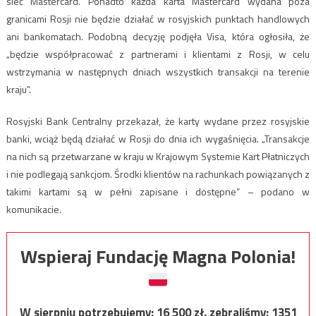
sieć Mastercard. Ponadto każda karta Mastercard wydana poza
granicami Rosji nie będzie działać w rosyjskich punktach handlowych
ani bankomatach. Podobną decyzję podjęła Visa, która ogłosiła, że
„będzie współpracować z partnerami i klientami z Rosji, w celu
wstrzymania w następnych dniach wszystkich transakcji na terenie
kraju”.
Rosyjski Bank Centralny przekazał, że karty wydane przez rosyjskie
banki, wciąż będą działać w Rosji do dnia ich wygaśnięcia. „Transakcje
na nich są przetwarzane w kraju w Krajowym Systemie Kart Płatniczych
i nie podlegają sankcjom. Środki klientów na rachunkach powiązanych z
takimi kartami są w pełni zapisane i dostępne” – podano w
komunikacie.
Wspieraj Fundację Magna Polonia!
W sierpniu potrzebujemy:
16 500
zł, zebraliśmy:
1351