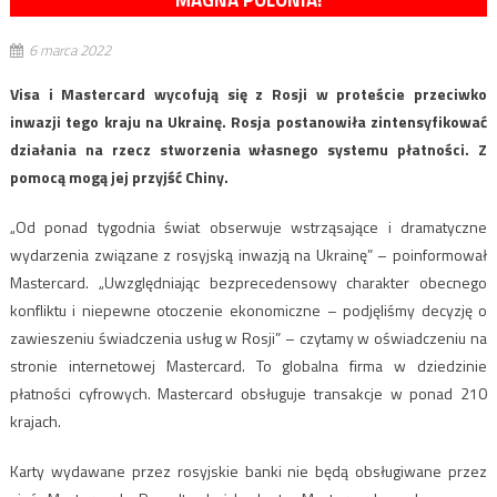
MAGNA POLONIA!
6 marca 2022
Visa i Mastercard wycofują się z Rosji w proteście przeciwko
inwazji tego kraju na Ukrainę. Rosja postanowiła zintensyfikować
działania na rzecz stworzenia własnego systemu płatności. Z
pomocą mogą jej przyjść Chiny.
„Od ponad tygodnia świat obserwuje wstrząsające i dramatyczne
wydarzenia związane z rosyjską inwazją na Ukrainę” – poinformował
Mastercard. „Uwzględniając bezprecedensowy charakter obecnego
konfliktu i niepewne otoczenie ekonomiczne – podjęliśmy decyzję o
zawieszeniu świadczenia usług w Rosji” – czytamy w oświadczeniu na
stronie internetowej Mastercard. To globalna firma w dziedzinie
płatności cyfrowych. Mastercard obsługuje transakcje w ponad 210
krajach.
Karty wydawane przez rosyjskie banki nie będą obsługiwane przez