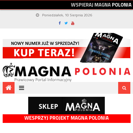
W
S
P
I
E
R
A
J
M
A
G
N
A
P
O
L
O
N
I
A
Poniedziałek, 10 Sierpnia 2026
WESPRZYJ PROJEKT MAGNA POLONIA