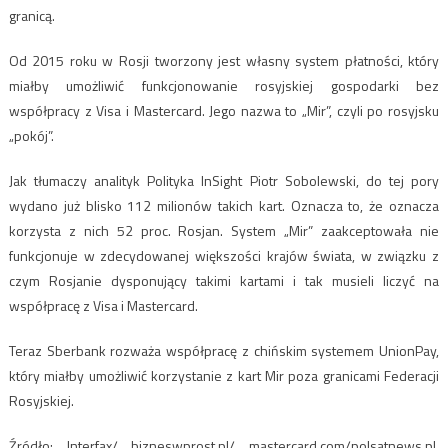
granicą.
Od 2015 roku w Rosji tworzony jest własny system płatności, który
miałby umożliwić funkcjonowanie rosyjskiej gospodarki bez
współpracy z Visa i Mastercard. Jego nazwa to „Mir”, czyli po rosyjsku
„pokój”.
Jak tłumaczy analityk Polityka InSight Piotr Sobolewski, do tej pory
wydano już blisko 112 milionów takich kart. Oznacza to, że oznacza
korzysta z nich 52 proc. Rosjan. System „Mir” zaakceptowała nie
funkcjonuje w zdecydowanej większości krajów świata, w związku z
czym Rosjanie dysponujący takimi kartami i tak musieli liczyć na
współpracę z Visa i Mastercard.
Teraz Sberbank rozważa współpracę z chińskim systemem UnionPay,
który miałby umożliwić korzystanie z kart Mir poza granicami Federacji
Rosyjskiej.
Źródło: Interfax/ bizneswprost.pl/ mastercard.com/polsatnews.pl,