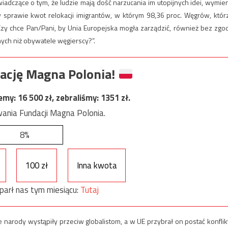
iadczące o tym, że ludzie mają dość narzucania im utopijnych idei, wymien
 sprawie kwot relokacji imigrantów, w którym 98,36 proc. Węgrów, któr
Czy chce Pan/Pani, by Unia Europejska mogła zarządzić, również bez zgo
ych niż obywatele węgierscy?”.
ację Magna Polonia!
jemy:
16 500
zł, zebraliśmy:
1351
zł.
ania Fundacji Magna Polonia.
8%
100 zł
Inna kwota
parł nas tym miesiącu:
Tutaj
 narody wystąpiły przeciw globalistom, a w UE przybrał on postać konflik