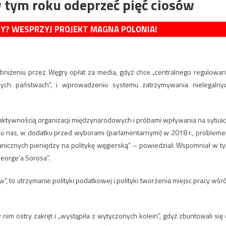
 tym roku odeprzeć pięć ciosów
MY? WESPRZYJ PROJEKT MAGNA POLONIA!
bniżeniu przez Węgry opłat za media, gdyż chce „centralnego regulowan
lnych państwach”, i wprowadzeniu systemu zatrzymywania nielegalny
aktywnością organizacji międzynarodowych i próbami wpływania na sytuac
kże u nas, w dodatku przed wyborami (parlamentarnymi) w 2018 r., problem
ranicznych pieniędzy na politykę węgierską” – powiedział. Wspomniał w t
eorge’a Sorosa”.
”, to utrzymanie polityki podatkowej i polityki tworzenia miejsc pracy wśr
nim ostry zakręt i „wystąpiła z wytyczonych kolein”, gdyż zbuntowali się c