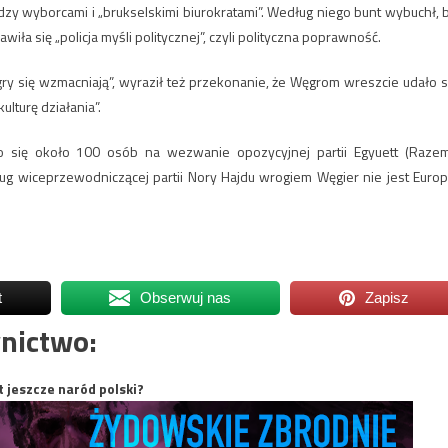
zy wyborcami i „brukselskimi biurokratami”. Według niego bunt wybuchł, 
iła się „policja myśli politycznej”, czyli polityczna poprawność.
 się wzmacniają”, wyraził też przekonanie, że Węgrom wreszcie udało s
ulturę działania”.
o się około 100 osób na wezwanie opozycyjnej partii Egyuett (Razem
g wiceprzewodniczącej partii Nory Hajdu wrogiem Węgier nie jest Europ
t
Obserwuj nas
Zapisz
nictwo:
t jeszcze naród polski?