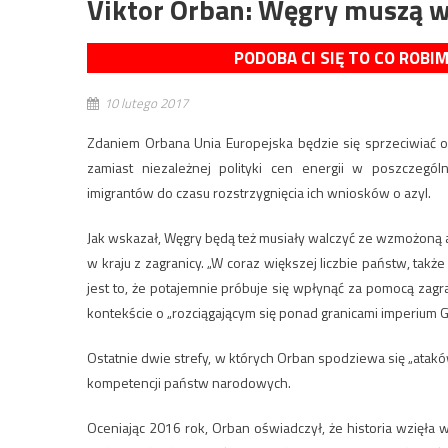
Viktor Orban: Węgry muszą w
PODOBA CI SIĘ TO CO ROBI
10 lutego 2017
Zdaniem Orbana Unia Europejska będzie się sprzeciwiać o
zamiast niezależnej polityki cen energii w poszczegó
imigrantów do czasu rozstrzygnięcia ich wniosków o azyl.
Jak wskazał, Węgry będą też musiały walczyć ze wzmożoną 
w kraju z zagranicy. „W coraz większej liczbie państw, ta
jest to, że potajemnie próbuje się wpłynąć za pomocą zag
kontekście o „rozciągającym się ponad granicami imperium G
Ostatnie dwie strefy, w których Orban spodziewa się „ataków
kompetencji państw narodowych.
Oceniając 2016 rok, Orban oświadczył, że historia wzięła w 