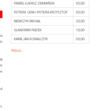
PAWEŁ ŁUKASZ ZIEMIAŃSKI
50,00
POTERA LIDIA i POTERA KRZYSZTOF
50,00
NIEMCZYK MICHAŁ
20,00
SŁAWOMIR PIĄTEK
10,00
ia
KAMIL JAN KOWALCZYK
50,00
ch
Więcej...
ję
em
ym
ód
i,