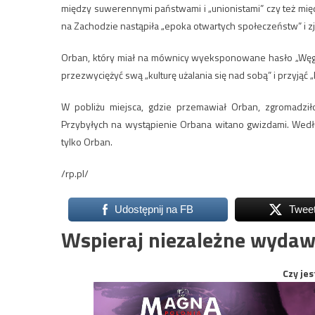
między suwerennymi państwami i „unionistami” czy też międ
na Zachodzie nastąpiła „epoka otwartych społeczeństw” i zjaw
Orban, który miał na mównicy wyeksponowane hasło „Węgry
przezwyciężyć swą „kulturę użalania się nad sobą” i przyjąć „k
W pobliżu miejsca, gdzie przemawiał Orban, zgromadził
Przybyłych na wystąpienie Orbana witano gwizdami. Wedłu
tylko Orban.
/rp.pl/
Udostępnij na FB
Twee
Wspieraj niezależne wydaw
Czy jes