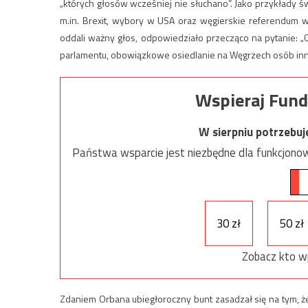
„których głosów wcześniej nie słuchano”. Jako przykłady św
m.in. Brexit, wybory w USA oraz węgierskie referendum w
oddali ważny głos, odpowiedziało przecząco na pytanie: „
parlamentu, obowiązkowe osiedlanie na Węgrzech osób inn
Wspieraj Fund
W sierpniu potrzebu
Państwa wsparcie jest niezbędne dla funkcjonow
30 zł
50 zł
Zobacz kto w
Zdaniem Orbana ubiegłoroczny bunt zasadzał się na tym, że