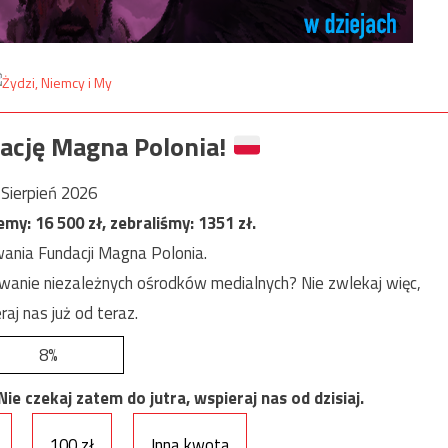
ację Magna Polonia!
Sierpień 2026
jemy:
16 500
zł, zebraliśmy:
1351
zł.
ania Fundacji Magna Polonia.
anie niezależnych ośrodków medialnych? Nie zwlekaj więc,
raj nas już od teraz.
8%
e czekaj zatem do jutra, wspieraj nas od dzisiaj.
100 zł
Inna kwota