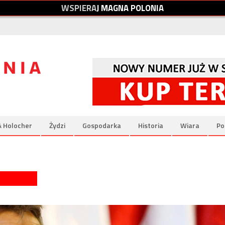
W
S
P
I
E
R
A
J
M
A
G
N
A
P
O
L
O
N
I
A
& Holocher
Żydzi
Gospodarka
Historia
Wiara
Po