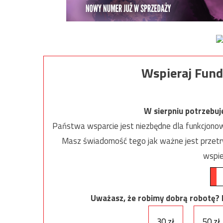
Wspieraj Fund
W sierpniu potrzebu
Państwa wsparcie jest niezbędne dla funkcjonow
Masz świadomość tego jak ważne jest przetrw
wspie
Uważasz, że robimy dobrą robotę? Ni
30 zł
50 zł