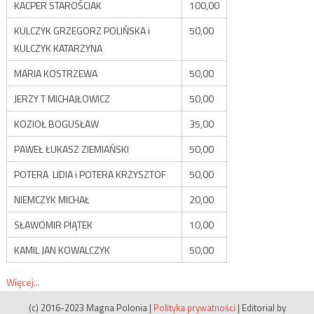
KACPER STAROŚCIAK
100,00
KULCZYK GRZEGORZ POLIŃSKA i
50,00
KULCZYK KATARZYNA
MARIA KOSTRZEWA
50,00
JERZY T MICHAJŁOWICZ
50,00
KOZIOŁ BOGUSŁAW
35,00
PAWEŁ ŁUKASZ ZIEMIAŃSKI
50,00
POTERA LIDIA i POTERA KRZYSZTOF
50,00
NIEMCZYK MICHAŁ
20,00
SŁAWOMIR PIĄTEK
10,00
KAMIL JAN KOWALCZYK
50,00
Więcej...
(c) 2016-2023 Magna Polonia
|
Polityka prywatności
|
Editorial by