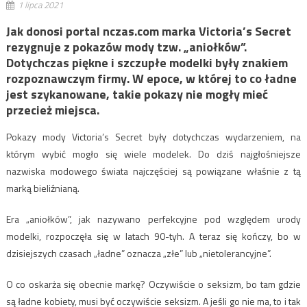
1 lipca 2021
Jak donosi portal nczas.com marka Victoria’s Secret
rezygnuje z pokazów mody tzw. „aniołków”.
Dotychczas piękne i szczupłe modelki były znakiem
rozpoznawczym firmy. W epoce, w której to co ładne
jest szykanowane, takie pokazy nie mogły mieć
przecież miejsca.
Pokazy mody Victoria’s Secret były dotychczas wydarzeniem, na
którym wybić mogło się wiele modelek. Do dziś najgłośniejsze
nazwiska modowego świata najczęściej są powiązane właśnie z tą
marką bieliźnianą.
Era „aniołków”, jak nazywano perfekcyjne pod względem urody
modelki, rozpoczęła się w latach 90-tyh. A teraz się kończy, bo w
dzisiejszych czasach „ładne” oznacza „złe” lub „nietolerancyjne”.
O co oskarża się obecnie markę? Oczywiście o seksizm, bo tam gdzie
są ładne kobiety, musi być oczywiście seksizm. A jeśli go nie ma, to i tak