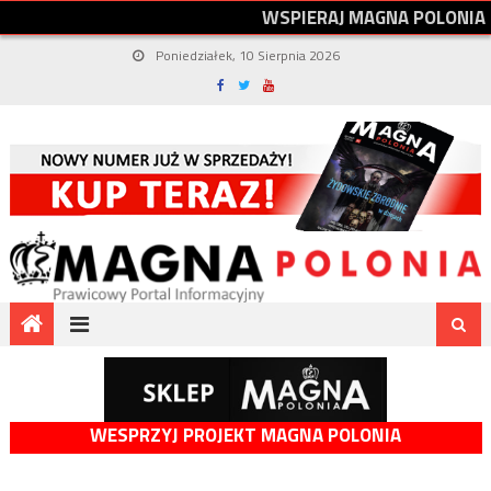
W
S
P
I
E
R
A
J
M
A
G
N
A
P
O
L
O
N
I
A
Poniedziałek, 10 Sierpnia 2026
WESPRZYJ PROJEKT MAGNA POLONIA