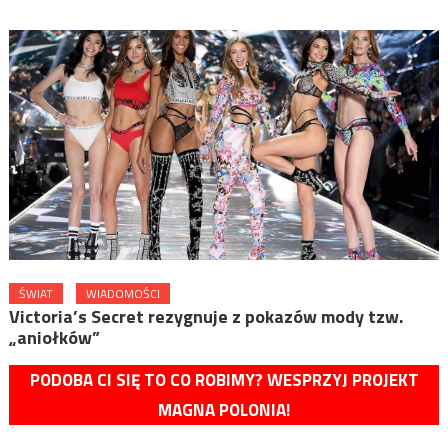
ŚWIAT
WIADOMOŚCI
Victoria’s Secret rezygnuje z pokazów mody tzw.
„aniołków”
PODOBA CI SIĘ TO CO ROBIMY? WESPRZYJ PROJEKT
MAGNA POLONIA!