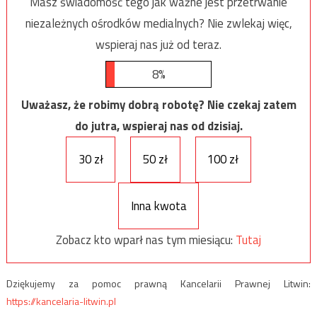
Masz świadomość tego jak ważne jest przetrwanie
niezależnych ośrodków medialnych? Nie zwlekaj więc,
wspieraj nas już od teraz.
8%
Uważasz, że robimy dobrą robotę? Nie czekaj zatem
do jutra, wspieraj nas od dzisiaj.
30 zł
50 zł
100 zł
Inna kwota
Zobacz kto wparł nas tym miesiącu:
Tutaj
Dziękujemy za pomoc prawną Kancelarii Prawnej Litwin:
https://kancelaria-litwin.pl