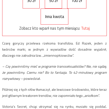
30 zł
50 zł
100 zł
Inna kwota
Zobacz kto wparł nas tym miesiącu:
Tutaj
Czarę goryczy przelewa rzekoma transfobia. Ed Razek, jeden z
twórców marki, w jednym z wywiadów dość dosadnie wyjaśnił,
dlaczego nie zatrudnia tzw. „zmiennopłciowców”.
– Czy powinniśmy mieć w programie transseksualistów? Nie, nie sądzę,
że powinniśmy. Czemu nie? Bo to fantazja. To 42-minutowy program
rozrywkowy –
powiedział.
Później się z tych słów tłumaczył, ale lewicowe środowisko, które teraz
jest głównym kreatorem trendów, nie zapomniało tego „aniołkom”.
Victoria’s Secret, chcąc utrzymać się na rynku, musiało się poddać.