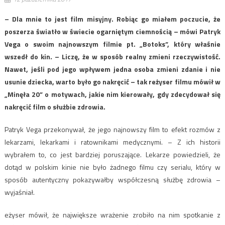
– Dla mnie to jest film misyjny. Robiąc go miałem poczucie, że
poszerza światło w świecie ogarniętym ciemnością – mówi Patryk
Vega o swoim najnowszym filmie pt. „Botoks”, który właśnie
wszedł do kin. – Liczę, że w sposób realny zmieni rzeczywistość.
Nawet, jeśli pod jego wpływem jedna osoba zmieni zdanie i nie
usunie dziecka, warto było go nakręcić – tak reżyser filmu mówił w
„Minęła 20” o motywach, jakie nim kierowały, gdy zdecydował się
nakręcić film o służbie zdrowia.
Patryk Vega przekonywał, że jego najnowszy film to efekt rozmów z
lekarzami, lekarkami i ratownikami medycznymi. – Z ich historii
wybrałem to, co jest bardziej poruszające. Lekarze powiedzieli, że
dotąd w polskim kinie nie było żadnego filmu czy serialu, który w
sposób autentyczny pokazywałby współczesną służbę zdrowia –
wyjaśniał.
eżyser mówił, że największe wrażenie zrobiło na nim spotkanie z