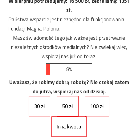
W sierpniu potrzebujemy:
16 500
zł, zebraliśmy:
1351
zł.
Państwa wsparcie jest niezbędne dla funkcjonowania
Fundacji Magna Polonia.
Masz świadomość tego jak ważne jest przetrwanie
niezależnych ośrodków medialnych? Nie zwlekaj więc,
wspieraj nas już od teraz.
8%
Uważasz, że robimy dobrą robotę? Nie czekaj zatem
do jutra, wspieraj nas od dzisiaj.
30 zł
50 zł
100 zł
Inna kwota