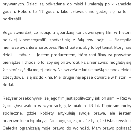
prywatnych. Dzieci są odkładane do miski i umierają po kilkanaście
godzin. Rekord to 17 godzin. Jako człowiek nie godzę się na to –
podkreślił.
Vega stwierdził, że robiąc „najbardziej kontrowersyjny film w historii
polskiej kinematografii”, spotkał się z falą tzw. hejtu. – Nastąpiła
niemalże awantura narodowa. Nie chciałem, aby to był temat, który nas
dzieli – mówił. – Jestem producentem, który robi filmy za prywatne
pieniądze. I chodzi o to, aby się on zwrócił. Fala nienawiści mogłaby się
źle skończyć dla mojej kariery. Na szczęście ludzie myślą samodzielnie i
zdecydowali się iść do kina. Miał drugie najlepsze otwarcie w historii –
dodał.
Reżyser przekonywał, że jego film jest apolityczny, jak on sam. – Raz w
życiu głosowałem w wyborach, gdy miałem 18 lat. Popieram ruchy
społeczne, gdzie kobiety artykułują swoje prawa, ale jestem
przeciwnikiem hipokryzji. Nie mogę się zgodzić z tym, że Ostaszewska i
Cielecka ograniczają moje prawo do wolności. Mam prawo pokazać