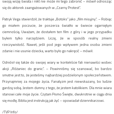
swoją wizję świata i nikt nie może mi tego zabronić – mówił odnosząc
się do aktorek zaangażowanych w „Czarny Protest”.
Patryk Vega stwierdził, że traktuje „Botoks” jako „film misyjny”. – Robiąc
go miałem poczucie, że poszerza światło w świecie ogarniętym
ciemnością. Uważam, że dostałem ten film z góry i w jego przypadku
byłem tylko narzędziem. Liczę, że w sposób realny zmieni
rzeczywistość. Nawet, jeśli pod jego wpływem jedna osoba zmieni
zdanie i nie usunie dziecka, warto było go nakręcić – mówił.
Odniósł się także do swojej wiary w kontekście fali nienawiści wobec
akcji „Różaniec do granic”. – Powinniśmy się szanować, bo bardzo
smutne jest to, że jesteśmy najbardziej podzielonym społeczeństwem.
Przynajmniej za mojego życia. Fanatyzm jest niewskazany, bo ludzie
gardzą sobą. Jestem dumny z tego, że jestem katolikiem. Dla mnie wiara
stanowi całe moje życie. Czytam Pismo Święte, dwukrotnie w ciągu dnia
się modlę. Biblia jest instrukcją jak żyć – opowiadał dziennikarzowi.
/TVP Info/