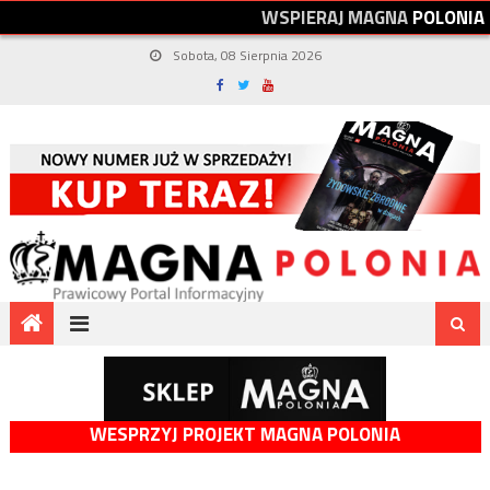
W
S
P
I
E
R
A
J
M
A
G
N
A
P
O
L
O
N
I
A
Sobota, 08 Sierpnia 2026
WESPRZYJ PROJEKT MAGNA POLONIA