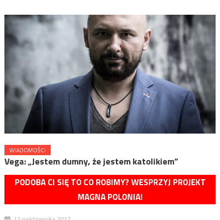
WIADOMOŚCI
Vega: „Jestem dumny, że jestem katolikiem”
PODOBA CI SIĘ TO CO ROBIMY? WESPRZYJ PROJEKT
MAGNA POLONIA!
12 października 2017