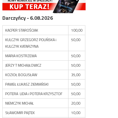
Darczyńcy - 6.08.2026
KACPER STAROŚCIAK
100,00
KULCZYK GRZEGORZ POLIŃSKA i
50,00
KULCZYK KATARZYNA
MARIA KOSTRZEWA
50,00
JERZY T MICHAJŁOWICZ
50,00
KOZIOŁ BOGUSŁAW
35,00
PAWEŁ ŁUKASZ ZIEMIAŃSKI
50,00
POTERA LIDIA i POTERA KRZYSZTOF
50,00
NIEMCZYK MICHAŁ
20,00
SŁAWOMIR PIĄTEK
10,00