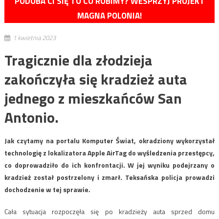
PODOBA CI SIĘ TO CO ROBIMY? WESPRZYJ PROJEKT
MAGNA POLONIA!
1 kwietnia 2023
Tragicznie dla złodzieja
zakończyła się kradzież auta
jednego z mieszkańców San
Antonio.
Jak czytamy na portalu Komputer Świat, okradziony wykorzystał
technologię z lokalizatora Apple AirTag do wyśledzenia przestępcy,
co doprowadziło do ich konfrontacji. W jej wyniku podejrzany o
kradzież został postrzelony i zmarł. Teksańska policja prowadzi
dochodzenie w tej sprawie.
Cała sytuacja rozpoczęła się po kradzieży auta sprzed domu