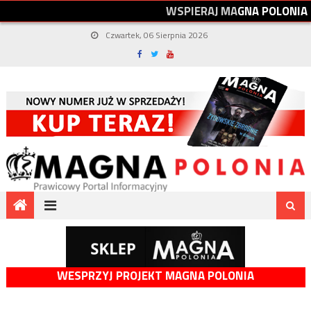
W
S
P
I
E
R
A
J
M
A
G
N
A
P
O
L
O
N
I
A
Czwartek, 06 Sierpnia 2026
WESPRZYJ PROJEKT MAGNA POLONIA