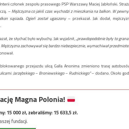
 Interii członek zespołu prasowego PSP Warszawy Maciej Jabłoński. Straż
iczą.
– Mężczyzna co jakiś czas wychodzi z mieszkania na balkon. W pewn
alkon sąsiada. Ogień został ugaszony
– przekazał. Jak dodał, mężczyz
.
ał, że słychać było wybuchy. Jak wyjaśnił, „
prawdopodobnie były to grana
 Mężczyzna zachowywał się bardzo niebezpiecznie, wymachiwał przedmiot
jonował.
ablokowanego przejazdu ulicą Galla Anonima zmieniono trasę autobusó
ulicami: Jarzębskiego – Broniewskiego – Rudnickiego”
– dodano. Około god
ację Magna Polonia!
my:
15 000
zł, zebraliśmy:
15 633,5
zł.
szej fundacji.