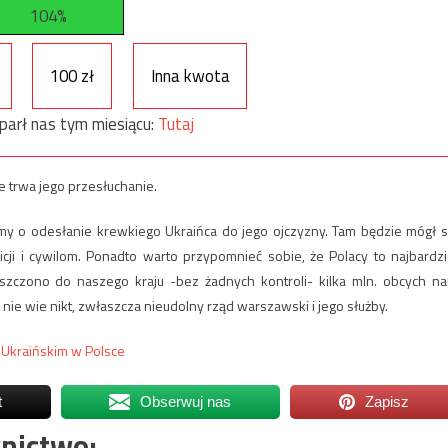
104%
100 zł
Inna kwota
parł nas tym miesiącu:
Tutaj
e trwa jego przesłuchanie.
y o odesłanie krewkiego Ukraińca do jego ojczyzny. Tam będzie mógł s
icji i cywilom. Ponadto warto przypomnieć sobie, że Polacy to najbardzi
uszczono do naszego kraju -bez żadnych kontroli- kilka mln. obcych n
go nie wie nikt, zwłaszcza nieudolny rząd warszawski i jego służby.
Ukraińskim w Polsce
t
Obserwuj nas
Zapisz
nictwo: