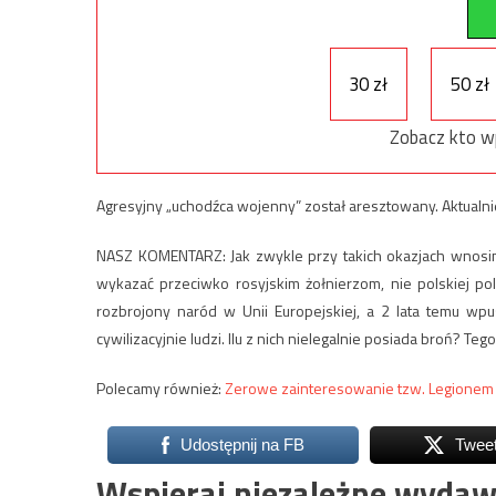
30 zł
50 zł
Zobacz kto w
Agresyjny „uchodźca wojenny” został aresztowany. Aktualni
NASZ KOMENTARZ: Jak zwykle przy takich okazjach wnosim
wykazać przeciwko rosyjskim żołnierzom, nie polskiej pol
rozbrojony naród w Unii Europejskiej, a 2 lata temu wp
cywilizacyjnie ludzi. Ilu z nich nielegalnie posiada broń? Te
Polecamy również:
Zerowe zainteresowanie tzw. Legionem 
Udostępnij na FB
Twee
Wspieraj niezależne wydaw