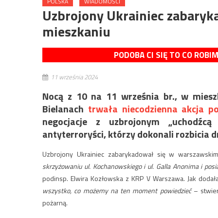
POLSKA
WIADOMOŚCI
Uzbrojony Ukrainiec zabary
mieszkaniu
PODOBA CI SIĘ TO CO ROBI
11 września 2024
Nocą z 10 na 11 września br., w miesz
Bielanach
trwała niecodzienna akcja pol
negocjacje z uzbrojonym „uchodźcą
antyterroryści, którzy dokonali rozbicia 
Uzbrojony Ukrainiec zabarykadował się w warszawski
skrzyżowaniu ul. Kochanowskiego i ul. Galla Anonima i pos
podinsp. Elwira Kozłowska z KRP V Warszawa. Jak dodała
wszystko, co możemy na ten moment powiedzieć
– stwier
pożarną.