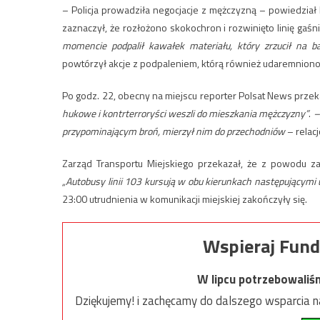
– Policja prowadziła negocjacje z mężczyzną – powiedział
zaznaczył, że rozłożono skokochron i rozwinięto linię gaśn
momencie podpalił kawałek materiału, który zrzucił na b
powtórzył akcje z podpaleniem, którą również udaremniono
Po godz. 22, obecny na miejscu reporter Polsat News przekaz
hukowe i kontrterroryści weszli do mieszkania mężczyzny”
.
–
przypominającym broń, mierzył nim do przechodniów
– relac
Zarząd Transportu Miejskiego przekazał, że z powodu z
„Autobusy linii 103 kursują w obu kierunkach następującymi 
23:00 utrudnienia w komunikacji miejskiej zakończyły się.
Wspieraj Fund
W lipcu potrzebowaliś
Dziękujemy! i zachęcamy do dalszego wsparcia na