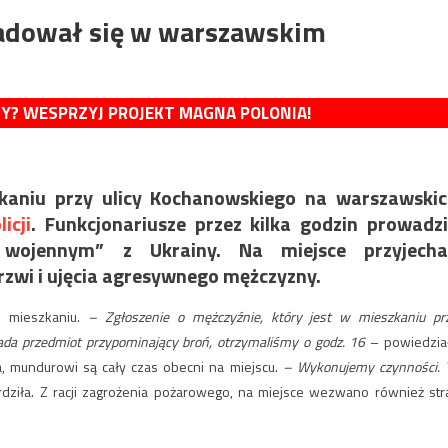
kadował się w warszawskim
MY? WESPRZYJ PROJEKT MAGNA POLONIA!
kaniu przy ulicy Kochanowskiego na warszawski
icji
. Funkcjonariusze przez kilka godzin prowadzi
 wojennym” z Ukrainy. Na miejsce przyjechal
drzwi i ujęcia agresywnego mężczyzny.
m mieszkaniu.
– Zgłoszenie o mężczyźnie, który jest w mieszkaniu pr
iada przedmiot przypominający broń, otrzymaliśmy o godz. 16
– powiedzia
, mundurowi są cały czas obecni na miejscu.
– Wykonujemy czynności. 
dziła. Z racji zagrożenia pożarowego, na miejsce wezwano również str