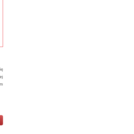
ię
ej
am