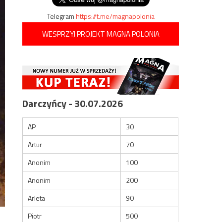
Telegram
https://t.me/magnapolonia
WESPRZYJ PROJEKT MAGNA POLONIA
Darczyńcy - 30.07.2026
AP
30
Artur
70
Anonim
100
Anonim
200
Arleta
90
Piotr
500