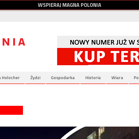
W
S
P
I
E
R
A
J
M
A
G
N
A
P
O
L
O
N
I
A
& Holocher
Żydzi
Gospodarka
Historia
Wiara
Po