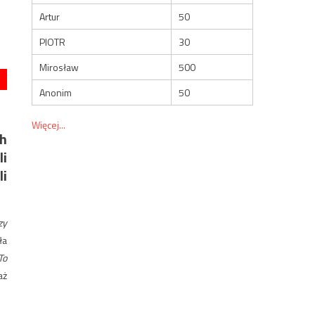
Artur
50
PIOTR
30
Mirosław
500
Anonim
50
Więcej...
ch
li
i
zy
ła
To
aż