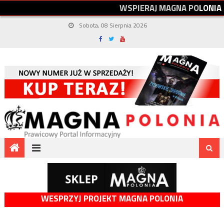
W
S
P
I
E
R
A
J
M
A
G
N
A
P
O
L
O
N
I
A
Sobota, 08 Sierpnia 2026
WESPRZYJ PROJEKT MAGNA POLONIA