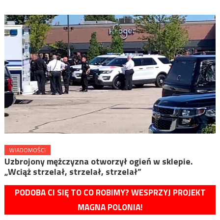
WIADOMOŚCI
Uzbrojony mężczyzna otworzył ogień w sklepie.
„Wciąż strzelał, strzelał, strzelał”
PODOBA CI SIĘ TO CO ROBIMY? WESPRZYJ PROJEKT
MAGNA POLONIA!