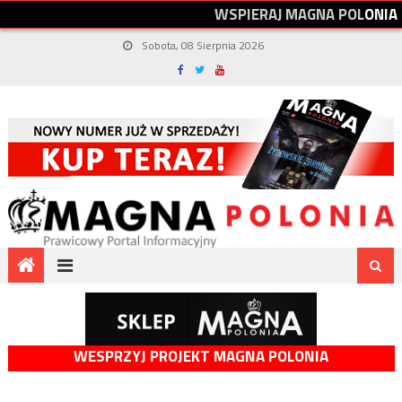
W
S
P
I
E
R
A
J
M
A
G
N
A
P
O
L
O
N
I
A
Sobota, 08 Sierpnia 2026
WESPRZYJ PROJEKT MAGNA POLONIA