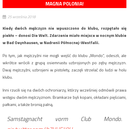
MAGNA POLONIA!
25 września 2018
Kiedy dwóch mężczyzn nie wpuszczono do klubu, rozpętało się
piekło – donosi Die Welt. Zdarzenie miało miejsce w nocnym klubie
w Bad Oeynhausen, w Nadrenii Północnej-Westfalii.
Po tym, jak mężczyźni nie mogli wejść do klubu „Mondo”, odeszli, ale
wkrótce wrócili z grupą osiemnastu uzbrojonych po zęby mężczyzn.
Dwaj mężczyźni, uzbrojeni w pistolety, zaczęli strzelać do ludzi w holu
klubu.
Inni rzucili się na dwóch ochroniarzy, którzy wcześniej odmówili prawa
wstępu dwóm mężczyznom. Bramkarze byli kopani, okładani pięściami,
pałkami, a także bronią palną.
Samstagnacht vorm Club Mondo.