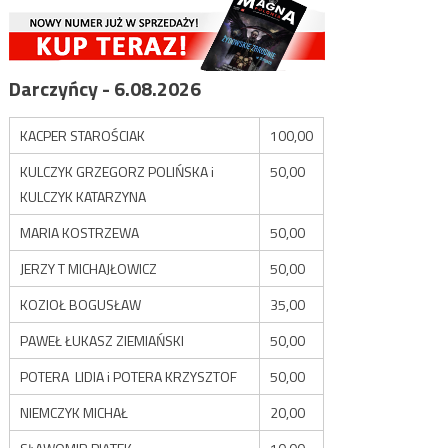
Darczyńcy - 6.08.2026
KACPER STAROŚCIAK
100,00
KULCZYK GRZEGORZ POLIŃSKA i
50,00
KULCZYK KATARZYNA
MARIA KOSTRZEWA
50,00
JERZY T MICHAJŁOWICZ
50,00
KOZIOŁ BOGUSŁAW
35,00
PAWEŁ ŁUKASZ ZIEMIAŃSKI
50,00
POTERA LIDIA i POTERA KRZYSZTOF
50,00
NIEMCZYK MICHAŁ
20,00