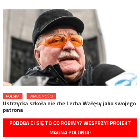
POLSKA
WIADOMOŚCI
Ustrzycka szkoła nie che Lecha Wałęsy jako swojego
patrona
PODOBA CI SIĘ TO CO ROBIMY? WESPRZYJ PROJEKT
MAGNA POLONIA!