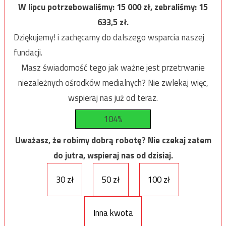
W lipcu potrzebowaliśmy:
15 000
zł, zebraliśmy:
15
633,5
zł.
Dziękujemy! i zachęcamy do dalszego wsparcia naszej
fundacji.
Masz świadomość tego jak ważne jest przetrwanie
niezależnych ośrodków medialnych? Nie zwlekaj więc,
wspieraj nas już od teraz.
104%
Uważasz, że robimy dobrą robotę? Nie czekaj zatem
do jutra, wspieraj nas od dzisiaj.
30 zł
50 zł
100 zł
Inna kwota