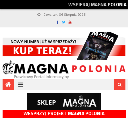
W
S
P
I
E
R
A
J
M
A
G
N
A
P
O
L
O
N
I
A
Czwartek, 06 Sierpnia 2026
WESPRZYJ PROJEKT MAGNA POLONIA