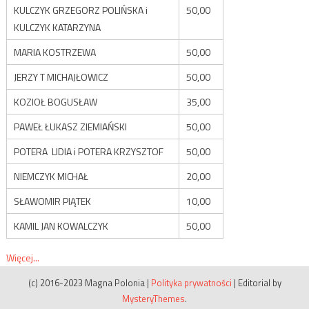
KULCZYK GRZEGORZ POLIŃSKA i
50,00
KULCZYK KATARZYNA
MARIA KOSTRZEWA
50,00
JERZY T MICHAJŁOWICZ
50,00
KOZIOŁ BOGUSŁAW
35,00
PAWEŁ ŁUKASZ ZIEMIAŃSKI
50,00
POTERA LIDIA i POTERA KRZYSZTOF
50,00
NIEMCZYK MICHAŁ
20,00
SŁAWOMIR PIĄTEK
10,00
KAMIL JAN KOWALCZYK
50,00
Więcej...
(c) 2016-2023 Magna Polonia
|
Polityka prywatności
|
Editorial by
MysteryThemes
.