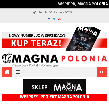
W
S
P
I
E
R
A
J
M
A
G
N
A
P
O
L
O
N
I
A
Sobota, 08 Sierpnia 2026
WESPRZYJ PROJEKT MAGNA POLONIA