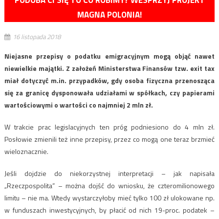
MAGNA POLONIA!
16 listopada 2018
Niejasne przepisy o podatku emigracyjnym mogą objąć nawet
niewielkie majątki. Z założeń Ministerstwa Finansów tzw. exit tax
miał dotyczyć m.in. przypadków, gdy osoba fizyczna przenosząca
się za granicę dysponowała udziałami w spółkach, czy papierami
wartościowymi o wartości co najmniej 2 mln zł.
W trakcie prac legislacyjnych ten próg podniesiono do 4 mln zł.
Posłowie zmienili też inne przepisy, przez co mogą one teraz brzmieć
wieloznacznie.
Jeśli dojdzie do niekorzystnej interpretacji – jak napisała
„Rzeczpospolita” – można dojść do wniosku, że czteromilionowego
limitu – nie ma. Wtedy wystarczyłoby mieć tylko 100 zł ulokowane np.
w funduszach inwestycyjnych, by płacić od nich 19-proc. podatek –