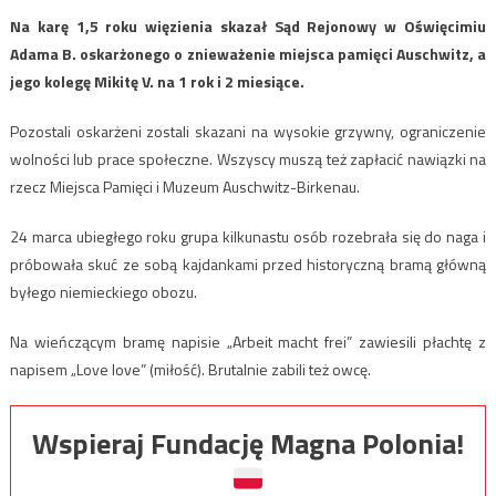
Na karę 1,5 roku więzienia skazał Sąd Rejonowy w Oświęcimiu
Adama B. oskarżonego o znieważenie miejsca pamięci Auschwitz, a
jego kolegę Mikitę V. na 1 rok i 2 miesiące.
Pozostali oskarżeni zostali skazani na wysokie grzywny, ograniczenie
wolności lub prace społeczne. Wszyscy muszą też zapłacić nawiązki na
rzecz Miejsca Pamięci i Muzeum Auschwitz-Birkenau.
24 marca ubiegłego roku grupa kilkunastu osób rozebrała się do naga i
próbowała skuć ze sobą kajdankami przed historyczną bramą główną
byłego niemieckiego obozu.
Na wieńczącym bramę napisie „Arbeit macht frei” zawiesili płachtę z
napisem „Love love” (miłość). Brutalnie zabili też owcę.
Wspieraj Fundację Magna Polonia!