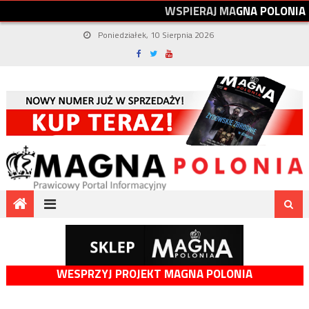
W
S
P
I
E
R
A
J
M
A
G
N
A
P
O
L
O
N
I
A
Poniedziałek, 10 Sierpnia 2026
WESPRZYJ PROJEKT MAGNA POLONIA