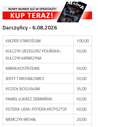
Darczyńcy - 6.08.2026
KACPER STAROŚCIAK
100,00
KULCZYK GRZEGORZ POLIŃSKA i
50,00
KULCZYK KATARZYNA
MARIA KOSTRZEWA
50,00
JERZY T MICHAJŁOWICZ
50,00
KOZIOŁ BOGUSŁAW
35,00
PAWEŁ ŁUKASZ ZIEMIAŃSKI
50,00
POTERA LIDIA i POTERA KRZYSZTOF
50,00
NIEMCZYK MICHAŁ
20,00