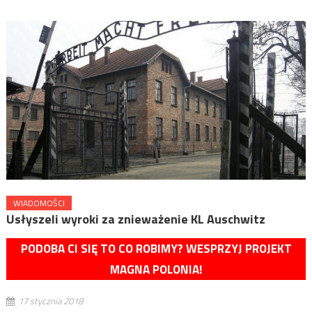
WIADOMOŚCI
Usłyszeli wyroki za znieważenie KL Auschwitz
PODOBA CI SIĘ TO CO ROBIMY? WESPRZYJ PROJEKT
MAGNA POLONIA!
17 stycznia 2018