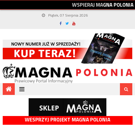
W
S
P
I
E
R
A
J
M
A
G
N
A
P
O
L
O
N
I
A
Piątek, 07 Sierpnia 2026
WESPRZYJ PROJEKT MAGNA POLONIA