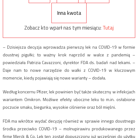
Inna kwota
Zobacz kto wparł nas tym miesiącu:
Tutaj
– Dzisiejsza decyzja wprowadza pierwszy lek na COVID-19 w formie
doustnej pigułki; to ważny krok naprzód w walce z pandemią –
powiedziała Patrizia Cavazzoni, dyrektor FDA ds. badań nad lekami. –
Daje nam to nowe narzędzie do walki z COVID-19 w kluczowym
momencie, kiedy pojawiają się nowe warianty – dodała.
Według koncernu Pfizer, lek powinien być także skuteczny w infekcjach
wariantem Omikron. Możliwe efekty uboczne leku to m.in. osłabione
poczucie smaku, biegunka, wysokie ciśnienie oraz ból mięśni.
FDA ma wkrótce wydać decyzję również w sprawie innego doustnego
środka przeciwko COVID-19 – molnupirawiru produkowanego przez
firmę Merck & Co. Lek ten został dopuszczony już wcześniej do użytku