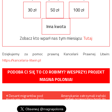
30 zł
50 zł
100 zł
Inna kwota
Zobacz kto wparł nas tym miesiącu:
Tutaj
Dziękujemy za pomoc prawną Kancelarii Prawnej Litwin:
https://kancelaria-litwin.pl
PODOBA CI SIĘ TO CO ROBIMY? WESPRZYJ PROJEKT
MAGNA POLONIA!
Nawigacja
Desant migrantów pod
Amerykanie zatrzymali irański
statek przewożący broń do
Krynkami, przeprawili się
Jemenu
wpisu
przez Świsłocz,