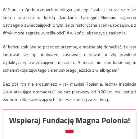
W Stanach Zjednoczonych ideologia „postępu” zatacza coraz szersze
koła i wkracza w każdą dziedzinę. Carnegie Museum najpierw
ostrzegało zwiedzających o tym, że ta historyczna scenka rodzajowa z
Afryki może zagraża „wrażliwości”. A w końcu ekspozycję zasłoniła.
W końcu atak lwa to przecież przemoc, a można się domyślać, że lew
kierował się np. motywem rasowym i dawał tu zły przykład
dydaktyczny zwiedzającym muzeum. A może nie spodobał się tu
schemat kojarzący tego ciemnoskórego jeźdźca z wielbłądem?
Bez pół litra nie zrozumiesz – jak mawiali Rosjanie. Jednak instalacja
„Lew atakujący dromadera” po raz pierwszy od 120 lat, nie jest już
widoczna dla zwiedzających. Umieszczono ją za zasłoną…
Wspieraj Fundację Magna Polonia!