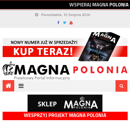
W
S
P
I
E
R
A
J
M
A
G
N
A
P
O
L
O
N
I
A
Poniedziałek, 10 Sierpnia 2026
WESPRZYJ PROJEKT MAGNA POLONIA