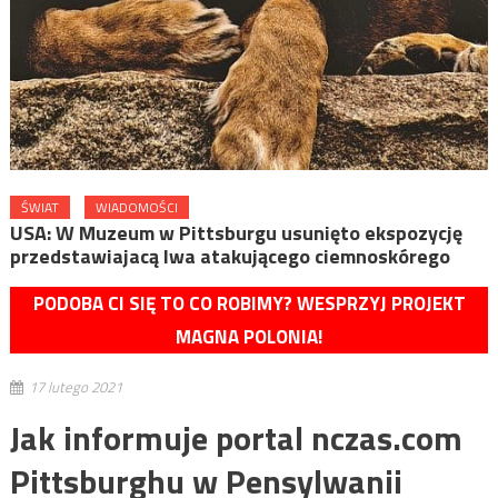
ŚWIAT
WIADOMOŚCI
USA: W Muzeum w Pittsburgu usunięto ekspozycję
przedstawiajacą lwa atakującego ciemnoskórego
PODOBA CI SIĘ TO CO ROBIMY? WESPRZYJ PROJEKT
MAGNA POLONIA!
17 lutego 2021
Jak informuje portal nczas.com
Pittsburghu w Pensylwanii