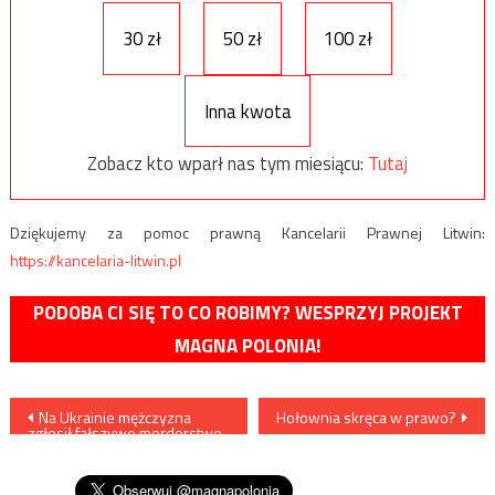
30 zł
50 zł
100 zł
Inna kwota
Zobacz kto wparł nas tym miesiącu:
Tutaj
Dziękujemy za pomoc prawną Kancelarii Prawnej Litwin:
https://kancelaria-litwin.pl
PODOBA CI SIĘ TO CO ROBIMY? WESPRZYJ PROJEKT
MAGNA POLONIA!
Nawigacja
Na Ukrainie mężczyzna
Hołownia skręca w prawo?
zgłosił fałszywe morderstwo
wpisu
by… policja odśnieżyła mu
drogę…