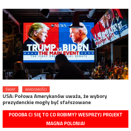
ŚWIAT
WIADOMOŚCI
USA: Połowa Amerykanów uważa, że wybory
prezydenckie mogły być sfałszowane
PODOBA CI SIĘ TO CO ROBIMY? WESPRZYJ PROJEKT
MAGNA POLONIA!