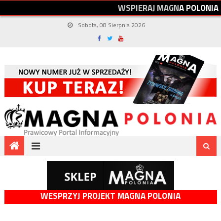
W
S
P
I
E
R
A
J
M
A
G
N
A
P
O
L
O
N
I
A
Sobota, 08 Sierpnia 2026
WESPRZYJ PROJEKT MAGNA POLONIA