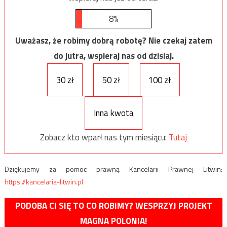
8%
Uważasz, że robimy dobrą robotę? Nie czekaj zatem
do jutra, wspieraj nas od dzisiaj.
30 zł
50 zł
100 zł
Inna kwota
Zobacz kto wparł nas tym miesiącu:
Tutaj
Dziękujemy za pomoc prawną Kancelarii Prawnej Litwin:
https://kancelaria-litwin.pl
PODOBA CI SIĘ TO CO ROBIMY? WESPRZYJ PROJEKT
MAGNA POLONIA!