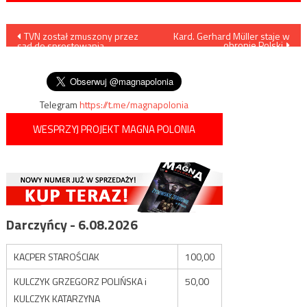
Nawigacja
TVN został zmuszony przez
Kard. Gerhard Müller staje w
obronie Polski
sąd do sprostowania
wpisu
nieprawdziwych informacji na
temat Ordo Iuris
Telegram
https://t.me/magnapolonia
WESPRZYJ PROJEKT MAGNA POLONIA
Darczyńcy - 6.08.2026
KACPER STAROŚCIAK
100,00
KULCZYK GRZEGORZ POLIŃSKA i
50,00
KULCZYK KATARZYNA