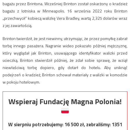
bagażu przez Brintona. Wcześniej Brinton został oskarżony o kradzież
bagażu z lotniska w Minneapolis. 16 września 2022 roku Brinton
„przechwycił” kobiecą walizkę Vera Bradley, wartą 2,325 dolarów wraz
z jej zawartością.
Brinton twierdził, że jest niewinny, utrzymując, że przez pomyłkę zabrał
torbę innego pasażera. Nagranie wideo pokazało później mężczyznę,
który wyglądał jak Brinton, usuwającego identyfikator walizki przed
ucieczką. Brinton stwierdził później, że zdał sobie sprawę, że wziął
niewłaściwą torbę dopiero, gdy dotarł do hotelu. Aby uniknąć
podejrzeń o kradzież, Brinton schował materiały z walizki w komodzie
w pokoju hotelowym.
Wspieraj Fundację Magna Polonia!
W sierpniu potrzebujemy:
16 500
zł, zebraliśmy:
1351