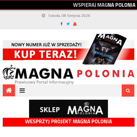
W
S
P
I
E
R
A
J
M
A
G
N
A
P
O
L
O
N
I
A
Sobota, 08 Sierpnia 2026
WESPRZYJ PROJEKT MAGNA POLONIA