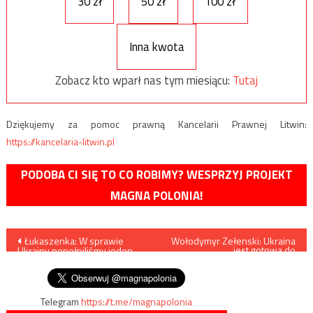
30 zł
50 zł
100 zł
Inna kwota
Zobacz kto wparł nas tym miesiącu:
Tutaj
Dziękujemy za pomoc prawną Kancelarii Prawnej Litwin:
https://kancelaria-litwin.pl
PODOBA CI SIĘ TO CO ROBIMY? WESPRZYJ PROJEKT
MAGNA POLONIA!
Nawigacja
Łukaszenka: W sprawie
Wołodymyr Zełenski: Ukraina
jest gotowa do
Ukrainy popełniliśmy jeden
kontrofensywy
wpisu
błąd
Telegram
https://t.me/magnapolonia