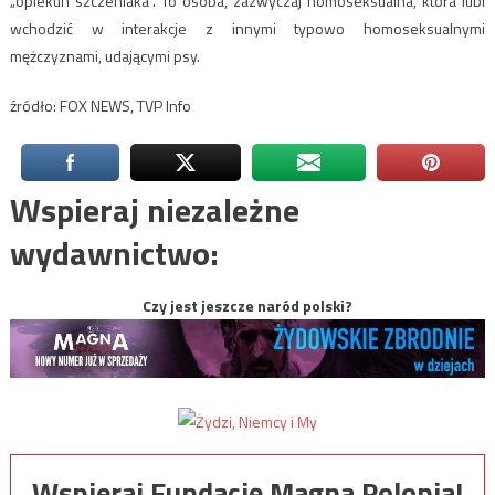
„opiekun szczeniaka”. To osoba, zazwyczaj homoseksualna, która lubi
wchodzić w interakcje z innymi typowo homoseksualnymi
mężczyznami, udającymi psy.
źródło: FOX NEWS, TVP Info
Wspieraj niezależne
wydawnictwo:
Czy jest jeszcze naród polski?
Wspieraj Fundację Magna Polonia!