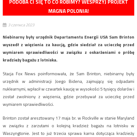
PODOBA CI SIĘ TO CO ROBIMY? WESPRZYJ PROJEKT
MAGNA POLONIA!
3 czerwca 2023
Niebinarny były urzędnik Departamentu Energii USA Sam Brinton
wyszedł z więzienia za kaucją, gdzie siedział za ucieczkę przed
wymiarem sprawiedliwości w związku z oskarżeniami o próbę
kradzieży bagażu z lotniska.
Stacja Fox News poinformowała, że Sam Brinton, niebinarny były
urzędnik w administracji Joego Bidena, zajmujący się odpadami
nuklearnymi, wpłacił w czwartek kaucję w wysokości 5 tysięcy dolarów i
został zwolniony z więzienia, gdzie przebywał za ucieczkę przed
wymiarem sprawiedliwości.
Brinton został aresztowany 17 maja br. w Rockville w stanie Maryland
w związku z zarzutami o kolejną kradzież bagażu na lotnisku w
Waszyngtonie. Jest to już trzecia sprawa karna dotycząca kradzieży