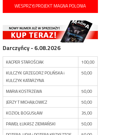
WESPRZYJ PROJEKT MAGNA POLONIA
Darczyńcy - 6.08.2026
KACPER STAROŚCIAK
100,00
KULCZYK GRZEGORZ POLIŃSKA i
50,00
KULCZYK KATARZYNA
MARIA KOSTRZEWA
50,00
JERZY T MICHAJŁOWICZ
50,00
KOZIOŁ BOGUSŁAW
35,00
PAWEŁ ŁUKASZ ZIEMIAŃSKI
50,00
POTERA LIDIA i POTERA KRZYSZTOF
50,00