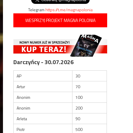
Telegram
https://t.me/magnapolonia
WESPRZYJ PROJEKT MAGNA POLONIA
Darczyńcy - 30.07.2026
AP
30
Artur
70
Anonim
100
Anonim
200
Arleta
90
Piotr
500