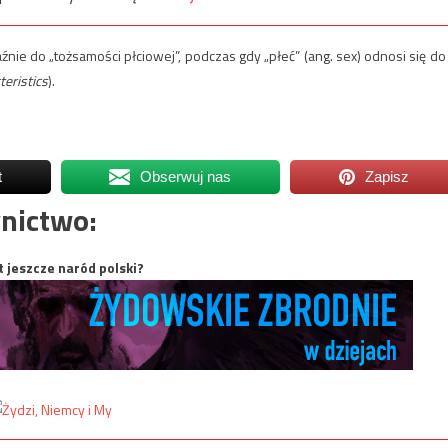
nie do „tożsamości płciowej”, podczas gdy „płeć” (ang. sex) odnosi się do
teristics
).
t
Obserwuj nas
Zapisz
nictwo:
t jeszcze naród polski?