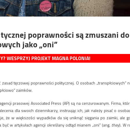
itycznej poprawności są zmuszani do
owych jako „oni”
MY? WESPRZYJ PROJEKT MAGNA POLONIA!
ć zasad tęczowej poprawności politycznej. O osobach „transpłciowych” n
 płciowo” zaimków.
agencji prasowej Associated Press (AP) są na cenzurowanym. Firma, któr
ecenia dla swoich dziennikarzy, instruując ich, jak należy pisać o osoba
e, że w większości wypadków da się uniknąć sięgania po zaimki, ale g
a być w artykułach agencji określany odtąd mianem „oni” (ang.
they
). W ro