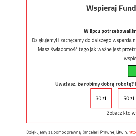
Wspieraj Fund
W lipcu potrzebowaliś
Dziękujemy! i zachęcamy do dalszego wsparcia na
Masz świadomość tego jak ważne jest przetrw
wspie
Uważasz, że robimy dobrą robotę? Ni
30 zł
50 zł
Zobacz kto w
Dziękujemy za pomoc prawną Kancelarii Prawnej Litwin:
http