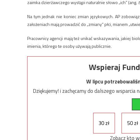
zaimka dzierżawczego wystąpi naturalnie słowo „ich” (ang.
t
Na tym jednak nie koniec zmian językowych. AP zobowiąz
założeniach mają prowadzić do „zmiany” płci, mianem „utwi
Pracownicy agencji mają też unikać wskazywania, jakiej biol
imienia, którego te osoby używają publicznie.
Wspieraj Fund
W lipcu potrzebowaliś
Dziękujemy! i zachęcamy do dalszego wsparcia na
30 zł
50 zł
Zobacz kto w