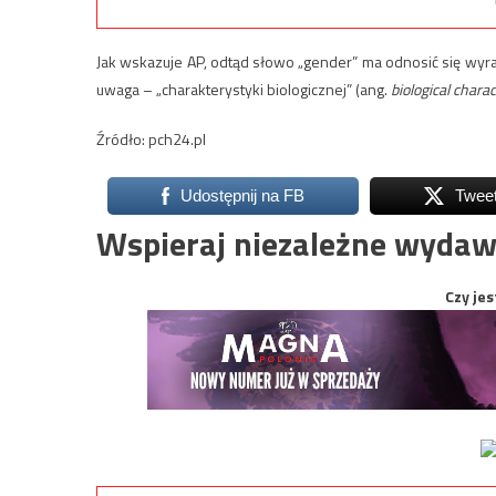
Jak wskazuje AP, odtąd słowo „gender” ma odnosić się wyraź
uwaga – „charakterystyki biologicznej” (ang.
biological charac
Źródło: pch24.pl
Udostępnij na FB
Twee
Wspieraj niezależne wydaw
Czy jes