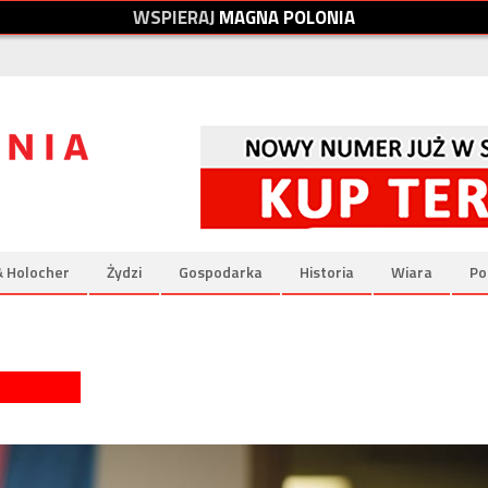
W
S
P
I
E
R
A
J
M
A
G
N
A
P
O
L
O
N
I
A
& Holocher
Żydzi
Gospodarka
Historia
Wiara
Po