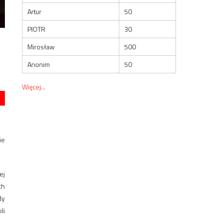
Artur
50
PIOTR
30
Mirosław
500
Anonim
50
Więcej...
ie
ej
ch
dy
li