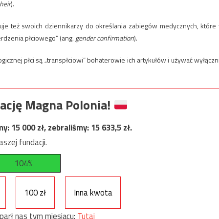
heir
).
uje też swoich dziennikarzy do określania zabiegów medycznych, które
erdzenia płciowego” (ang.
gender confirmation
).
ogicznej płci są „transpłciowi” bohaterowie ich artykułów i używać wyłączn
ację Magna Polonia!
my:
15 000
zł, zebraliśmy:
15 633,5
zł.
szej fundacji.
104%
100 zł
Inna kwota
parł nas tym miesiącu:
Tutaj