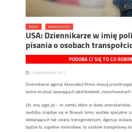
ŚWIAT
WIADOMOŚCI
USA: Dziennikarze w imię pol
pisania o osobach transpołci
PODOBA CI SIĘ TO CO ROBI
24 października 2017
Dziennikarze agencji Associated Press muszą przestrzega
wolno im pisać używających jakichkolwiek „nacechowanych
On, ona, jego, jej
– to zaimki, które w dużej amerykańskiej 
siedziba znajduje się w Nowym Jorku, wydała specjalne zal
deklarujących tak zwany transgenderyzm. Agencja wskazuj
będzie to zupełnie niemożliwe, to osobnik transpłciowy m