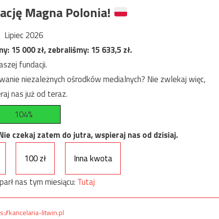
ację Magna Polonia!
Lipiec 2026
my:
15 000
zł, zebraliśmy:
15 633,5
zł.
szej fundacji.
anie niezależnych ośrodków medialnych? Nie zwlekaj więc,
raj nas już od teraz.
104%
e czekaj zatem do jutra, wspieraj nas od dzisiaj.
100 zł
Inna kwota
parł nas tym miesiącu:
Tutaj
s://kancelaria-litwin.pl