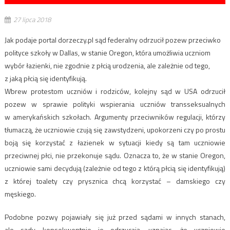
27 lipca 2018
Jak podaje portal dorzeczy.pl sąd federalny odrzucił pozew przeciwko
polityce szkoły w Dallas, w stanie Oregon, która umożliwia uczniom
wybór łazienki, nie zgodnie z płcią urodzenia, ale zależnie od tego,
z jaką płcią się identyfikują.
Wbrew protestom uczniów i rodziców, kolejny sąd w USA odrzucił
pozew w sprawie polityki wspierania uczniów transseksualnych
w amerykańskich szkołach. Argumenty przeciwników regulacji, którzy
tłumaczą, że uczniowie czują się zawstydzeni, upokorzeni czy po prostu
boją się korzystać z łazienek w sytuacji kiedy są tam uczniowie
przeciwnej płci, nie przekonuje sądu. Oznacza to, że w stanie Oregon,
uczniowie sami decydują (zależnie od tego z którą płcią się identyfikują)
z której toalety czy prysznica chcą korzystać – damskiego czy
męskiego.
Podobne pozwy pojawiały się już przed sądami w innych stanach,
ale sądy konsekwentnie je odrzucają, uznając, że uczniowie