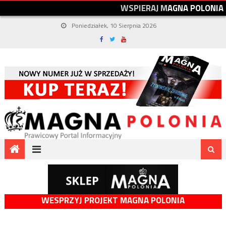
W
S
P
I
E
R
A
J
M
A
G
N
A
P
O
L
O
N
I
A
Poniedziałek, 10 Sierpnia 2026
WESPRZYJ PROJEKT MAGNA POLONIA