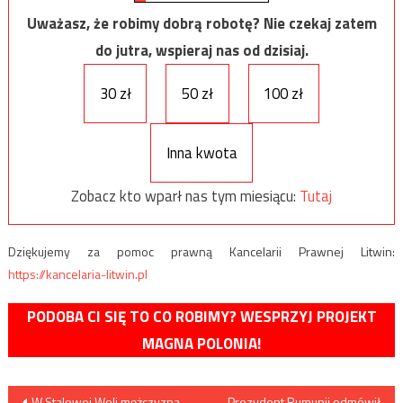
Uważasz, że robimy dobrą robotę? Nie czekaj zatem
do jutra, wspieraj nas od dzisiaj.
30 zł
50 zł
100 zł
Inna kwota
Zobacz kto wparł nas tym miesiącu:
Tutaj
Dziękujemy za pomoc prawną Kancelarii Prawnej Litwin:
https://kancelaria-litwin.pl
PODOBA CI SIĘ TO CO ROBIMY? WESPRZYJ PROJEKT
MAGNA POLONIA!
Nawigacja
W Stalowej Woli mężczyzna
Prezydent Rumunii odmówił