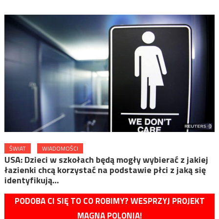
ŚWIAT
WIADOMOŚCI
USA: Dzieci w szkołach będą mogły wybierać z jakiej
łazienki chcą korzystać na podstawie płci z jaką się
identyfikują…
PODOBA CI SIĘ TO CO ROBIMY? WESPRZYJ PROJEKT
MAGNA POLONIA!