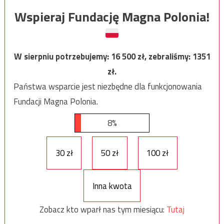
Wspieraj Fundację Magna Polonia!
W sierpniu potrzebujemy:
16 500
zł, zebraliśmy:
1351
zł.
Państwa wsparcie jest niezbędne dla funkcjonowania
Fundacji Magna Polonia.
8%
30 zł
50 zł
100 zł
Inna kwota
Zobacz kto wparł nas tym miesiącu:
Tutaj