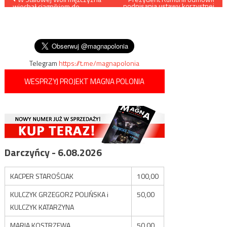
podpisania ustawy korzystnej
wjechał ciągnikiem do
dla mieszkających tam
wpisu
centrum handlowego, a
Węgrów
następnie zdewastował
sklepowe witryny przy użyciu
siekiery
Telegram
https://t.me/magnapolonia
WESPRZYJ PROJEKT MAGNA POLONIA
Darczyńcy - 6.08.2026
KACPER STAROŚCIAK
100,00
KULCZYK GRZEGORZ POLIŃSKA i
50,00
KULCZYK KATARZYNA
MARIA KOSTRZEWA
50,00