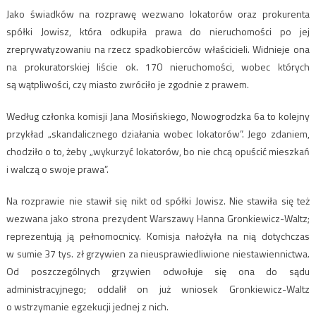
Jako świadków na rozprawę wezwano lokatorów oraz prokurenta
spółki Jowisz, która odkupiła prawa do nieruchomości po jej
zreprywatyzowaniu na rzecz spadkobierców właścicieli. Widnieje ona
na prokuratorskiej liście ok. 170 nieruchomości, wobec których
są wątpliwości, czy miasto zwróciło je zgodnie z prawem.
Według członka komisji Jana Mosińskiego, Nowogrodzka 6a to kolejny
przykład „skandalicznego działania wobec lokatorów”. Jego zdaniem,
chodziło o to, żeby „wykurzyć lokatorów, bo nie chcą opuścić mieszkań
i walczą o swoje prawa”.
Na rozprawie nie stawił się nikt od spółki Jowisz. Nie stawiła się też
wezwana jako strona prezydent Warszawy Hanna Gronkiewicz-Waltz;
reprezentują ją pełnomocnicy. Komisja nałożyła na nią dotychczas
w sumie 37 tys. zł grzywien za nieusprawiedliwione niestawiennictwa.
Od poszczególnych grzywien odwołuje się ona do sądu
administracyjnego; oddalił on już wniosek Gronkiewicz-Waltz
o wstrzymanie egzekucji jednej z nich.