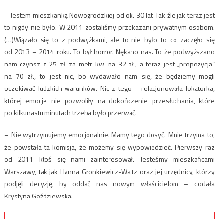
– Jestem mieszkanką Nowogrodzkiej od ok. 30 lat. Tak źle jak teraz jest
to nigdy nie było. W 2011 zostaliśmy przekazani prywatnym osobom.
(…)Wiązało się to z podwyżkami, ale to nie było to co zaczęło się
od 2013 – 2014 roku. To był horror. Nękano nas. To że podwyższano
nam czynsz z 25 zł. za metr kw. na 32 zł., a teraz jest „propozycja”
na 70 zł., to jest nic, bo wydawało nam się, że będziemy mogli
oczekiwać ludzkich warunków. Nic z tego – relacjonowała lokatorka,
której emocje nie pozwoliły na dokończenie przesłuchania, które
po kilkunastu minutach trzeba było przerwać.
– Nie wytrzymujemy emocjonalnie. Mamy tego dosyć. Mnie trzyma to,
że powstała ta komisja, że możemy się wypowiedzieć. Pierwszy raz
od 2011 ktoś się nami zainteresował. Jesteśmy mieszkańcami
Warszawy, tak jak Hanna Gronkiewicz-Waltz oraz jej urzędnicy, którzy
podjęli decyzję, by oddać nas nowym właścicielom – dodała
Krystyna Goździewska.