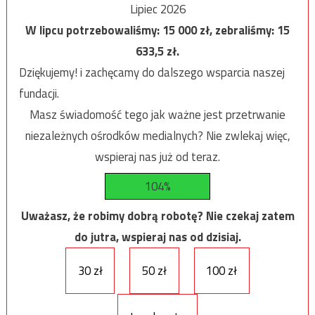
Lipiec 2026
W lipcu potrzebowaliśmy:
15 000
zł, zebraliśmy:
15
633,5
zł.
Dziękujemy! i zachęcamy do dalszego wsparcia naszej
fundacji.
Masz świadomość tego jak ważne jest przetrwanie
niezależnych ośrodków medialnych? Nie zwlekaj więc,
wspieraj nas już od teraz.
104%
Uważasz, że robimy dobrą robotę? Nie czekaj zatem
do jutra, wspieraj nas od dzisiaj.
30 zł
50 zł
100 zł