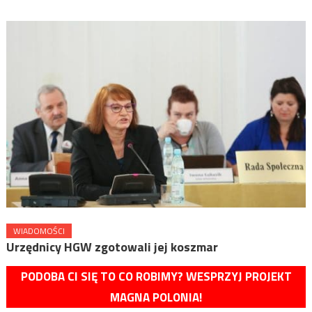
WIADOMOŚCI
Urzędnicy HGW zgotowali jej koszmar
PODOBA CI SIĘ TO CO ROBIMY? WESPRZYJ PROJEKT
MAGNA POLONIA!