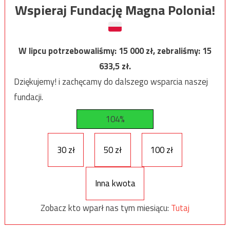
Wspieraj Fundację Magna Polonia!
W lipcu potrzebowaliśmy:
15 000
zł, zebraliśmy:
15
633,5
zł.
Dziękujemy! i zachęcamy do dalszego wsparcia naszej
fundacji.
104%
30 zł
50 zł
100 zł
Inna kwota
Zobacz kto wparł nas tym miesiącu:
Tutaj