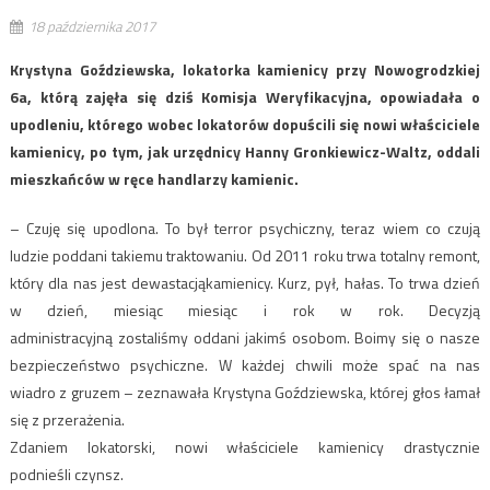
18 października 2017
Krystyna Goździewska, lokatorka kamienicy przy Nowogrodzkiej
6a, którą zajęła się dziś Komisja Weryfikacyjna, opowiadała o
upodleniu, którego wobec lokatorów dopuścili się nowi właściciele
kamienicy, po tym, jak urzędnicy Hanny Gronkiewicz-Waltz, oddali
mieszkańców w ręce handlarzy kamienic.
– Czuję się upodlona. To był terror psychiczny, teraz wiem co czują
ludzie poddani takiemu traktowaniu. Od 2011 roku trwa totalny remont,
który dla nas jest dewastacjąkamienicy. Kurz, pył, hałas. To trwa dzień
w dzień, miesiąc miesiąc i rok w rok. Decyzją
administracyjną zostaliśmy oddani jakimś osobom. Boimy się o nasze
bezpieczeństwo psychiczne. W każdej chwili może spać na nas
wiadro z gruzem – zeznawała Krystyna Goździewska, której głos łamał
się z przerażenia.
Zdaniem lokatorski, nowi właściciele kamienicy drastycznie
podnieśli czynsz.