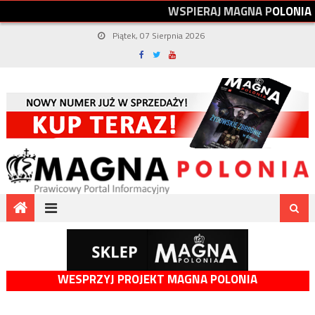
W
S
P
I
E
R
A
J
M
A
G
N
A
P
O
L
O
N
I
A
Piątek, 07 Sierpnia 2026
WESPRZYJ PROJEKT MAGNA POLONIA