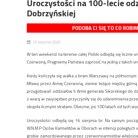
Uroczystości na 100-lecie od
Dobrzyńskiej
PODOBA CI SIĘ TO CO ROBI
15 sierpnia 2020
W ten weekend na terenie całej Polski odbędą się liczne u
Czerwoną. Pragniemy Państwa zaprosić na jedną z takich uro
Kiedy kończyła się walka u bram Warszawy na północnym odc
Mławy przez Armię Czerwoną, ziemie leżące między górną 
przygotowań oddziałów 5 Armii generała Sikorskiego do dz
z wiarą w zwycięstwo przyczyniły się do udaremnienia prze
okupiła licznymi stratami. Obecnie, po 100 latach od tych
Uroczystości odbędą się 16 sierpnia br. Na samym pocz
W.N.M.P Ojców Karmelitów w Oborach w intencji poległych w
grobie zamordowanego przez czerwonoarmistów właścicie