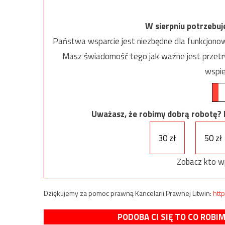
W sierpniu potrzebu
Państwa wsparcie jest niezbędne dla funkcjonow
Masz świadomość tego jak ważne jest przetrw
wspie
Uważasz, że robimy dobrą robotę? Ni
30 zł
50 zł
Zobacz kto w
Dziękujemy za pomoc prawną Kancelarii Prawnej Litwin:
http
PODOBA CI SIĘ TO CO ROBI