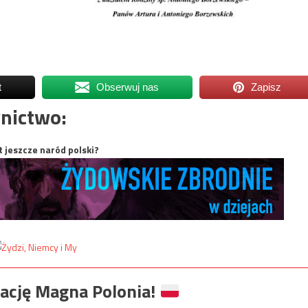
t
Obserwuj nas
Zapisz
nictwo:
t jeszcze naród polski?
ację Magna Polonia!