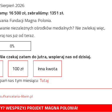
Sierpień 2026
jemy:
16 500
zł, zebraliśmy:
1351
zł.
ania Fundacji Magna Polonia.
anie niezależnych ośrodków medialnych? Nie zwlekaj więc,
raj nas już od teraz.
8%
e czekaj zatem do jutra, wspieraj nas od dzisiaj.
100 zł
Inna kwota
parł nas tym miesiącu:
Tutaj
s://kancelaria-litwin.pl
MY? WESPRZYJ PROJEKT MAGNA POLONIA!