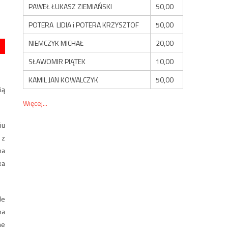
PAWEŁ ŁUKASZ ZIEMIAŃSKI
50,00
POTERA LIDIA i POTERA KRZYSZTOF
50,00
NIEMCZYK MICHAŁ
20,00
SŁAWOMIR PIĄTEK
10,00
KAMIL JAN KOWALCZYK
50,00
ią
Więcej...
iu
 z
na
ka
le
na
ne