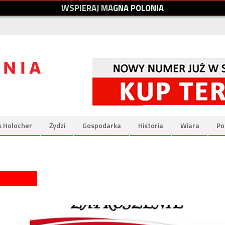
W
S
P
I
E
R
A
J
M
A
G
N
A
P
O
L
O
N
I
A
& Holocher
Żydzi
Gospodarka
Historia
Wiara
Po