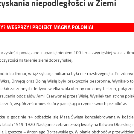
zyskania niepodległości w Ziemi
MY? WESPRZYJ PROJEKT MAGNA POLONIA!
roczystości powiązane z upamiętnieniem 100-lecia zwycięskiej walki z Arm
czystości na terenie ziemi dobrzyńskiej.
inku frontu, wciąż sytuacja militarna była nie rozstrzygnięta. Po zdobyc
Wkrą, Drwęcą oraz Dolną Wisłą były praktycznie bezbronne. Wynikało to
iałań zaczepnych. Jedynie wielka wola obrony rodzinnych stron, połączo
rzucenia oddziałów Armii Czerwonej przez Wisłę. Wysiłek ten strona pols
 wydarzeń, współcześni mieszkańcy pamiętają o czynie swoich przodków.
ątku o godzinie 14 odbędzie się Msza Święta koncelebrowana w koście
 latach 1919-1920. Następnie zebrani złożą kwiaty na Kalwarii Oborskiej 
la Ugoszcza – Antoniego Borzewskiego. W planie obchodów przewidzia