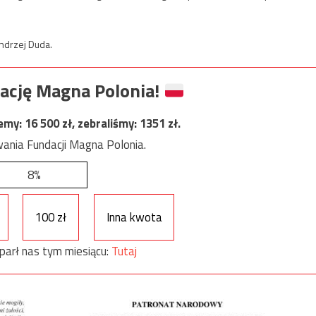
ndrzej Duda.
ację Magna Polonia!
jemy:
16 500
zł, zebraliśmy:
1351
zł.
ania Fundacji Magna Polonia.
8%
100 zł
Inna kwota
parł nas tym miesiącu:
Tutaj