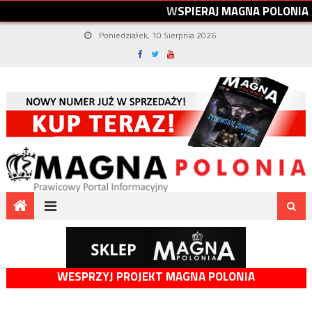
W
S
P
I
E
R
A
J
M
A
G
N
A
P
O
L
O
N
I
A
Poniedziałek, 10 Sierpnia 2026
WESPRZYJ PROJEKT MAGNA POLONIA