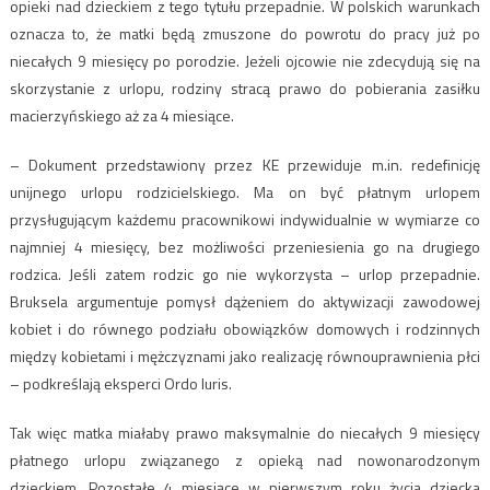
opieki nad dzieckiem z tego tytułu przepadnie. W polskich warunkach
oznacza to, że matki będą zmuszone do powrotu do pracy już po
niecałych 9 miesięcy po porodzie. Jeżeli ojcowie nie zdecydują się na
skorzystanie z urlopu, rodziny stracą prawo do pobierania zasiłku
macierzyńskiego aż za 4 miesiące.
– Dokument przedstawiony przez KE przewiduje m.in. redefinicję
unijnego urlopu rodzicielskiego. Ma on być płatnym urlopem
przysługującym każdemu pracownikowi indywidualnie w wymiarze co
najmniej 4 miesięcy, bez możliwości przeniesienia go na drugiego
rodzica. Jeśli zatem rodzic go nie wykorzysta – urlop przepadnie.
Bruksela argumentuje pomysł dążeniem do aktywizacji zawodowej
kobiet i do równego podziału obowiązków domowych i rodzinnych
między kobietami i mężczyznami jako realizację równouprawnienia płci
– podkreślają eksperci Ordo Iuris.
Tak więc matka miałaby prawo maksymalnie do niecałych 9 miesięcy
płatnego urlopu związanego z opieką nad nowonarodzonym
dzieckiem. Pozostałe 4 miesiące w pierwszym roku życia dziecka