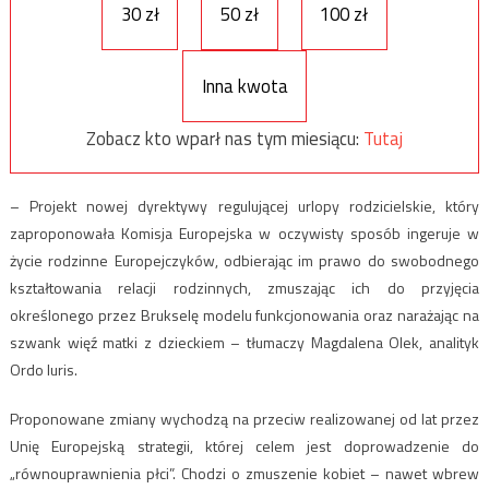
30 zł
50 zł
100 zł
Inna kwota
Zobacz kto wparł nas tym miesiącu:
Tutaj
– Projekt nowej dyrektywy regulującej urlopy rodzicielskie, który
zaproponowała Komisja Europejska w oczywisty sposób ingeruje w
życie rodzinne Europejczyków, odbierając im prawo do swobodnego
kształtowania relacji rodzinnych, zmuszając ich do przyjęcia
określonego przez Brukselę modelu funkcjonowania oraz narażając na
szwank więź matki z dzieckiem – tłumaczy Magdalena Olek, analityk
Ordo Iuris.
Proponowane zmiany wychodzą na przeciw realizowanej od lat przez
Unię Europejską strategii, której celem jest doprowadzenie do
„równouprawnienia płci”. Chodzi o zmuszenie kobiet – nawet wbrew