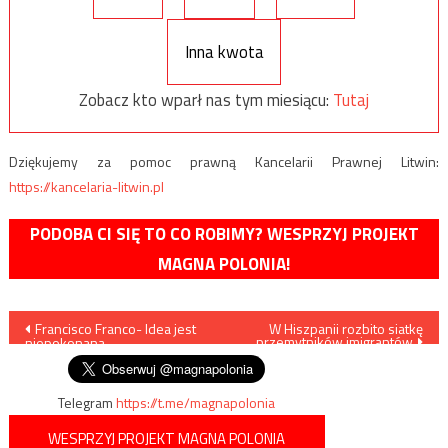
Inna kwota
Zobacz kto wparł nas tym miesiącu:
Tutaj
Dziękujemy za pomoc prawną Kancelarii Prawnej Litwin:
https://kancelaria-litwin.pl
PODOBA CI SIĘ TO CO ROBIMY? WESPRZYJ PROJEKT
MAGNA POLONIA!
Nawigacja
Francisco Franco- Idea jest
W Hiszpanii rozbito siatkę
przemytników imigrantów
niepokonana
wpisu
Telegram
https://t.me/magnapolonia
WESPRZYJ PROJEKT MAGNA POLONIA