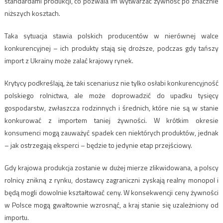
standardami produkcji, co pozwala im wytwarzać żywność po znacznie
niższych kosztach.
Taka sytuacja stawia polskich producentów w nierównej walce
konkurencyjnej – ich produkty stają się droższe, podczas gdy tańszy
import z Ukrainy może zalać krajowy rynek.
Krytycy podkreślają, że taki scenariusz nie tylko osłabi konkurencyjność
polskiego rolnictwa, ale może doprowadzić do upadku tysięcy
gospodarstw, zwłaszcza rodzinnych i średnich, które nie są w stanie
konkurować z importem taniej żywności. W krótkim okresie
konsumenci mogą zauważyć spadek cen niektórych produktów, jednak
– jak ostrzegają eksperci – będzie to jedynie etap przejściowy.
Gdy krajowa produkcja zostanie w dużej mierze zlikwidowana, a polscy
rolnicy znikną z rynku, dostawcy zagraniczni zyskają realny monopol i
będą mogli dowolnie kształtować ceny. W konsekwencji ceny żywności
w Polsce mogą gwałtownie wzrosnąć, a kraj stanie się uzależniony od
importu.