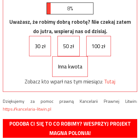
8%
Uważasz, że robimy dobrą robotę? Nie czekaj zatem
do jutra, wspieraj nas od dzisiaj.
30 zł
50 zł
100 zł
Inna kwota
Zobacz kto wparł nas tym miesiącu:
Tutaj
Dziękujemy za pomoc prawną Kancelarii Prawnej Litwin:
https://kancelaria-litwin.pl
PODOBA CI SIĘ TO CO ROBIMY? WESPRZYJ PROJEKT
MAGNA POLONIA!