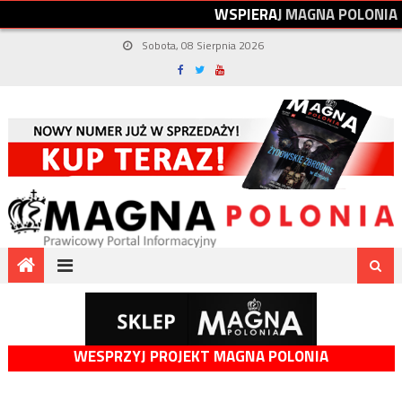
W
S
P
I
E
R
A
J
M
A
G
N
A
P
O
L
O
N
I
A
Sobota, 08 Sierpnia 2026
WESPRZYJ PROJEKT MAGNA POLONIA