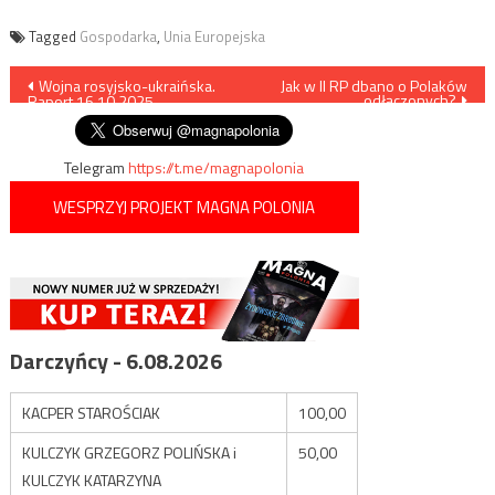
Tagged
Gospodarka
,
Unia Europejska
Nawigacja
Wojna rosyjsko-ukraińska.
Jak w II RP dbano o Polaków
odłączonych?
Raport 16.10.2025
wpisu
Telegram
https://t.me/magnapolonia
WESPRZYJ PROJEKT MAGNA POLONIA
Darczyńcy - 6.08.2026
KACPER STAROŚCIAK
100,00
KULCZYK GRZEGORZ POLIŃSKA i
50,00
KULCZYK KATARZYNA