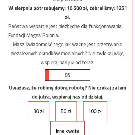
W sierpniu potrzebujemy:
16 500
zł, zebraliśmy:
1351
zł.
Państwa wsparcie jest niezbędne dla funkcjonowania
Fundacji Magna Polonia.
Masz świadomość tego jak ważne jest przetrwanie
niezależnych ośrodków medialnych? Nie zwlekaj więc,
wspieraj nas już od teraz.
8%
Uważasz, że robimy dobrą robotę? Nie czekaj zatem
do jutra, wspieraj nas od dzisiaj.
30 zł
50 zł
100 zł
Inna kwota