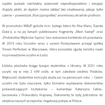
szybko zyskała niechlubny wizerunek nieprofesjonalizmu i korupcji.
Krążyły plotki, że dyplom można zdobyć bez studiowania, płacąc tylko
czesne
– powiedział „Rzeczpospolitej” anonimowy ukraiński profesor.
W przeszłości MAUP gościła m.in. byłego lidera Ku Klux Klanu, Davida
Duke’a, a na jej łamach publikowano fragmenty „Mein Kampf” oraz
„Protokołów Mędrców Syjonu”, bez wskazania kontekstu ich powstania.
W 2019 roku Szczokin wraz z synem Rostysławem przejął spółkę
Trinum Perfectum w Warszawie, która posiadała zgodę ministra nauki
na prowadzenie uczelni w Łodzi.
Łódzka placówka ściąga tysiące studentów z Ukrainy. W 2021 roku
uczyło się w niej 2 499 osób, w tym zaledwie siedmiu Polaków.
Większość studentów kończyła studia już na pierwszym roku. – Celem
uczelni nie było nauczanie, tylko formalne wydawanie dokumentów
poświadczających kształcenie – komentuje Katarzyna Calów-
Jaszewska z Prokuratury Krajowej. Dokumenty te były potrzebne do
obejścia naszych przepisów i legalizacji pobytu w Polsce.