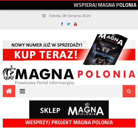
W
S
P
I
E
R
A
J
M
A
G
N
A
P
O
L
O
N
I
A
Sobota, 08 Sierpnia 2026
WESPRZYJ PROJEKT MAGNA POLONIA