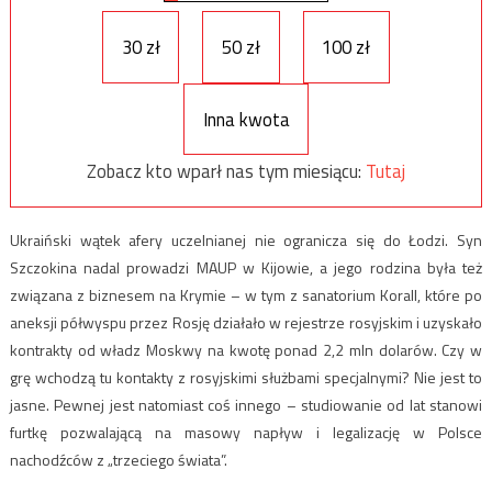
30 zł
50 zł
100 zł
Inna kwota
Zobacz kto wparł nas tym miesiącu:
Tutaj
Ukraiński wątek afery uczelnianej nie ogranicza się do Łodzi. Syn
Szczokina nadal prowadzi MAUP w Kijowie, a jego rodzina była też
związana z biznesem na Krymie – w tym z sanatorium Korall, które po
aneksji półwyspu przez Rosję działało w rejestrze rosyjskim i uzyskało
kontrakty od władz Moskwy na kwotę ponad 2,2 mln dolarów. Czy w
grę wchodzą tu kontakty z rosyjskimi służbami specjalnymi? Nie jest to
jasne. Pewnej jest natomiast coś innego – studiowanie od lat stanowi
furtkę pozwalającą na masowy napływ i legalizację w Polsce
nachodźców z „trzeciego świata”.