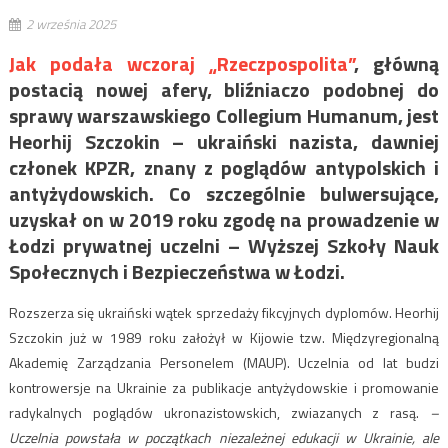
2 września 2025
Jak podała wczoraj „Rzeczpospolita”
, główną
postacią nowej afery, bliźniaczo podobnej do
sprawy warszawskiego Collegium Humanum, jest
Heorhij Szczokin – ukraiński nazista, dawniej
członek KPZR, znany z poglądów antypolskich i
antyżydowskich. Co szczególnie bulwersujące,
uzyskał on w 2019 roku zgodę na prowadzenie w
Łodzi prywatnej uczelni – Wyższej Szkoły Nauk
Społecznych i Bezpieczeństwa w Łodzi.
Rozszerza się ukraiński wątek sprzedaży fikcyjnych dyplomów. Heorhij
Szczokin już w 1989 roku założył w Kijowie tzw. Międzyregionalną
Akademię Zarządzania Personelem (MAUP). Uczelnia od lat budzi
kontrowersje na Ukrainie za publikacje antyżydowskie i promowanie
radykalnych poglądów ukronazistowskich, zwiazanych z rasą.
–
Uczelnia powstała w początkach niezależnej edukacji w Ukrainie, ale