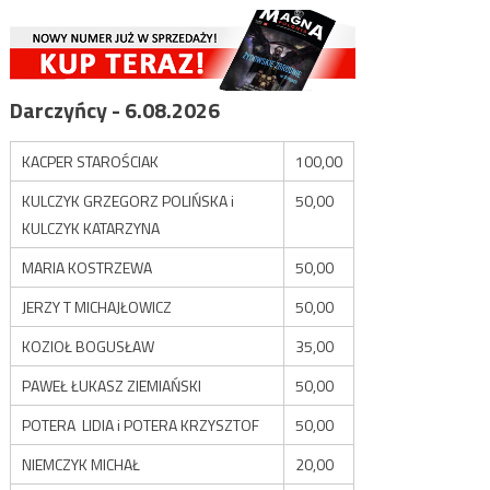
Darczyńcy - 6.08.2026
KACPER STAROŚCIAK
100,00
KULCZYK GRZEGORZ POLIŃSKA i
50,00
KULCZYK KATARZYNA
MARIA KOSTRZEWA
50,00
JERZY T MICHAJŁOWICZ
50,00
KOZIOŁ BOGUSŁAW
35,00
PAWEŁ ŁUKASZ ZIEMIAŃSKI
50,00
POTERA LIDIA i POTERA KRZYSZTOF
50,00
NIEMCZYK MICHAŁ
20,00