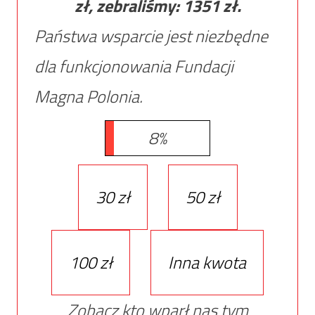
zł, zebraliśmy:
1351
zł.
Państwa wsparcie jest niezbędne
dla funkcjonowania Fundacji
Magna Polonia.
8%
30 zł
50 zł
100 zł
Inna kwota
Zobacz kto wparł nas tym