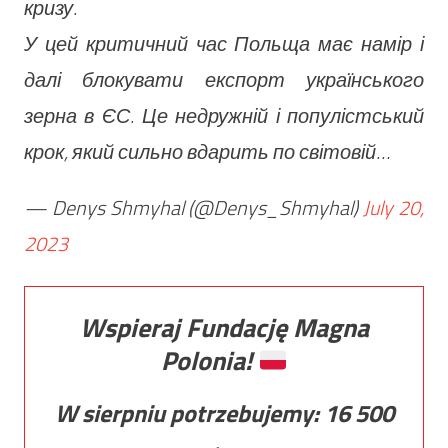
кризу.
У цей критичний час Польща має намір і
далі блокувати експорт українського
зерна в ЄС. Це недружній і популістський
крок, який сильно вдарить по світовій…
— Denys Shmyhal (@Denys_Shmyhal)
July 20,
2023
Wspieraj Fundację Magna
Polonia!
W sierpniu potrzebujemy:
16 500