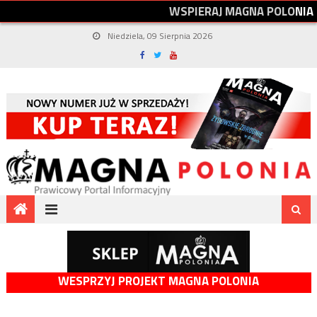
W
S
P
I
E
R
A
J
M
A
G
N
A
P
O
L
O
N
I
A
Niedziela, 09 Sierpnia 2026
WESPRZYJ PROJEKT MAGNA POLONIA