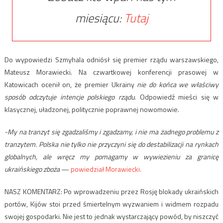
miesiącu:
Tutaj
Do wypowiedzi Szmyhala odniósł się premier rządu warszawskiego,
Mateusz Morawiecki. Na czwartkowej konferencji prasowej w
Katowicach ocenił on, że premier Ukrainy
nie do końca we właściwy
sposób
odczytuje intencje polskiego rządu
. Odpowiedź mieści się w
klasycznej, uładzonej, politycznie poprawnej nowomowie.
-My na tranzyt się zgadzaliśmy i zgadzamy, i nie ma żadnego problemu z
tranzytem. Polska nie tylko nie przyczyni się do destabilizacji na rynkach
globalnych, ale wręcz my pomagamy w wywiezieniu za granicę
ukraińskiego zboża
—
powiedział Morawiecki.
NASZ KOMENTARZ: Po wprowadzeniu przez Rosję blokady ukraińskich
portów, Kijów stoi przed śmiertelnym wyzwaniem i widmem rozpadu
swojej gospodarki. Nie jest to jednak wystarczający powód, by niszczyć