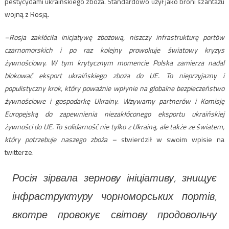
pestycydami ukraińskiego zboża. Standardowo użył jako broni szantażu
wojną z Rosją.
–
Rosja zakłóciła inicjatywę zbożową, niszczy infrastrukturę portów
czarnomorskich i po raz kolejny prowokuje światowy kryzys
żywnościowy. W tym krytycznym momencie Polska zamierza nadal
blokować eksport ukraińskiego zboża do UE. To nieprzyjazny i
populistyczny krok, który poważnie wpłynie na globalne bezpieczeństwo
żywnościowe i gospodarkę Ukrainy. Wzywamy partnerów i Komisję
Europejską
do zapewnienia niezakłóconego eksportu ukraińskiej
żywności do UE. To solidarność nie tylko z Ukrainą, ale także ze światem,
który potrzebuje naszego zboża
–
stwierdził w swoim wpisie na
twitterze.
Росія зірвала зернову ініціативу, знищує
інфраструктуру чорноморських портів,
вкотре провокує світову продовольчу