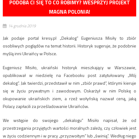
PODOBA CI SIĘ TO CO ROBIMY? WESPRZYJ PROJEKT
MAGNA POLONIA!
14 grudnia 2019
Jak podaje portal kresy.pl „Dekalog” Eugeniusza Misiły to zbiór
osobliwych poglądów na temat historii. Historyk sugeruje, że podobnie
myślą inni Ukraińcy w Polsce.
Eugeniusz Misiło, ukraiński historyk mieszkający w Warszawie,
opublikował w niedzielę na Facebooku post zatytułowany „Mój
dekalog”. Jak twierdzi, przedstawił w nim „zbiór prawd”, którymi kieruje
się w życiu prywatnym i zawodowym. Oskarżył w nim Polskę o
okupowanie ukraińskich ziem, a rzeź wołyńską nazwał ceną, jaką
Polacy zapłacili za prześladowanie Ukraińców.
We wstępie do swojego „dekalogu” Misiło napisał, że od
przestrzegania przyjętych wartości moralnych zależy, czy człowiek jest
w życiu codziennym i w pracy „przyzwoitym” lub „świnią”. Według niego