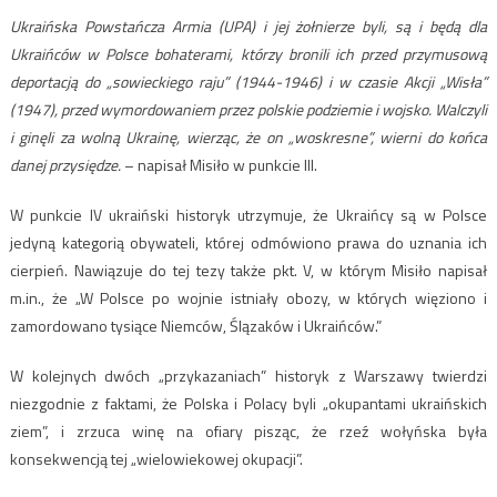
Ukraińska Powstańcza Armia (UPA) i jej żołnierze byli, są i będą dla
Ukraińców w Polsce bohaterami, którzy bronili ich przed przymusową
deportacją do „sowieckiego raju” (1944-1946) i w czasie Akcji „Wisła”
(1947), przed wymordowaniem przez polskie podziemie i wojsko. Walczyli
i ginęli za wolną Ukrainę, wierząc, że on „woskresne”, wierni do końca
danej przysiędze.
– napisał Misiło w punkcie III.
W punkcie IV ukraiński historyk utrzymuje, że Ukraińcy są w Polsce
jedyną kategorią obywateli, której odmówiono prawa do uznania ich
cierpień. Nawiązuje do tej tezy także pkt. V, w którym Misiło napisał
m.in., że „W Polsce po wojnie istniały obozy, w których więziono i
zamordowano tysiące Niemców, Ślązaków i Ukraińców.”
W kolejnych dwóch „przykazaniach” historyk z Warszawy twierdzi
niezgodnie z faktami, że Polska i Polacy byli „okupantami ukraińskich
ziem”, i zrzuca winę na ofiary pisząc, że rzeź wołyńska była
konsekwencją tej „wielowiekowej okupacji”.