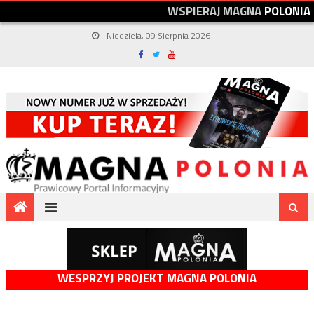
W
S
P
I
E
R
A
J
M
A
G
N
A
P
O
L
O
N
I
A
Niedziela, 09 Sierpnia 2026
WESPRZYJ PROJEKT MAGNA POLONIA