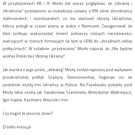
W przykazaniach VIII i IX Misiło dał wyraz poglądowi, że „Ukrainę i
Ukraińców” postawiono w nowelizacji ustawy o IPN obok zbrodniarzy
stalinowskich i nazistowskich, co ma stanowić obrazę Ukraińców,
którzy polegli w czasie wojny w walce z Niemcami. Zasugerował, że
ktoś próbuje wykorzystać śmierć żołnierzy różnych narodowości,
walczących w różnych formacjach (w tym w UPA) do „doraźnych celów
politycznych”. W ostatnim „przykazaniu” Misiło napisał, że „Nie będzie
wolnej Polski bez Wolnej Ukrainy!”.
Jak wynika z jego postu, „dekalog” Misiły został napisany pod wpływem
proukraińskiej polityk Grażyny Staniszewskiej. Sugeruje on, że
podobnie myślą inni Ukraińcy w Polsce. Na Facebooku polubiły post
Misiły takie osoby jak Swiatosław Szeremeta, Wołodymyr Wjatrowycz,
Igor Isajew, Kazimierz Woycicki i inni.
Czy kogoś to jeszcze dziwi?
Źródło: kresy.pl