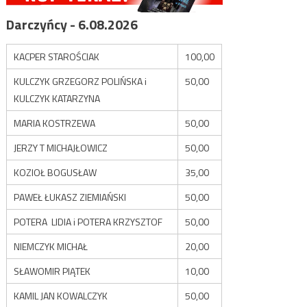
Darczyńcy - 6.08.2026
KACPER STAROŚCIAK
100,00
KULCZYK GRZEGORZ POLIŃSKA i
50,00
KULCZYK KATARZYNA
MARIA KOSTRZEWA
50,00
JERZY T MICHAJŁOWICZ
50,00
KOZIOŁ BOGUSŁAW
35,00
PAWEŁ ŁUKASZ ZIEMIAŃSKI
50,00
POTERA LIDIA i POTERA KRZYSZTOF
50,00
NIEMCZYK MICHAŁ
20,00
SŁAWOMIR PIĄTEK
10,00
KAMIL JAN KOWALCZYK
50,00