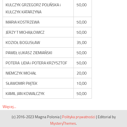
KULCZYK GRZEGORZ POLIŃSKA i
50,00
KULCZYK KATARZYNA
MARIA KOSTRZEWA
50,00
JERZY T MICHAJŁOWICZ
50,00
KOZIOŁ BOGUSŁAW
35,00
PAWEŁ ŁUKASZ ZIEMIAŃSKI
50,00
POTERA LIDIA i POTERA KRZYSZTOF
50,00
NIEMCZYK MICHAŁ
20,00
SŁAWOMIR PIĄTEK
10,00
KAMIL JAN KOWALCZYK
50,00
Więcej...
(c) 2016-2023 Magna Polonia
|
Polityka prywatności
|
Editorial by
MysteryThemes
.