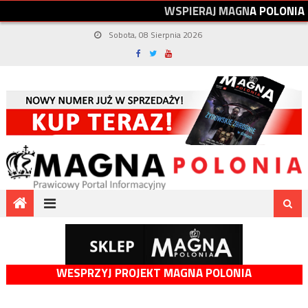
W
S
P
I
E
R
A
J
M
A
G
N
A
P
O
L
O
N
I
A
Sobota, 08 Sierpnia 2026
WESPRZYJ PROJEKT MAGNA POLONIA