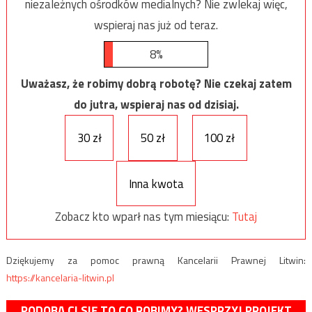
niezależnych ośrodków medialnych? Nie zwlekaj więc,
wspieraj nas już od teraz.
8%
Uważasz, że robimy dobrą robotę? Nie czekaj zatem
do jutra, wspieraj nas od dzisiaj.
30 zł
50 zł
100 zł
Inna kwota
Zobacz kto wparł nas tym miesiącu:
Tutaj
Dziękujemy za pomoc prawną Kancelarii Prawnej Litwin:
https://kancelaria-litwin.pl
PODOBA CI SIĘ TO CO ROBIMY? WESPRZYJ PROJEKT