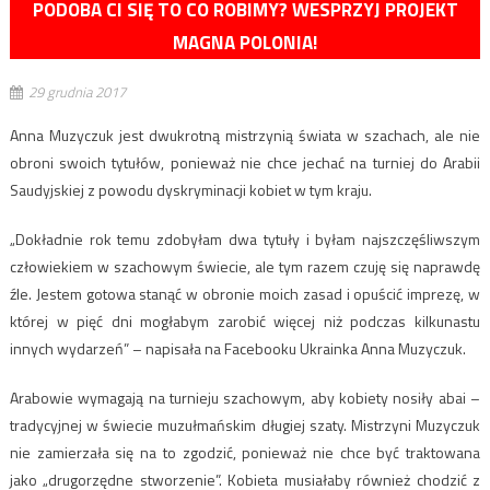
PODOBA CI SIĘ TO CO ROBIMY? WESPRZYJ PROJEKT
MAGNA POLONIA!
29 grudnia 2017
Anna Muzyczuk jest dwukrotną mistrzynią świata w szachach, ale nie
obroni swoich tytułów, ponieważ nie chce jechać na turniej do Arabii
Saudyjskiej z powodu dyskryminacji kobiet w tym kraju.
„Dokładnie rok temu zdobyłam dwa tytuły i byłam najszczęśliwszym
człowiekiem w szachowym świecie, ale tym razem czuję się naprawdę
źle. Jestem gotowa stanąć w obronie moich zasad i opuścić imprezę, w
której w pięć dni mogłabym zarobić więcej niż podczas kilkunastu
innych wydarzeń” – napisała na Facebooku Ukrainka Anna Muzyczuk.
Arabowie wymagają na turnieju szachowym, aby kobiety nosiły abai –
tradycyjnej w świecie muzułmańskim długiej szaty. Mistrzyni Muzyczuk
nie zamierzała się na to zgodzić, ponieważ nie chce być traktowana
jako „drugorzędne stworzenie”. Kobieta musiałaby również chodzić z