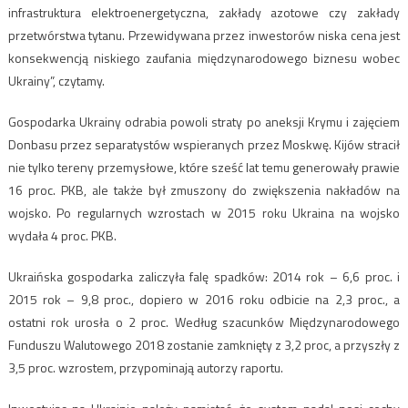
infrastruktura elektroenergetyczna, zakłady azotowe czy zakłady
przetwórstwa tytanu. Przewidywana przez inwestorów niska cena jest
konsekwencją niskiego zaufania międzynarodowego biznesu wobec
Ukrainy”, czytamy.
Gospodarka Ukrainy odrabia powoli straty po aneksji Krymu i zajęciem
Donbasu przez separatystów wspieranych przez Moskwę. Kijów stracił
nie tylko tereny przemysłowe, które sześć lat temu generowały prawie
16 proc. PKB, ale także był zmuszony do zwiększenia nakładów na
wojsko. Po regularnych wzrostach w 2015 roku Ukraina na wojsko
wydała 4 proc. PKB.
Ukraińska gospodarka zaliczyła falę spadków: 2014 rok – 6,6 proc. i
2015 rok – 9,8 proc., dopiero w 2016 roku odbicie na 2,3 proc., a
ostatni rok urosła o 2 proc. Według szacunków Międzynarodowego
Funduszu Walutowego 2018 zostanie zamknięty z 3,2 proc, a przyszły z
3,5 proc. wzrostem, przypominają autorzy raportu.