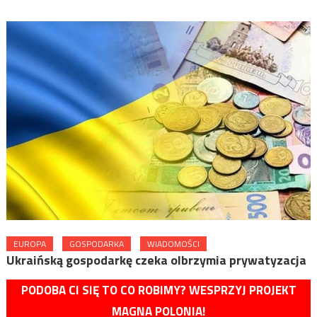
EUROPA
GOSPODARKA
WIADOMOŚCI
Ukraińską gospodarkę czeka olbrzymia prywatyzacja
PODOBA CI SIĘ TO CO ROBIMY? WESPRZYJ PROJEKT
MAGNA POLONIA!