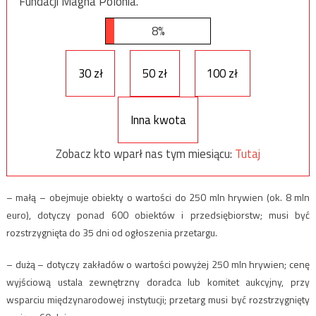
Fundacji Magna Polonia.
8%
30 zł
50 zł
100 zł
Inna kwota
Zobacz kto wparł nas tym miesiącu:
Tutaj
– małą – obejmuje obiekty o wartości do 250 mln hrywien (ok. 8 mln
euro), dotyczy ponad 600 obiektów i przedsiębiorstw; musi być
rozstrzygnięta do 35 dni od ogłoszenia przetargu.
– dużą – dotyczy zakładów o wartości powyżej 250 mln hrywien; cenę
wyjściową ustala zewnętrzny doradca lub komitet aukcyjny, przy
wsparciu międzynarodowej instytucji; przetarg musi być rozstrzygnięty