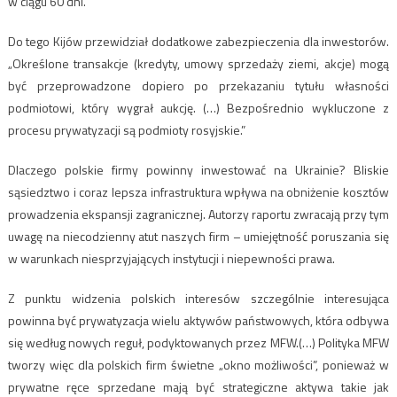
w ciągu 60 dni.
Do tego Kijów przewidział dodatkowe zabezpieczenia dla inwestorów.
„Określone transakcje (kredyty, umowy sprzedaży ziemi, akcje) mogą
być przeprowadzone dopiero po przekazaniu tytułu własności
podmiotowi, który wygrał aukcję. (…) Bezpośrednio wykluczone z
procesu prywatyzacji są podmioty rosyjskie.”
Dlaczego polskie firmy powinny inwestować na Ukrainie? Bliskie
sąsiedztwo i coraz lepsza infrastruktura wpływa na obniżenie kosztów
prowadzenia ekspansji zagranicznej. Autorzy raportu zwracają przy tym
uwagę na niecodzienny atut naszych firm – umiejętność poruszania się
w warunkach niesprzyjających instytucji i niepewności prawa.
Z punktu widzenia polskich interesów szczególnie interesująca
powinna być prywatyzacja wielu aktywów państwowych, która odbywa
się według nowych reguł, podyktowanych przez MFW.(…) Polityka MFW
tworzy więc dla polskich firm świetne „okno możliwości”, ponieważ w
prywatne ręce sprzedane mają być strategiczne aktywa takie jak