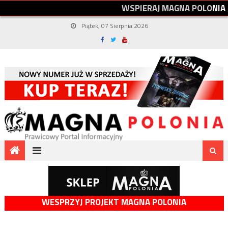
W
S
P
I
E
R
A
J
M
A
G
N
A
P
O
L
O
N
I
A
Piątek, 07 Sierpnia 2026
WESPRZYJ PROJEKT MAGNA POLONIA