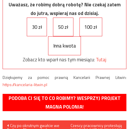
Uważasz, że robimy dobrą robotę? Nie czekaj zatem
do jutra, wspieraj nas od dzisiaj.
30 zł
50 zł
100 zł
Inna kwota
Zobacz kto wparł nas tym miesiącu:
Tutaj
Dziękujemy za pomoc prawną Kancelarii Prawnej Litwin:
https://kancelaria-litwin.pl
PODOBA CI SIĘ TO CO ROBIMY? WESPRZYJ PROJEKT
MAGNA POLONIA!
Nawigacja
Czy po okrutnym gwałcie we
Czescy pracownicy protestują