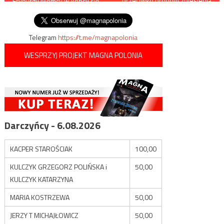
przeciwko próbom zniesienia
Fryburgu Niemcy w końcu się
zakazu handlu w święta
wpisu
obudzą?
Telegram
https://t.me/magnapolonia
WESPRZYJ PROJEKT MAGNA POLONIA
Darczyńcy - 6.08.2026
KACPER STAROŚCIAK
100,00
KULCZYK GRZEGORZ POLIŃSKA i
50,00
KULCZYK KATARZYNA
MARIA KOSTRZEWA
50,00
JERZY T MICHAJŁOWICZ
50,00