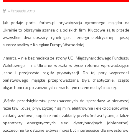
4 listopada 2018
Jak podaje portal forbes.pl prywatyzacja ogromnego majątku na
Ukrainie to olbrzymia szansa dla polskich firm. Kluczowe są tu przede
wszystkim dwa obszary: rynek gazu i energii elektrycznej – piszą
autorzy analizy z Kolegium Europy Wschodniej
7 marca – nie bez nacisku ze strony UE i Międzynarodowego Funduszu
Walutowego – na Ukrainie weszła w życie reforma wprowadzające
jasne i przejrzyste reguły prywatyzacji. Do tej pory wyprzedaż
państwowego majątku przeprowadzana była chaotycznie, często
oligarchom i to po zaniżonych cenach. Tym razem ma być inaczej.
„Wśród przedsiębiorstw przeznaczonych do sprzedaży w pierwszej
fazie tzw. „dużej prywatyzacji” są m.in. elektrownie i elektrociepłownie,
zakłady azotowe, kopalnie rud i zakłady przetwórstwa tytanu, a także
operatorzy energetycznych sieci dystrybucyjnych
(obłenerho).
Szczególnie te ostatnie aktywa mogą być interesujące dla inwestorów,