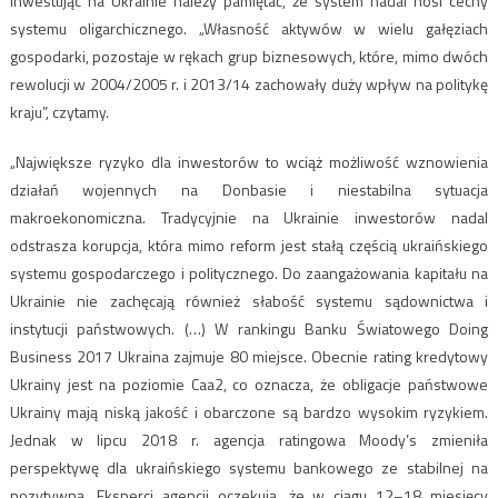
Inwestując na Ukrainie należy pamiętać, że system nadal nosi cechy
systemu oligarchicznego. „Własność aktywów w wielu gałęziach
gospodarki, pozostaje w rękach grup biznesowych, które, mimo dwóch
rewolucji w 2004/2005 r. i 2013/14 zachowały duży wpływ na politykę
kraju”, czytamy.
„Największe ryzyko dla inwestorów to wciąż możliwość wznowienia
działań wojennych na Donbasie i niestabilna sytuacja
makroekonomiczna. Tradycyjnie na Ukrainie inwestorów nadal
odstrasza korupcja, która mimo reform jest stałą częścią ukraińskiego
systemu gospodarczego i politycznego. Do zaangażowania kapitału na
Ukrainie nie zachęcają również słabość systemu sądownictwa i
instytucji państwowych. (…) W rankingu Banku Światowego Doing
Business 2017 Ukraina zajmuje 80 miejsce. Obecnie rating kredytowy
Ukrainy jest na poziomie Caa2, co oznacza, że obligacje państwowe
Ukrainy mają niską jakość i obarczone są bardzo wysokim ryzykiem.
Jednak w lipcu 2018 r. agencja ratingowa Moody’s zmieniła
perspektywę dla ukraińskiego systemu bankowego ze stabilnej na
pozytywną. Eksperci agencji oczekują, że w ciągu 12–18 miesięcy